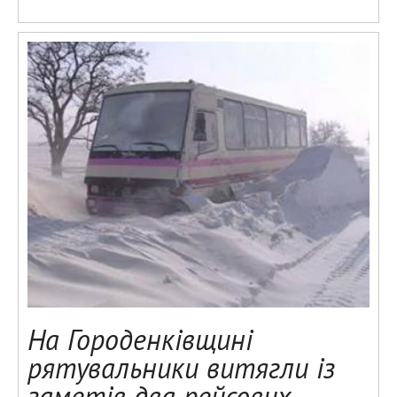
На Городенківщині
рятувальники витягли із
заметів два рейсових