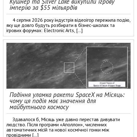
Кушнер та Silver Lake викупили ігрову
імперію за $55 мільярдів
4 серпня 2026 року індустрія відеоігор пережила подію,
яку ще довго будуть розбирати в бізнес-школах та
ігрових форумах: Electronic Arts, […]
Падіння уламка ракети SpaceX на Місяць:
чому ця подія має значення для
майбутнього космосу
Здавалося б, Місяць уже давно перестав дивувати
людство. Після програми «Аполлон», численних
автоматичних місій та нової космічної гонки між
провідними […]