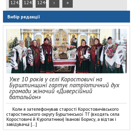
1242
1243
1244
›
»
Вибір редакції
Уже 10 років у селі Коростовичі на
Бурштинщині гартує патріотичний дух
громади жіночий «Диверсійний
батальйон»
Коли я зателефонував старості Коростовичівського
старостинського округу Бурштинської ТГ (входять села
Коростовичі й Куропатники) Іванові Борису, а відтак і
завідувачці […]