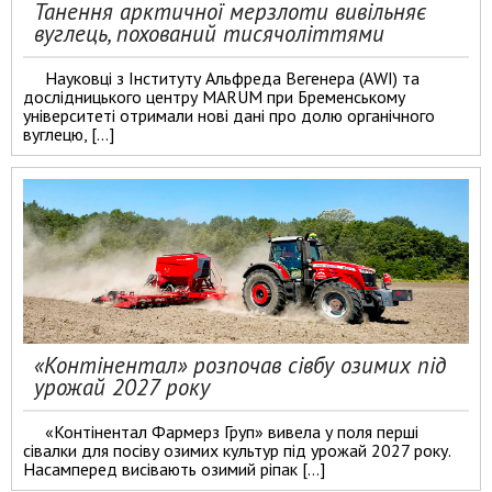
Танення арктичної мерзлоти вивільняє
вуглець, похований тисячоліттями
Науковці з Інституту Альфреда Вегенера (AWI) та
дослідницького центру MARUM при Бременському
університеті отримали нові дані про долю органічного
вуглецю, […]
«Контінентал» розпочав сівбу озимих під
урожай 2027 року
«Контінентал Фармерз Груп» вивела у поля перші
сівалки для посіву озимих культур під урожай 2027 року.
Насамперед висівають озимий ріпак […]