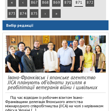
«
‹
867
868
869
870
871
872
873
874
875
›
»
Вибір редакції
Івано-Франківськ і японське агентство
JICA планують об’єднати зусилля в
реабілітації ветеранів війни і цивільних
Під час відвідин із робочим візитом Івано-
Франківщини делегація Японського агентства
міжнародного співробітництва (JICA) на чолі з керівником
офісу в Україні […]