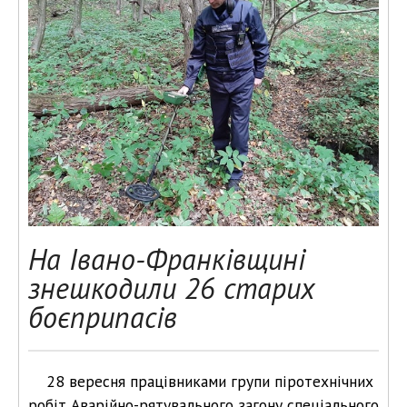
На Івано-Франківщині
знешкодили 26 старих
боєприпасів
28 вересня працівниками групи піротехнічних
робіт Аварійно-рятувального загону спеціального