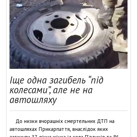
Іще одна загибель “під
колесами”, але не на
автошляху
До низки вчорашніх смертельних ДТП на
автошляхах Прикарпаття, внаслідок яких
загинули 37-річна жінка із села П’ядиків та 86-