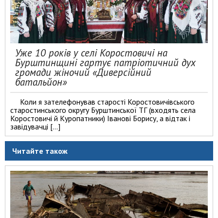
Уже 10 років у селі Коростовичі на
Бурштинщині гартує патріотичний дух
громади жіночий «Диверсійний
батальйон»
Коли я зателефонував старості Коростовичівського
старостинського округу Бурштинської ТГ (входять села
Коростовичі й Куропатники) Іванові Борису, а відтак і
завідувачці […]
Читайте також