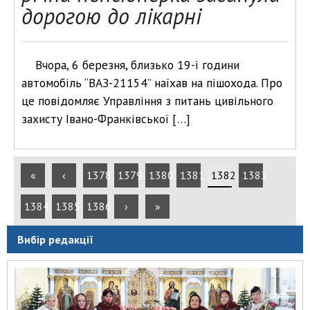
дорогою до лікарні
Вчора, 6 березня, близько 19-ї години
автомобіль “ВАЗ-21154” наїхав на пішохода. Про
це повідомляє Управління з питань цивільного
захисту Івано-Франківської […]
«
‹
1378
1379
1380
1381
1382
1383
1384
1385
1386
›
»
Вибір редакції