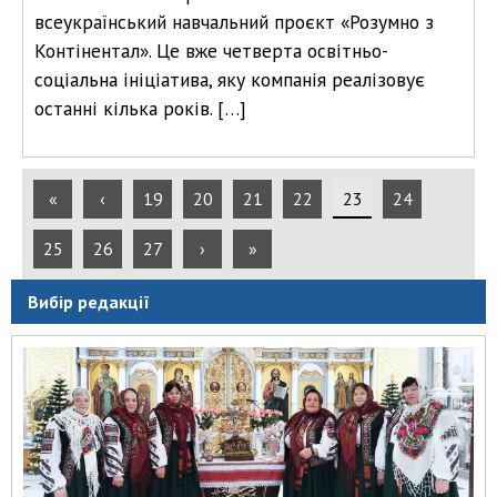
всеукраїнський навчальний проєкт «Розумно з
Контінентал». Це вже четверта освітньо-
соціальна ініціатива, яку компанія реалізовує
останні кілька років. […]
«
‹
19
20
21
22
23
24
25
26
27
›
»
Вибір редакції