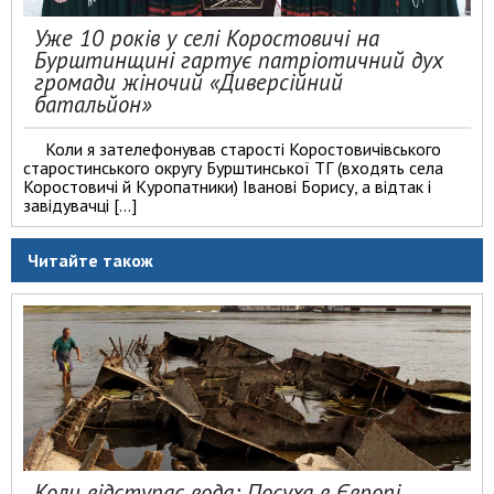
Уже 10 років у селі Коростовичі на
Бурштинщині гартує патріотичний дух
громади жіночий «Диверсійний
батальйон»
Коли я зателефонував старості Коростовичівського
старостинського округу Бурштинської ТГ (входять села
Коростовичі й Куропатники) Іванові Борису, а відтак і
завідувачці […]
Читайте також
Коли відступає вода: Посуха в Європі