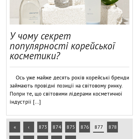
У чому секрет
популярності корейської
косметики?
Ось уже майже десять років корейські бренди
займають провідні позиції на світовому ринку.
Попри те, що світовими лідерами косметичної
індустрії […]
«
‹
873
874
875
876
877
878