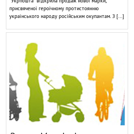
“Укрпошта” відкрила продаж нової марки,
присвяченої героїчному протистоянню
українського народу російським окупантам. З […]