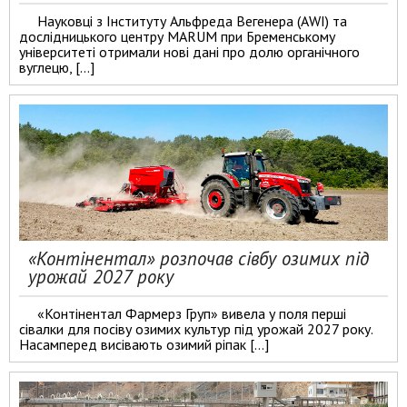
Науковці з Інституту Альфреда Вегенера (AWI) та
дослідницького центру MARUM при Бременському
університеті отримали нові дані про долю органічного
вуглецю, […]
«Контінентал» розпочав сівбу озимих під
урожай 2027 року
«Контінентал Фармерз Груп» вивела у поля перші
сівалки для посіву озимих культур під урожай 2027 року.
Насамперед висівають озимий ріпак […]