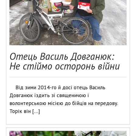
Отець Василь Довганюк:
Не стіймо осторонь війни
Від зими 2014-го й досі отець Василь
Довганюк їздить зі священичою і
волонтерською місією до бійців на передову.
Торік він […]