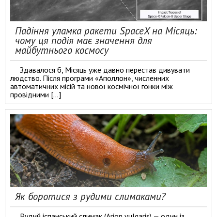
Падіння уламка ракети SpaceX на Місяць:
чому ця подія має значення для
майбутнього космосу
Здавалося б, Місяць уже давно перестав дивувати
людство. Після програми «Аполлон», численних
автоматичних місій та нової космічної гонки між
провідними […]
Як боротися з рудими слимаками?
Рудий іспанський слимак (Arion vulgaris) — один із