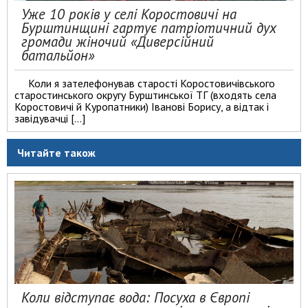
Уже 10 років у селі Коростовичі на
Бурштинщині гартує патріотичний дух
громади жіночий «Диверсійний
батальйон»
Коли я зателефонував старості Коростовичівського
старостинського округу Бурштинської ТГ (входять села
Коростовичі й Куропатники) Іванові Борису, а відтак і
завідувачці […]
Читайте також
Коли відступає вода: Посуха в Європі