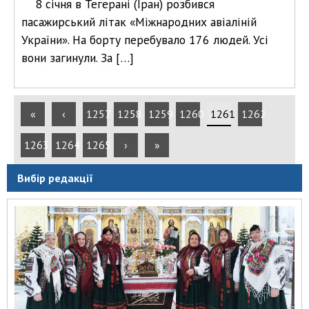
8 січня в Тегерані (Іран) розбився
пасажирський літак «Міжнародних авіаліній
України». На борту перебувало 176 людей. Усі
вони загинули. За […]
«
‹
1257
1258
1259
1260
1261
1262
1263
1264
1265
›
»
Вибір редакції