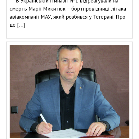
В Українській гімназії №1 відреагували на
смерть Марії Микитюк – бортпровідниці літака
авіакомпанії МАУ, який розбився у Тегерані. Про
це […]