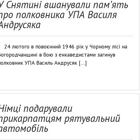
У Снятині вшанували пам’ять
про полковника УПА Василя
Андрусяка
24 лютого в повоєнний 1946 рік у Чорному лісі на
Богородчанщині в бою з енкаведистами загинув
полковник УПА Василь Андрусяк […]
Німці подарували
прикарпатцям рятувальний
автомобіль