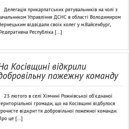
Делегація прикарпатських рятувальників на чолі з
начальником Управління ДСНС в області Володимиром
Чернецьким відвідали своїх колег у м.Вайсенбург,
Федеративна Республіка […]
На Косівщині відкрили
добровільну пожежну команду
23 лютого в селі Хімчині Рожнівської об’єднаної
територіальної громади, що на Косівщині відбулося
урочисте відкриття добровільної пожежної команди.
Про це […]