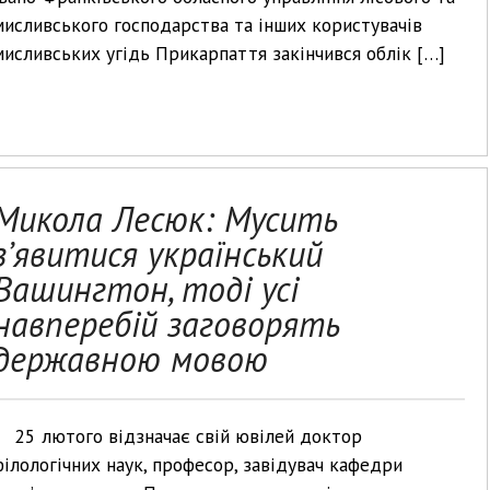
мисливського господарства та інших користувачів
мисливських угідь Прикарпаття закінчився облік […]
Микола Лесюк: Мусить
з’явитися український
Вашингтон, тоді усі
навперебій заговорять
державною мовою
25 лютого відзначає свій ювілей доктор
філологічних наук, професор, завідувач кафедри