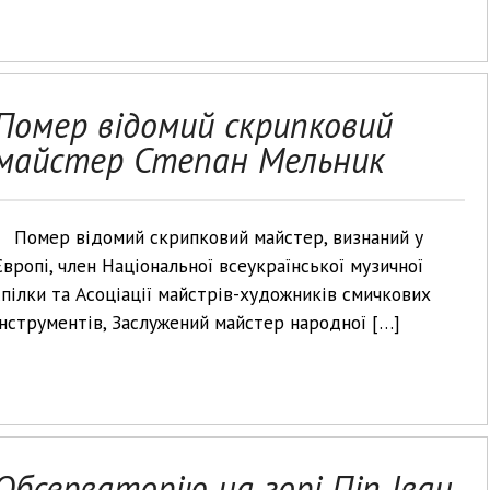
Помер відомий скрипковий
майстер Степан Мельник
Помер відомий скрипковий майстер, визнаний у
Європі, член Національної всеукраїнської музичної
спілки та Асоціації майстрів-художників смичкових
інструментів, Заслужений майстер народної […]
Обсерваторію на горі Піп Іван