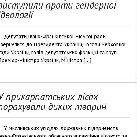
виступили проти гендерної
ідеології
Депутати Івано-Франківської міської ради
звернулися до Президента України, Голови Верховної
Ради України, голів депутатських фракцій та груп,
Прем’єр-міністра України, Міністра […]
У прикарпатських лісах
порахували диких тварин
У мисливських угіддях державних підприємств
Івано-Франківського обласного управління лісового та