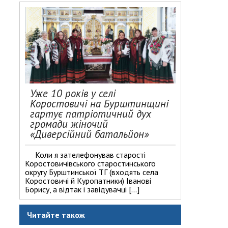
Уже 10 років у селі
Коростовичі на Бурштинщині
гартує патріотичний дух
громади жіночий
«Диверсійний батальйон»
Коли я зателефонував старості
Коростовичівського старостинського
округу Бурштинської ТГ (входять села
Коростовичі й Куропатники) Іванові
Борису, а відтак і завідувачці […]
Читайте також