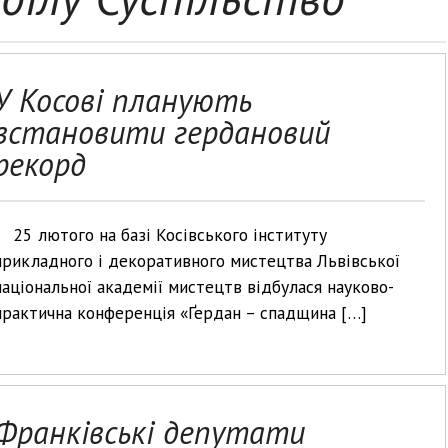
У Косові планують
встановити гердановий
рекорд
25 лютого на базі Косівського інституту
прикладного і декоративного мистецтва Львівської
національної академії мистецтв відбулася науково-
практична конференція «Ґердан – спадщина […]
Франківські депутати