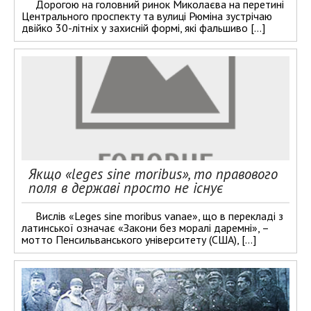
Дорогою на головний ринок Миколаєва на перетині
Центрального проспекту та вулиці Рюміна зустрічаю
двійко 30-літніх у захисній формі, які фальшиво […]
Якщо «leges sine moribus», то правового
поля в державі просто не існує
Вислів «Leges sine moribus vanae», що в перекладі з
латинської означає «Закони без моралі даремні», –
мотто Пенсильванського університету (США), […]