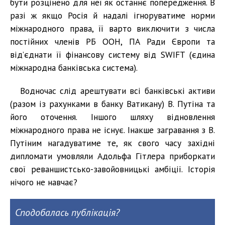
бути розцінено для неї як останнє попередження. В
разі ж якщо Росія й надалі ігноруватиме норми
міжнародного права, її варто виключити з числа
постійних членів РБ ООН, ПА Ради Європи та
від’єднати її фінансову cистему від SWIFT (єдина
міжнародна банківська система).
Водночас слід арештувати всі банківські активи
(разом із рахунками в банку Ватикану) В. Путіна та
його оточення. Іншого шляху відновлення
міжнародного права не існує. Інакше загравання з В.
Путіним нагадуватиме те, як свого часу західні
дипломати умовляли Адольфа Гітлера приборкати
свої реваншистсько-завойовницькі амбіції. Історія
нічого не навчає?
Сподобалась публікація?