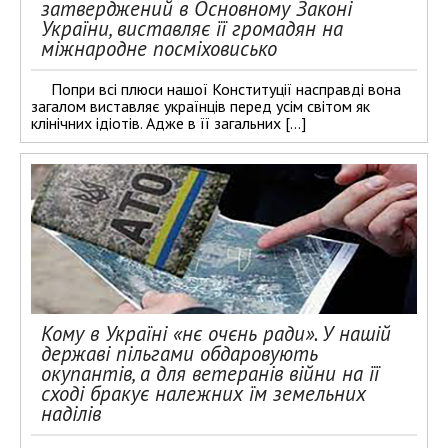
затверджений в Основному Законі
України, виставляє її громадян на
міжнародне посміховисько
Попри всі плюси нашої Конституції насправді вона
загалом виставляє українців перед усім світом як
клінічних ідіотів. Адже в її загальних […]
Кому в Україні «нє очєнь ради». У нашій
державі пільгами обдаровують
окупантів, а для ветеранів війни на її
сході бракує належних їм земельних
наділів