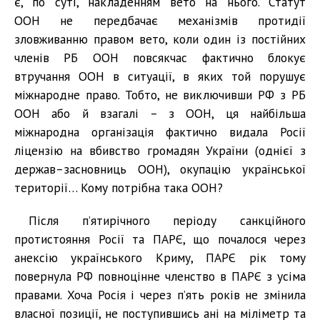
є, по суті, накладенням вето на нього. Статут
ООН не передбачає механізмів протидії
зловживанню правом вето, коли один із постійних
членів РБ ООН повсякчас фактично блокує
втручання ООН в ситуації, в яких той порушує
міжнародне право. Тобто, не виключивши РФ з РБ
ООН або й взагалі – з ООН, ця найбільша
міжнародна організація фактично видала Росії
ліцензію на вбивство громадян України (однієї з
держав–засновниць ООН), окупацію української
території… Кому потрібна така ООН?
Після п’ятирічного періоду санкційного
протистояння Росії та ПАРЄ, що почалося через
анексію українського Криму, ПАРЄ рік тому
повернула РФ повноцінне членство в ПАРЄ з усіма
правами. Хоча Росія і через п’ять років не змінила
власної позиції, не поступившись ані на міліметр та