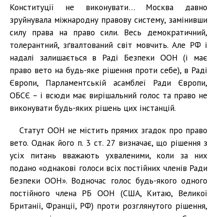
Конституції не виконувати… Москва давно
зруйнувала міжнародну правову систему, замінивши
силу права на право сили. Весь демократичний,
толерантний, зґвалтований світ мовчить. Але РФ і
надалі залишається в Раді Безпеки ООН (і має
право вето на будь-яке рішення проти себе), в Раді
Європи, Парламентській асамблеї Ради Європи,
ОБСЄ – і всюди має вирішальний голос та право не
виконувати будь-яких рішень цих інстанцій.
Статут ООН не містить прямих згадок про право
вето. Однак його п. 3 ст. 27 визначає, що рішення з
усіх питань вважають ухваленими, коли за них
подано «однакові голоси всіх постійних членів Ради
Безпеки ООН». Водночас голос будь-якого одного
постійного члена РБ ООН (США, Китаю, Великої
Британії, Франції, РФ) проти розглянутого рішення,