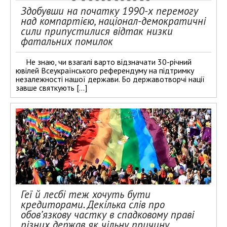
Здобувши на початку 1990-х перемогу
над компартією, націонал-демократичні
сили припустилися відтак низки
фатальних помилок
Не знаю, чи взагалі варто відзначати 30-річний
ювілей Всеукраїнського референдуму на підтримку
незалежності нашої держави. Бо державотворчі нації
завше святкують […]
Геї й лесбі теж хочуть бути
кредиторами. Декілька слів про
обов’язкову частку в спадковому праві
різних держав як чільну причину