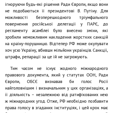
ігноруючи будь-які рішення Ради Європи, якщо вони
не подобаються її президентові В. Путіну. Для
можливості безперешкодного тріумфального
повернення російської делегації у ПАРЄ, до
регламенту асамблеї було внесено зміни, які
зробили неможливим накладення жорстких санкцій
на країну-порушницю. Відтепер РФ може окупувати
хоч усю Україну, вбивши мільйони українців. Санкції,
штрафи, репарації за це їй не загрожують.
Тим часом не існує жодного міжнародного
правового документа, який у статутах ООН, Ради
Європи, ОБСЄ визнавав би голос Росії
найголовнішим і визначальним у цих організаціях, а
її діяльність – незалежною від ратифікованих нею
ж міжнародних угод. Отже, РФ необхідно позбавити
права голосу в згаданих інституціях, і цей крок має