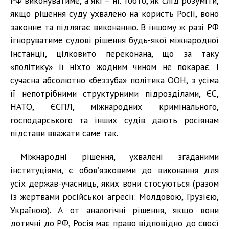
РФ виконуватиме, а які – ні. Тобто, як слід розуміти,
якщо рішення суду ухвалено на користь Росії, воно
законне та підлягає виконанню. В іншому ж разі РФ
ігноруватиме судові рішення будь-якої міжнародної
інстанції, цілковито переконана, що за таку
«політику» її ніхто жодним чином не покарає. І
сучасна абсолютно «беззуба» політика ООН, з усіма
її непотрібними структурними підрозділами, ЄС,
НАТО, ЄСПЛ, міжнародних кримінального,
господарського та інших судів дають росіянам
підстави вважати саме так.
Міжнародні рішення, ухвалені згаданими
інституціями, є обов’язковими до виконання для
усіх держав-учасниць, яких вони стосуються (разом
із жертвами російської агресії: Молдовою, Грузією,
Україною). А от аналогічні рішення, якщо вони
дотичні до РФ, Росія має право відповідно до своєї