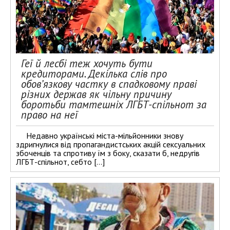
Геї й лесбі теж хочуть бути
кредиторами. Декілька слів про
обов’язкову частку в спадковому праві
різних держав як чільну причину
боротьби тамтешніх ЛГБТ-спільнот за
право на неї
Недавно українські міста-мільйонники знову
здригнулися від пропагандистських акцій сексуальних
збоченців та спротиву їм з боку, сказати б, недругів
ЛГБТ-спільнот, себто […]