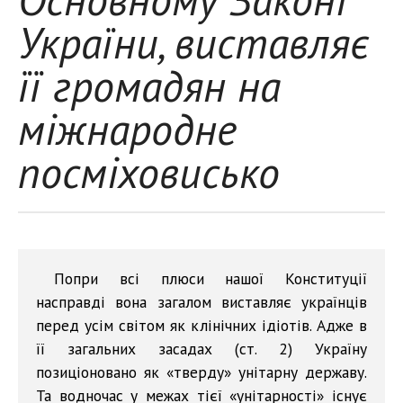
України, виставляє
її громадян на
міжнародне
посміховисько
Попри всі плюси нашої Конституції
насправді вона загалом виставляє українців
перед усім світом як клінічних ідіотів. Адже в
її загальних засадах (ст. 2) Україну
позиціоновано як «тверду» унітарну державу.
Та водночас у межах тієї «унітарності» існує