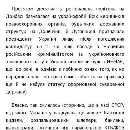
Протягом десятиліть регіональна політика на
Донбасі базувалася на українофобії. Всіх керівників
правоохоронних органів, будь-яких державних
структур на Донеччині й Луганщині призначали
президенти України лише після погодження
кандидатур на ті чи інші посади з місцевим
російським криміналітетом (а україномовного
злочинного світу в Україні ніколи не було і НЕМАЄ,
що, до речі, є однією з побічних ознак того, як не
парадоксально, що наша самостійність на практиці
ще й не набула статусу сформованої суверенної
держави).
Власне, так склалось історично, ще в часі СРСР,
від якого Україна успадкувала це явище. Карткові
кидали, розпальцовщики, шлепери, баклани,
шапкокради, сутенери під парасолькою КГБ/ФСБ