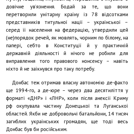
довічне ув’язнення. Бодай за те, що вони
перетворили унітарну країну із 78 відсотками
представників титульної нації – української –
серед її населення на федерацію, утвердили цей
(не)порядок речей, як мовлять, чорним по білому, на
папері, себто в Конституції й у практичній
державній діяльності й нічого не робили для
виправлення того правового нонсенсу – навіть
ніхто й не заїкнувся про таку потребу.
Донбас теж отримав власну автономію де-факто
ще 1994-го, а де-юре – через два десятиліття у
форматі «ДНР» і «ЛНР», коли після анексії Криму
рф окупувала частину Донецької та Луганської
областей. Якби не добровольчі батальйони, 14 тисяч
загиблих українських громадян, ще тоді весь
Донбас був би російським.