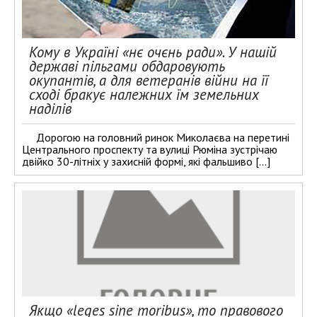
Кому в Україні «нє очєнь ради». У нашій
державі пільгами обдаровують
окупантів, а для ветеранів війни на її
сході бракує належних їм земельних
наділів
Дорогою на головний ринок Миколаєва на перетині
Центрального проспекту та вулиці Рюміна зустрічаю
двійко 30-літніх у захисній формі, які фальшиво […]
Якщо «leges sine moribus», то правового