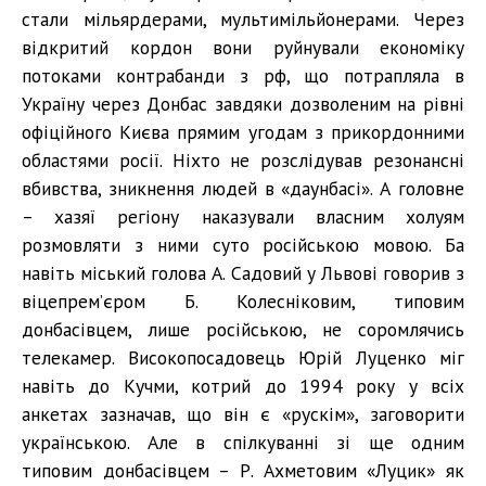
стали мільярдерами, мультимільйонерами. Через
відкритий кордон вони руйнували економіку
потоками контрабанди з рф, що потрапляла в
Україну через Донбас завдяки дозволеним на рівні
офіційного Києва прямим угодам з прикордонними
областями росії. Ніхто не розслідував резонансні
вбивства, зникнення людей в «даунбасі». А головне
– хазяї регіону наказували власним холуям
розмовляти з ними суто російською мовою. Ба
навіть міський голова А. Садовий у Львові говорив з
віцепрем’єром Б. Колесніковим, типовим
донбасівцем, лише російською, не соромлячись
телекамер. Високопосадовець Юрій Луценко міг
навіть до Кучми, котрий до 1994 року у всіх
анкетах зазначав, що він є «рускім», заговорити
українською. Але в спілкуванні зі ще одним
типовим донбасівцем – Р. Ахметовим «Луцик» як