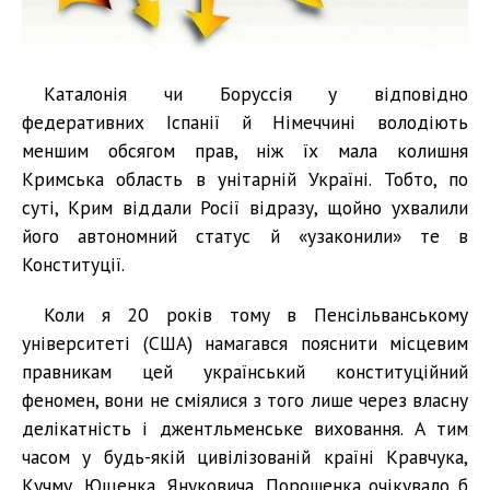
Каталонія чи Боруссія у відповідно
федеративних Іспанії й Німеччині володіють
меншим обсягом прав, ніж їх мала колишня
Кримська область в унітарній Україні. Тобто, по
суті, Крим віддали Росії відразу, щойно ухвалили
його автономний статус й «узаконили» те в
Конституції.
Коли я 20 років тому в Пенсільванському
університеті (США) намагався пояснити місцевим
правникам цей український конституційний
феномен, вони не сміялися з того лише через власну
делікатність і джентльменське виховання. А тим
часом у будь-якій цивілізованій країні Кравчука,
Кучму, Ющенка, Януковича, Порошенка очікувало б