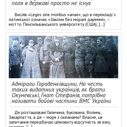
поля в державі просто не існує
Вислів «Leges sine moribus vanae», що в перекладі з
латинської означає «Закони без моралі даремні», –
мотто Пенсильванського університету (США), […]
Адмірали Городенківщини. На честь
таких видатних українців, як брати
Окуневські, Гнат Стефанів, потрібно
називати бойові частини ВМС України
Де розташовані Галичина, Буковина, Волинь,
Закарпаття, а де – моря з океанами? Власне, це
запитання передбачає цілковиту відсутність зв’язку,
скажімо, […]