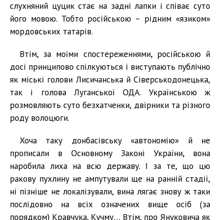
слухняний цуцик стає на задні лапки і співає суто
його мовою. Тобто російською – рідним «язиком»
мордовських татарів.
Втім, за моїми спостереженнями, російською й
досі принципово спілкуються і виступають публічно
як міські голови Лисичанська й Сіверськодонецька,
так і голова Луганської ОДА. Українською ж
розмовляють суто безхатченки, двірники та різного
роду волоцюги.
Хоча таку донбасівську «автономію» й не
прописали в Основному Законі України, вона
наробила лиха на всю державу. І за те, що цю
ракову пухлину не ампутували ще на ранній стадії,
ні пізніше не локалізували, вина лягає знову ж таки
послідовно на всіх означених вище осіб (за
порядком) Кравчука, Кучму… Втім, про Януковича як