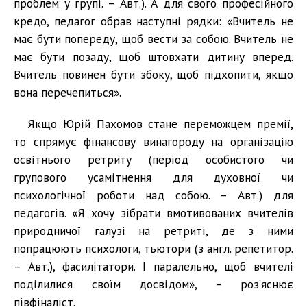
проблем у групі. – Авт.). А для свого професійного
кредо, педагог обрав наступні рядки: «Вчитель не
має бути попереду, щоб вести за собою. Вчитель не
має бути позаду, щоб штовхати дитину вперед.
Вчитель повинен бути збоку, щоб підхопити, якщо
вона перечепиться».
Якщо Юрій Пахомов стане переможцем премії,
то спрямує фінансову винагороду на організацію
освітнього ретриту (період особистого чи
групового усамітнення для духовної чи
психологічної роботи над собою. – Авт.) для
педагогів. «Я хочу зібрати вмотивованих вчителів
природничої галузі на ретриті, де з ними
попрацюють психологи, тьютори (з англ. репетитор.
– Авт.), фасилітатори. І паралельно, щоб вчителі
поділилися своїм досвідом», – роз’яснює
півфіналіст.