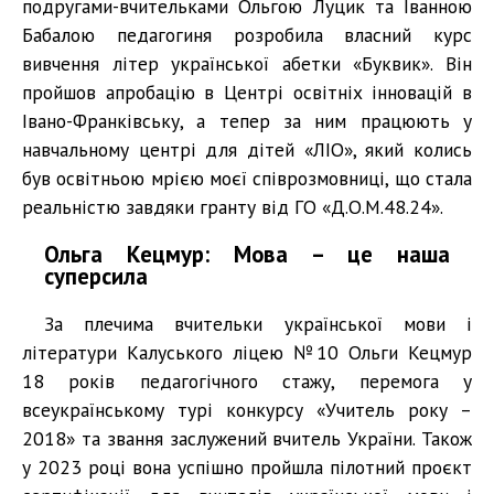
подругами-вчительками Ольгою Луцик та Іванною
Бабалою педагогиня розробила власний курс
вивчення літер української абетки «Буквик». Він
пройшов апробацію в Центрі освітніх інновацій в
Івано-Франківську, а тепер за ним працюють у
навчальному центрі для дітей «ЛІО», який колись
був освітньою мрією моєї співрозмовниці, що стала
реальністю завдяки гранту від ГО «Д.О.М.48.24».
Ольга Кецмур: Мова – це наша
суперсила
За плечима вчительки української мови і
літератури Калуського ліцею №10 Ольги Кецмур
18 років педагогічного стажу, перемога у
всеукраїнському турі конкурсу «Учитель року –
2018» та звання заслужений вчитель України. Також
у 2023 році вона успішно пройшла пілотний проєкт