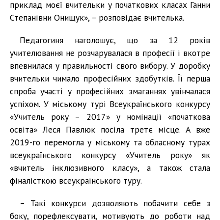
приклад моєї вчительки у початкових класах Ганни
Степанівни Онищук», – розповідає вчителька.
Педагогиня наголошує, що за 12 років
учителювання не розчарувалася в професії і вкотре
впевнилася у правильності свого вибору. У доробку
вчительки чимало професійних здобутків. Її перша
спроба участі у професійних змаганнях увінчалася
успіхом. У міському турі Всеукраїнського конкурсу
«Учитель року – 2017» у номінації «початкова
освіта» Леся Павлюк посіла третє місце. А вже
2019-го перемогла у міському та обласному турах
всеукраїнського конкурсу «Учитель року» як
«вчитель інклюзивного класу», а також стала
фіналісткою всеукраїнського туру.
– Такі конкурси дозволяють побачити себе з
боку, порефлексувати, мотивують до роботи над