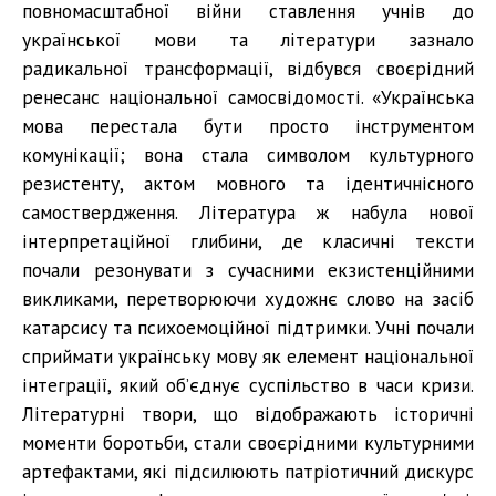
повномасштабної війни ставлення учнів до
української мови та літератури зазнало
радикальної трансформації, відбувся своєрідний
ренесанс національної самосвідомості. «Українська
мова перестала бути просто інструментом
комунікації; вона стала символом культурного
резистенту, актом мовного та ідентичнісного
самоствердження. Література ж набула нової
інтерпретаційної глибини, де класичні тексти
почали резонувати з сучасними екзистенційними
викликами, перетворюючи художнє слово на засіб
катарсису та психоемоційної підтримки. Учні почали
сприймати українську мову як елемент національної
інтеграції, який об’єднує суспільство в часи кризи.
Літературні твори, що відображають історичні
моменти боротьби, стали своєрідними культурними
артефактами, які підсилюють патріотичний дискурс