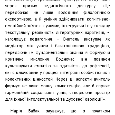
через призму педагогічного дискурсу. «Це
передбачає не лише володіння філологічною
експертизою, а й уміння здійснювати когнітивно-
емоційний зв’язок з учнями, інтегруючи їх у складну
текстуальну реальність літературних наративів, –
наголошує педагогиня. – Вчитель виступає як
медіатор між учнем і багатовіковою традицією,
передаючи їм фундаментальні знання й формуючи
критичне мислення. Водночас він повинен
культивувати емпатію та здатність до рефлексії,
які є ключовими у процесі інтеграції особистісних і
колективних цінностей. Через ці аспекти вчитель
формує не лише мовну компетенцію, але й сприяє
гармонійній соціалізації учнів, створюючи простір
для їхньої інтелектуальної та духовної еволюції».
Марія Бабак зауважує, що з початком