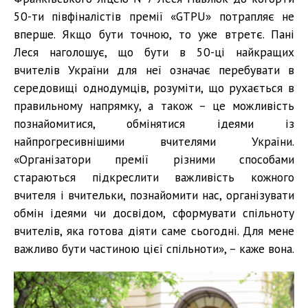
50-ти півфіналістів премії «GTPU» потрапляє не
вперше. Якщо бути точною, то уже втретє. Пані
Леся наголошує, що бути в 50-ці найкращих
вчителів України для неї означає перебувати в
середовищі однодумців, розуміти, що рухається в
правильному напрямку, а також – це можливість
познайомитися, обмінятися ідеями із
найпрогресивнішими вчителями України.
«Організатори премії різними способами
стараються підкреслити важливість кожного
вчителя і вчительки, познайомити нас, організувати
обмін ідеями чи досвідом, сформувати спільноту
вчителів, яка готова діяти саме сьогодні. Для мене
важливо бути частиною цієї спільноти», – каже вона.