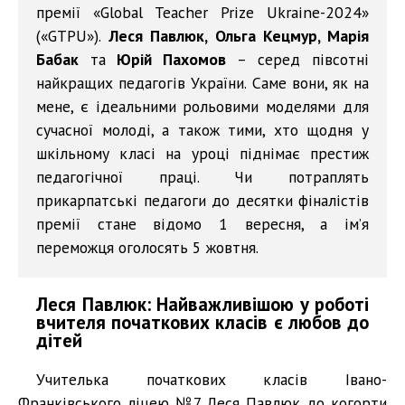
премії «Global Teacher Prize Ukraine-2024»
(«GTPU»).
Леся Павлюк, Ольга Кецмур, Марія
Бабак
та
Юрій Пахомов
– серед півсотні
найкращих педагогів України. Саме вони, як на
мене, є ідеальними рольовими моделями для
сучасної молоді, а також тими, хто щодня у
шкільному класі на уроці піднімає престиж
педагогічної праці. Чи потраплять
прикарпатські педагоги до десятки фіналістів
премії стане відомо 1 вересня, а ім’я
переможця оголосять 5 жовтня.
Леся Павлюк: Найважливішою у роботі
вчителя початкових класів є любов до
дітей
Учителька початкових класів Івано-
Франківського ліцею №7 Леся Павлюк до когорти