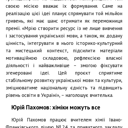
своєю місією вважає їх формування. Саме на
реалізацію цієї ідеї планує спрямувати той мільйон
гривень, які має шанс отримати як переможниця
премії. «Мрію створити ресурс із не лише вивчення
і застосування української мови, а також, як додану
цінність, інтегрувати в нього історико-культурний
та мистецький контекст, підсилити матеріали
мотиваційною складовою, рефлексією власної
діяльності і найважливіше – змогою фіксувати
згенеровані ідеї. Цей проєкт сприятиме
стабільному розвитку української мови та культури,
зміцнюватиме національну єдність та підвищить
рівень освіти в Україні», – наголошує вчителька.
Юрій Пахомов: хіміки можуть все
Юрій Пахомов працює вчителем хімії Івано-
Франківського ліцею №24 та приватного закладу