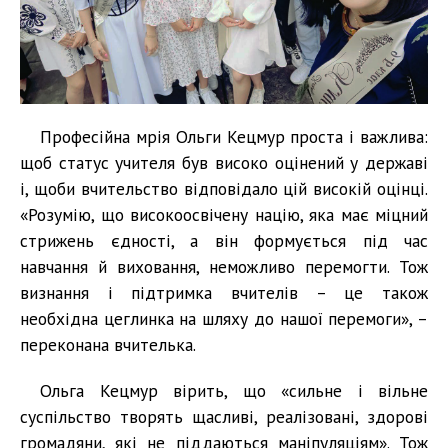
Професійна мрія Ольги Кецмур проста і важлива:
щоб статус учителя був високо оцінений у державі
і, щоби вчительство відповідало цій високій оцінці.
«Розумію, що високоосвічену націю, яка має міцний
стрижень єдності, а він формується під час
навчання й виховання, неможливо перемогти. Тож
визнання і підтримка вчителів – це також
необхідна цеглинка на шляху до нашої перемоги», –
переконана вчителька.
Ольга Кецмур вірить, що «сильне і вільне
суспільство творять щасливі, реалізовані, здорові
громадяни, які не піддаються маніпуляціям». Тож