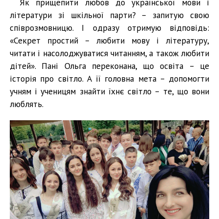
Як прищепити любов до української мови і
літератури зі шкільної парти? – запитую свою
співрозмовницю. І одразу отримую відповідь:
«Секрет простий – любити мову і літературу,
читати і насолоджуватися читанням, а також любити
дітей». Пані Ольга переконана, що освіта – це
історія про світло. А її головна мета – допомогти
учням і ученицям знайти їхнє світло – те, що вони
люблять.