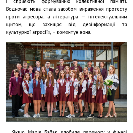
і сприяють формуванню колективної пам'яті.
Водночас мова стала засобом вираження протесту
проти агресора, а література — інтелектуальним
щитом, що захищає від дезінформації та
культурної агресії», – коментує вона.
Якщо Марія Бабак здобуде перемогу у фіналі