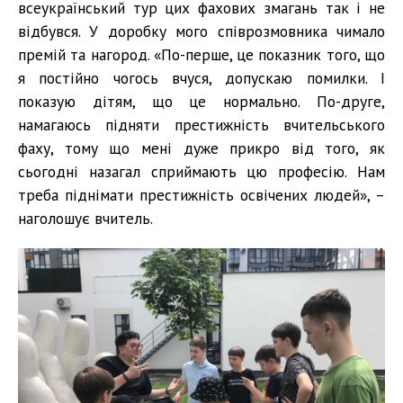
всеукраїнський тур цих фахових змагань так і не
відбувся. У доробку мого співрозмовника чимало
премій та нагород. «По-перше, це показник того, що
я постійно чогось вчуся, допускаю помилки. І
показую дітям, що це нормально. По-друге,
намагаюсь підняти престижність вчительського
фаху, тому що мені дуже прикро від того, як
сьогодні назагал сприймають цю професію. Нам
треба піднімати престижність освічених людей», –
наголошує вчитель.