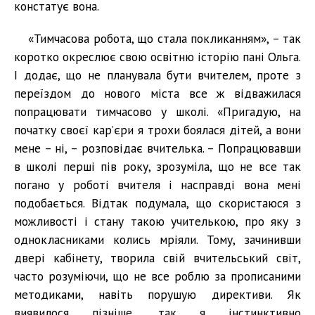
констатує вона.
«Тимчасова робота, що стала покликанням», – так
коротко окреслює свою освітню історію пані Ольга.
І додає, що не планувала бути вчителем, проте з
переїздом до нового міста все ж відважилася
попрацювати тимчасово у школі. «Пригадую, на
початку своєї кар’єри я трохи боялася дітей, а вони
мене – ні, – розповідає вчителька. – Попрацювавши
в школі перші пів року, зрозуміла, що не все так
погано у роботі вчителя і насправді вона мені
подобається. Відтак подумала, що скористаюся з
можливості і стану такою учителькою, про яку з
однокласниками колись мріяли. Тому, зачинивши
двері кабінету, творила свій вчительський світ,
часто розуміючи, що не все роблю за прописаними
методиками, навіть порушую директиви. Як
виявилося пізніше, так я інстинктивно