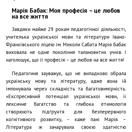
Марія Бабак: Моя професія – це любов
на все життя
Завдяки майже 29 рокам педагогічної діяльності,
учителька української мови та літератури Івано-
Франківського ліцею ім. Миколи Сабата Марія Бабак
виховала не одне покоління талановитих учнів. І
наголошує, що її професія – це любов на все життя!
Педагогиня зауважує, що не випадково обрала
українську мову та літературу, адже вона їй
імпонувала через складність та багатовимірність.
«Експресивний потенціал української мови, її
лексичне багатство та глибока етимологія
створюють підґрунтя для безперервного
когнітивного розвитку, – каже пані Марія. –
Література ж зачарувала своєю здатністю