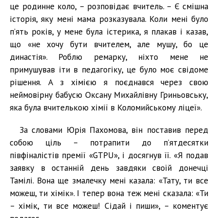
це родинне коло, – розповідає вчитель. – Є смішна
історія, яку мені мама розказувала. Коли мені було
п’ять років, у мене була істерика, я плакав і казав,
що «не хочу бути вчителем, але мушу, бо це
династія». Роблю ремарку, ніхто мене не
примушував іти в педагогіку, це було моє свідоме
рішення. А з хімією я поєднався через свою
неймовірну бабусю Оксану Михайлівну Гриньовську,
яка була вчителькою хімії в Коломийському ліцеї».
За словами Юрія Пахомова, він поставив перед
собою ціль – потрапити до п’ятдесятки
півфіналістів премії «GTPU», і досягнув її. «Я подав
заявку в останній день завдяки своїй донечці
Тамілі. Вона ще змалечку мені казала: «Тату, ти все
можеш, ти хімік». І тепер вона теж мені сказала: «Ти
– хімік, ти все можеш! Сідай і пиши», – коментує