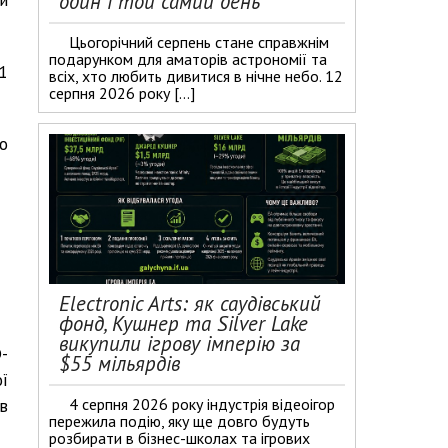
один і той самий день
Цьогорічний серпень стане справжнім
подарунком для аматорів астрономії та
1
всіх, хто любить дивитися в нічне небо. 12
серпня 2026 року […]
о
Electronic Arts: як саудівський
фонд, Кушнер та Silver Lake
викупили ігрову імперію за
-
$55 мільярдів
ї
4 серпня 2026 року індустрія відеоігор
в
пережила подію, яку ще довго будуть
розбирати в бізнес-школах та ігрових