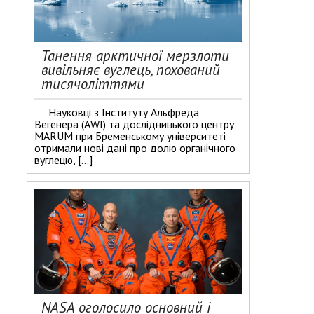
Танення арктичної мерзлоти
вивільняє вуглець, похований
тисячоліттями
Науковці з Інституту Альфреда
Вегенера (AWI) та дослідницького центру
MARUM при Бременському університеті
отримали нові дані про долю органічного
вуглецю, […]
NASA оголосило основний і