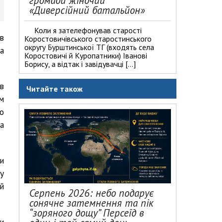
громади жіночий
«Диверсійний батальйон»
Коли я зателефонував старості
в
Коростовичівського старостинського
округу Бурштинської ТГ (входять села
а
Коростовичі й Куропатники) Іванові
Борису, а відтак і завідувачці […]
в
Читайте також
м
о
а
и
у
й
Серпень 2026: небо подарує
сонячне затемнення та пік
“зоряного дощу” Персеїд в
и