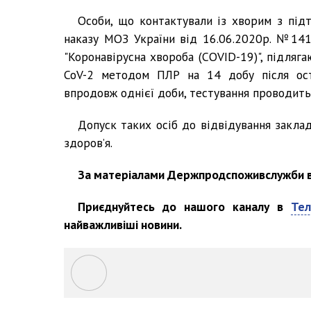
Особи, що контактували із хворим з під
наказу МОЗ України від 16.06.2020р. №141
"Коронавірусна хвороба (COVID-19)", підляг
CoV-2 методом ПЛР на 14 добу після ост
впродовж однієї доби, тестування проводитьс
Допуск таких осіб до відвідування заклад
здоров’я.
За матеріалами Держпродспоживслужби в 
Приєднуйтесь до нашого каналу в
Тел
найважливіші новини.