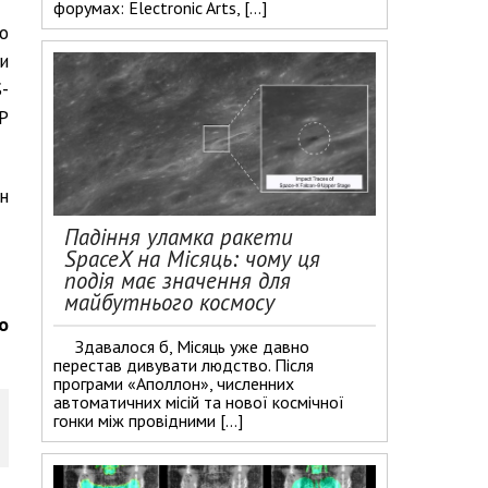
форумах: Electronic Arts, […]
о
и
-
Р
н
Падіння уламка ракети
SpaceX на Місяць: чому ця
подія має значення для
майбутнього космосу
о
Здавалося б, Місяць уже давно
перестав дивувати людство. Після
програми «Аполлон», численних
автоматичних місій та нової космічної
гонки між провідними […]