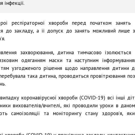
 інфекції.
рої респіраторної хвороби перед початком занять 
ся до закладу, а її допуск до занять можливий лише з
’я.
явлення захворювання, дитина тимчасово ізолюється 
язковим одяганням маски та наступним інформування
яттям узгодженого рішення щодо направлення дитини д
 перебувала така дитина, проводиться провітрювання поз
нь.
випадку коронавірусної хвороби (COVID-19) всі інші діт
чники вихователів/вчителі, які проводили уроки в даном
ють самоізоляції та моніторингу стану здоров’я, яки
ї хвороби (COVID-19) у працівника закладу, контактним