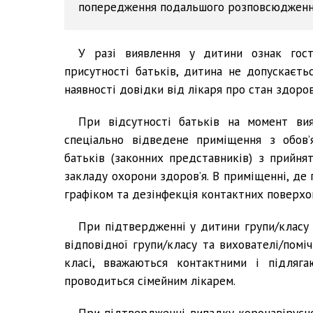
попередження подальшого розповсюдження
У разі виявлення у дитини ознак гост
присутності батьків, дитина не допускаєть
наявності довідки від лікаря про стан здоров
При відсутності батьків на момент ви
спеціально відведене приміщення з обов’
батьків (законних представників) з прийн
закладу охорони здоров’я. В приміщенні, де
графіком та дезінфекція контактних поверхо
При підтвердженні у дитини групи/класу 
відповідної групи/класу та вихователі/помі
класі, вважаються контактними і підляга
проводиться сімейним лікарем.
При підтвердженні випадку коронавірусно