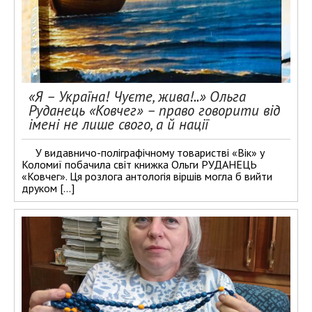
«Я – Україна! Чуєте, жива!..» Ольга
Руданець «Ковчег» – право говорити від
імені не лише свого, а й нації
У видавничо-поліграфічному товаристві «Вік» у
Коломиї побачила світ книжка Ольги РУДАНЕЦЬ
«Ковчег». Ця розлога антологія віршів могла б вийти
друком […]