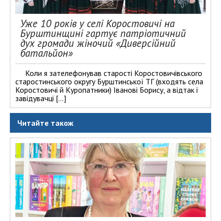
Уже 10 років у селі Коростовичі на
Бурштинщині гартує патріотичний
дух громади жіночий «Диверсійний
батальйон»
Коли я зателефонував старості Коростовичівського
старостинського округу Бурштинської ТГ (входять села
Коростовичі й Куропатники) Іванові Борису, а відтак і
завідувачці […]
Читайте також