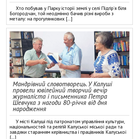
Хто побував у Парку історії землі у селі Підгір’я біля
Богородчан, той неодмінно бачив різні вироби з
металу: на прогулянкових […]
Мандрівний словотворець. У Калуші
провели ювілейний творчий вечір
журналіста і письменника Петра
Шевчука з нагоди 80-річчя від дня
народження
У місті Калуші під патронатом управління культури,
національностей та релігій Калуської міської ради та
завдяки старанням керівництва і працівників Калуської
[…]