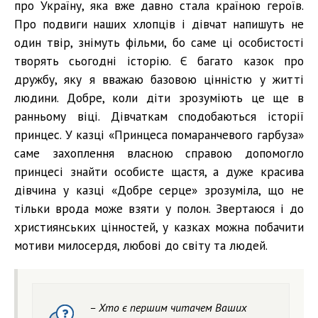
про Україну, яка вже давно стала країною героїв.
Про подвиги наших хлопців і дівчат напишуть не
один твір, знімуть фільми, бо саме ці особистості
творять сьогодні історію. Є багато казок про
дружбу, яку я вважаю базовою цінністю у житті
людини. Добре, коли діти зрозуміють це ще в
ранньому віці. Дівчаткам сподобаються історії
принцес. У казці «Принцеса помаранчевого гарбуза»
саме захоплення власною справою допомогло
принцесі знайти особисте щастя, а дуже красива
дівчина у казці «Добре серце» зрозуміла, що не
тільки врода може взяти у полон. Звертаюся і до
християнських цінностей, у казках можна побачити
мотиви милосердя, любові до світу та людей.
– Хто є першим читачем Ваших