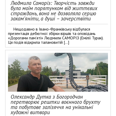
Людмила Саморіз: Творчість завжди
була моїм порятунком від життєвих
страждань, вона не дозволяла серцю
закам’яніти, а душі – зачерствіти
Нещодавно в Івано-Франківську відбулася
презентація дебютної збірки віршів та оповідань
«Дорогами пам’яті» Людмили САМОРІЗ (Емілії Турак).
Ця подія відкрила талановитій […]
Олександр Дутка з Богородчан
перетворює рештки воєнного брухту
та побутове залізяччя на унікальні
художні витвори