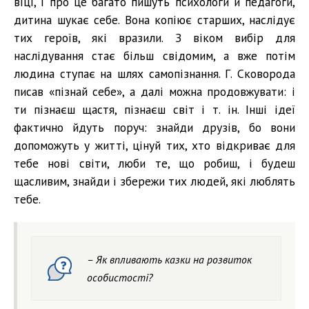
віці, і про це багато пишуть психологи й педагоги,
дитина шукає себе. Вона копіює старших, наслідує
тих героїв, які вразили. З віком вибір для
наслідування стає більш свідомим, а вже потім
людина ступає на шлях самопізнання. Г. Сковорода
писав «пізнай себе», а далі можна продовжувати: і
ти пізнаєш щастя, пізнаєш світ і т. ін. Інші ідеї
фактично йдуть поруч: знайди друзів, бо вони
допоможуть у житті, цінуй тих, хто відкриває для
тебе нові світи, люби те, що робиш, і будеш
щасливим, знайди і збережи тих людей, які люблять
тебе.
– Як впливають казки на розвиток
особистості?