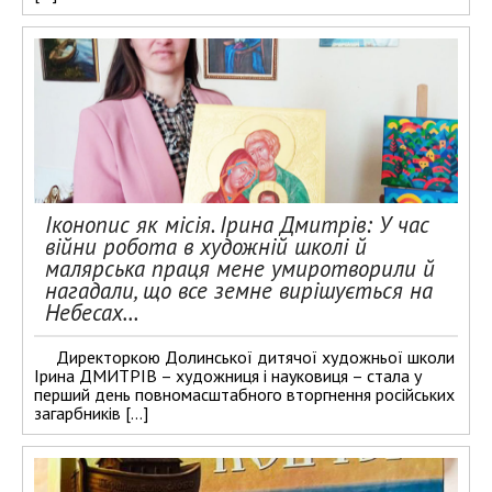
Іконопис як місія. Ірина Дмитрів: У час
війни робота в художній школі й
малярська праця мене умиротворили й
нагадали, що все земне вирішується на
Небесах…
Директоркою Долинської дитячої художньої школи
Ірина ДМИТРІВ – художниця і науковиця – стала у
перший день повномасштабного вторгнення російських
загарбників […]