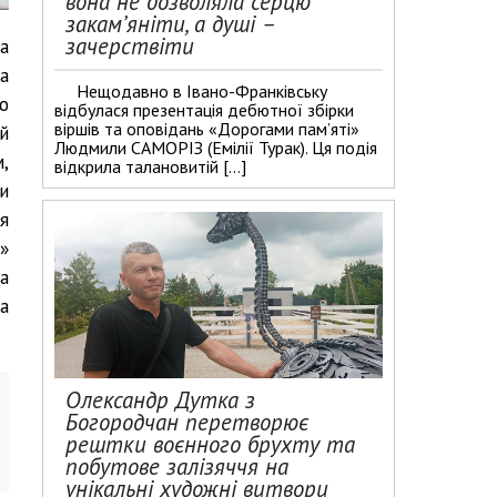
вона не дозволяла серцю
закам’яніти, а душі –
зачерствіти
а
а
Нещодавно в Івано-Франківську
ю
відбулася презентація дебютної збірки
віршів та оповідань «Дорогами пам’яті»
й
Людмили САМОРІЗ (Емілії Турак). Ця подія
,
відкрила талановитій […]
и
я
»
а
а
Олександр Дутка з
Богородчан перетворює
рештки воєнного брухту та
побутове залізяччя на
унікальні художні витвори