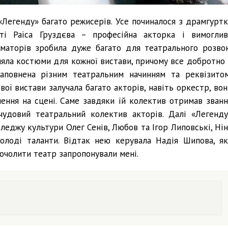
 «Легенду» багато режисерів. Усе починалося з драмгуртк
яті Раїса Груздєва – професійна акторка і вимоглив
-аматорів зробила дуже багато для театрального розво
вляла костюми для кожної вистави, причому все добротно 
заповнена різним театральним начинням та реквізитом
вої вистави залучала багато акторів, навіть оркестр, вон
ення на сцені. Саме завдяки їй колектив отримав званн
чудовий театральний колектив акторів. Далі «Легенду
леджу культури Олег Сенів, Любов та Ігор Липовські, Нін
молоді таланти. Відтак нею керувала Надія Шипова, як
 очолити театр запропонували мені.