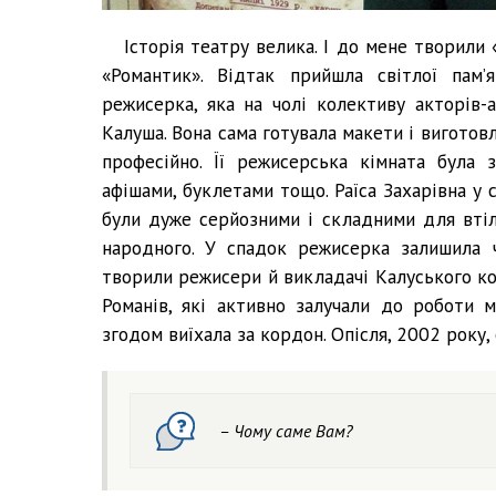
Історія театру велика. І до мене творили
«Романтик». Відтак прийшла світлої пам’
режисерка, яка на чолі колективу акторів
Калуша. Вона сама готувала макети і вигото
професійно. Її режисерська кімната була 
афішами, буклетами тощо. Раїса Захарівна у с
були дуже серйозними і складними для втіл
народного. У спадок режисерка залишила 
творили режисери й викладачі Калуського ко
Романів, які активно залучали до роботи 
згодом виїхала за кордон. Опісля, 2002 року,
– Чому саме Вам?