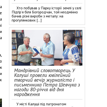
а
Хто побував у Парку історії землі у селі
Підгір’я біля Богородчан, той неодмінно
е
бачив різні вироби з металу: на
а
прогулянкових […]
і
и
а
,
ю
ж
Мандрівний словотворець. У
и
Калуші провели ювілейний
творчий вечір журналіста і
к
письменника Петра Шевчука з
нагоди 80-річчя від дня
народження
У місті Калуші під патронатом