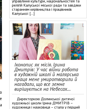
управління культури, національностей та
релігій Калуської міської ради та завдяки
старанням керівництва і працівників
Калуської […]
Іконопис як місія. Ірина
Дмитрів: У час війни робота
в художній школі й малярська
праця мене умиротворили й
нагадали, що все земне
вирішується на Небесах…
о
е
Директоркою Долинської дитячої
художньої школи Ірина ДМИТРІВ –
а
художниця і науковиця – стала у перший