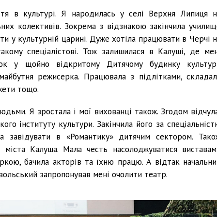
ття в культурі. Я народилась у селі Верхня Липиця н
ьних колективів. Зокрема з відзнакою закінчила училищ
ти у культурній царині. Дуже хотіла працювати в Черчі н
акому спеціалістові. Тож залишилася в Калуші, де мен
ток у щойно відкритому Дитячому будинку культур
майбутня режисерка. Працювала з підлітками, складал
жети тощо.
юдьми. Я зростала і мої вихованці також. Згодом відчула
кого інституту культури. Закінчила його за спеціальніст
ла завідувати в «Романтику» дитячим сектором. Тако
і міста Калуша. Мала честь насолоджуватися виставам
кою, бачила акторів та їхню працю. А відтак начальни
ольський запропонував мені очолити театр.