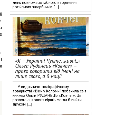
день повномасштабного вторгнення
російських загарбників […]
й
.
з
е
.
І
«Я – Україна! Чуєте, жива!..»
Ольга Руданець «Ковчег» –
и
право говорити від імені не
лише свого, а й нації
У видавничо-поліграфічному
товаристві «Вік» у Коломиї побачила світ
книжка Ольги РУДАНЕЦЬ «Ковчег». Ця
розлога антологія віршів могла б вийти
друком […]