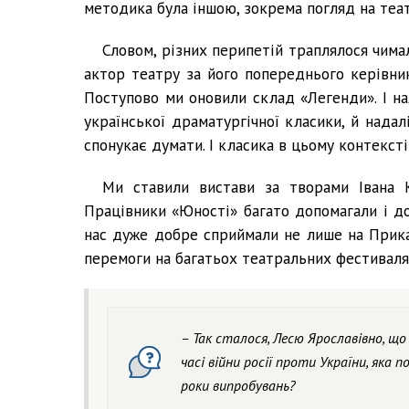
методика була іншою, зокрема погляд на теат
Словом, різних перипетій траплялося чим
актор театру за його попереднього керівник
Поступово ми оновили склад «Легенди». І на
української драматургічної класики, й надал
спонукає думати. І класика в цьому контекст
Ми ставили вистави за творами Івана К
Працівники «Юності» багато допомагали і д
нас дуже добре сприймали не лише на Прикар
перемоги на багатьох театральних фестиваля
– Так сталося, Лесю Ярославівно, 
часі війни росії проти України, яка 
роки випробувань?