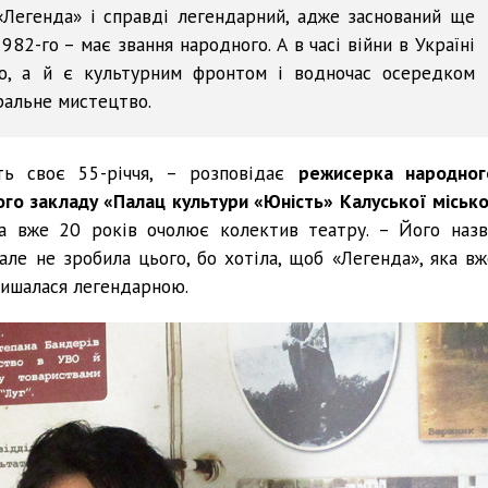
«Легенда» і справді легендарний, адже заснований ще
982-го – має звання народного. А в часі війни в Україні
во, а й є культурним фронтом і водночас осередком
тральне мистецтво.
ть своє 55-річчя, – розповідає
режисерка народног
го закладу «Палац культури «Юність» Калуської місько
ра вже 20 років очолює колектив театру. – Його назв
, але не зробила цього, бо хотіла, щоб «Легенда», яка вж
лишалася легендарною.