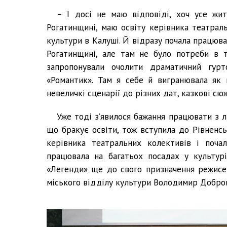
– І досі не маю відповіді, хоч усе жи
Рогатинщині, маю освіту керівника театрал
культури в Калуші. Й відразу почала працюва
Рогатинщині, але там не було потреби в т
запропонували очолити драматичний гур
«Романтик». Там я себе й вигранювала як 
невеличкі сценарії до різних дат, казкові сю
Уже тоді з’явилося бажання працювати з л
що бракує освіти, тож вступила до Рівненсь
керівника театральних колективів і поча
працювала на багатьох посадах у культур
«Легенди» ще до свого призначення режисер
міського відділу культури Володимир Добров