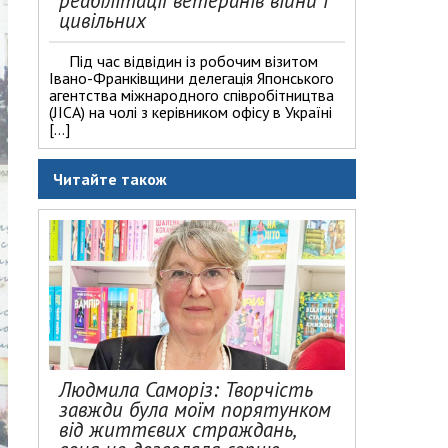
реабілітації ветеранів війни і
цивільних
Під час відвідин із робочим візитом
Івано-Франківщини делегація Японського
агентства міжнародного співробітництва
(JICA) на чолі з керівником офісу в Україні
[…]
Читайте також
Людмила Саморіз: Творчість
завжди була моїм порятунком
від життєвих страждань,