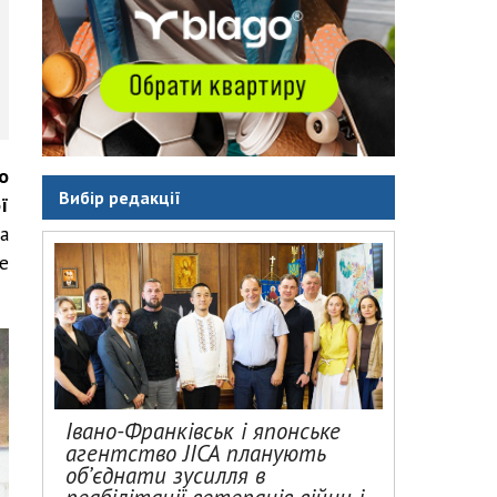
о
Вибір редакції
ї
а
е
Івано-Франківськ і японське
агентство JICA планують
об’єднати зусилля в