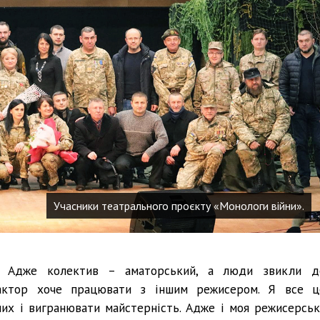
Учасники театрального проєкту «Монологи війни».
. Адже колектив – аматорський, а люди звикли д
актор хоче працювати з іншим режисером. Я все ц
ших і вигранювати майстерність. Адже і моя режисерськ