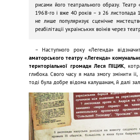
рисами його театрального образу. Театр 
1968-го і вже 40 років – з 26 листопада 1
не лише популяризує сценічне мистецт
реабілітації українських воїнів через теа
– Наступного року «Легенда» відзначи
аматорського театру «Легенда» комунально
територіальної громади Леся ПІЦИК
, кот
глибока. Свого часу я мала змогу змінити її
тоді була добре відома калушанам, й далі за