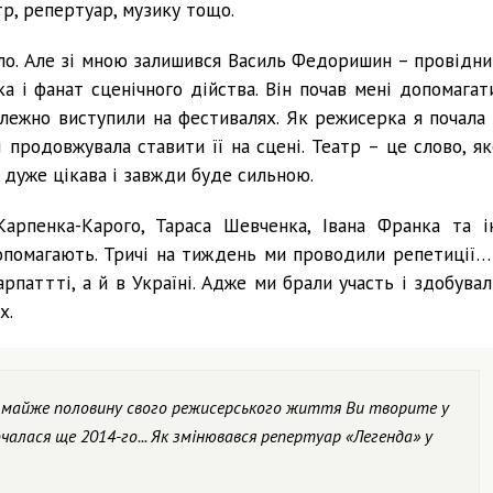
р, репертуар, музику тощо.
ало. Але зі мною залишився Василь Федоришин – провідни
а і фанат сценічного дійства. Він почав мені допомагати
лежно виступили на фестивалях. Як режисерка я почала 
і продовжувала ставити її на сцені. Театр – це слово, як
і дуже цікава і завжди буде сильною.
арпенка-Карого, Тараса Шевченка, Івана Франка та ін
опомагають. Тричі на тиждень ми проводили репетиції… 
паттті, а й в Україні. Адже ми брали участь і здобувал
х.
що майже половину свого режисерського життя Ви творите у
почалася ще 2014-го... Як змінювався репертуар «Легенда» у