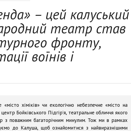
нда» – цей калуський
народний театр став
турного фронту,
ції воїнів і
«місто хіміків» чи екологічно небезпечне «місто на
й центр Бойківського Підгір’я, театральне обличчя якого
тр з поважним багаторічним минулим. Тож ми в рамках
уємо до Калуша, щоб ознайомитися з найвиразнішими