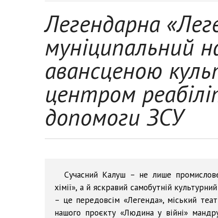
Легендарна «Леге
муніципальний 
авансценою куль
центром реабіліта
допомоги ЗСУ
Сучасний Калуш – не лише промислове 
хімії», а й яскравий самобутній культурни
– це передовсім «Легенда», міський теа
нашого проєкту «Людина у війні» мандр