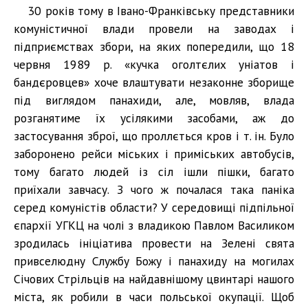
30 років тому в Івано-Франківську представники
комуністичної влади провели на заводах і
підприємствах збори, на яких попередили, що 18
червня 1989 р. «кучка оголтєлих уніатов і
бандєровцев» хоче влаштувати незаконне зборище
під виглядом панахиди, але, мовляв, влада
розганятиме їх усілякими засобами, аж до
застосування зброї, що проллється кров і т. ін. Було
заборонено рейси міських і приміських автобусів,
тому багато людей із сіл ішли пішки, багато
приїхали завчасу. З чого ж почалася така паніка
серед комуністів области? У середовищі підпільної
єпархії УГКЦ на чолі з владикою Павлом Василиком
зродилась ініціатива провести на Зелені свята
привселюдну Службу Божу і панахиду на могилах
Січових Стрільців на найдавнішому цвинтарі нашого
міста, як робили в часи польської окупації. Щоб