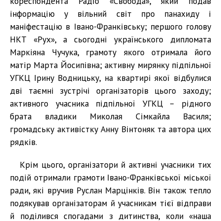
кореспондента Радіо «Свобода», який подав
інформацію у вільний світ про панахиду і
маніфестацію в Івано-Франківську; першого голову
НКТ «Рух», а сьогодні українського дипломата
Маркіяна Чучука, грамоту якого отримала його
матір Марта Йосипівна; активну мирянку підпільної
УГКЦ Ірину Водницьку, на квартирі якої відбулися
дві таємні зустрічі організаторів цього заходу;
активного учасника підпільної УГКЦ – рідного
брата владики Миколая Сімкайла Василя;
громадську активістку Анну Вінтоняк та автора цих
рядків.
Крім цього, організатори й активні учасники тих
подій отримали грамоти Івано-Франківської міської
ради, які вручив Руслан Марцінків. Він також тепло
подякував організаторам й учасникам тієї відправи
й поділився спогадами з дитинства, коли «наша