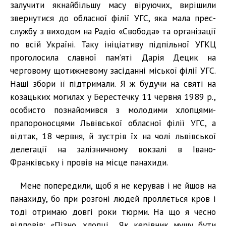
залучити якнайбільшу масу віруючих, вирішили
звернутися до обласної філії УГС, яка мала прес-
службу з виходом на Радіо «Свобода» та організації
по всій Україні. Таку ініціативу підпільної УГКЦ
проголосила славної пам’яті Дарія Децик на
черговому щотижневому засіданні міської філії УГС.
Наші збори її підтримали. Я ж будучи на святі на
козацьких могилах у Берестечку 11 червня 1989 р.,
особисто познайомився з молодими хлопцями-
прапороносцями Львівської обласної філії УГС, а
відтак, 18 червня, й зустрів їх на чолі львівської
делегації на залізничному вокзалі в Івано-
Франківську і провів на місце панахиди.
Мене попередили, щоб я не керував і не йшов на
панахиду, бо при розгоні людей проллється кров і
тоді отримаю довгі роки тюрми. На що я чесно
відповів: «Пізно, хлопці... Як керівник мушу бути