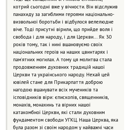
котрий сьогодні вже у вічности. Він відслужив
панахиду за загиблими героями національно-
визвольної боротьби і відбулося велелюдне
віче. Тоді присутні вірили, що прийде воля і
свобода і для народу, і для Церкви… Як 30
років тому, так і нині вшановуємо своїх
національних героїв на наших цвинтарях і
пам’ятних могилах. А тому ця молитва стала
продовженням духовних традицій нашої
Церкви та українського народу. Нехай цей
ювілей стане для Прикарпаття доброю
нагодою вшанувати всіх мучеників та
ісповідників віри: єпископів, священників,
монахів, монахинь та вірних нашої
катакомбної Церкви, які стали духовним
фундаментом свободи УГКЦ. Наша Церква, яка
була разом зі своїм народом у найважчі часи