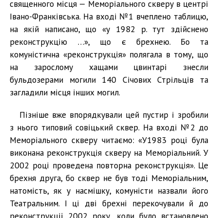
священного місця — Меморіального скверу в центрі
Івано-Франківська. На вході №1 вчеплено таблицю,
на якій написано, що «у 1982 р. тут здійснено
реконструкцію …», що є брехнею. Бо та
комуністична «реконструкція» полягала в тому, що
на зарослому хащами цвинтарі знесли
бульдозерами могили 140 Січових Стрільців та
загладили місця інших могил.
Пізніше вже впорядкували цей пустир і зробили
з нього типовий совіцький сквер. На вході №2 до
Меморіального скверу читаємо: «У1983 році була
виконана реконструкція скверу на Меморіальний. У
2002 році проведена повторна реконструкція». Це
брехня друга, бо сквер не був тоді Меморіальним,
натомість, як у насмішку, комуністи назвали його
Театральним. І ці дві брехні перекочували й до
реконструкції 2002 року, коли було встановлено