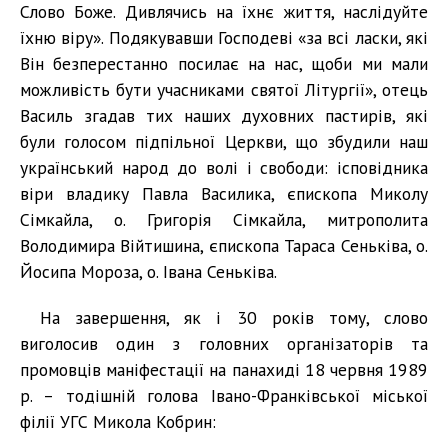
Слово Боже. Дивлячись на їхнє життя, наслідуйте
їхню віру». Подякувавши Господеві «за всі ласки, які
Він безперестанно посилає на нас, щоби ми мали
можливість бути учасниками святої Літургії», отець
Василь згадав тих наших духовних пастирів, які
були голосом підпільної Церкви, що збудили наш
український народ до волі і свободи: ісповідника
віри владику Павла Василика, єпископа Миколу
Сімкайла, о. Григорія Сімкайла, митрополита
Володимира Війтишина, єпископа Тараса Сеньківа, о.
Йосипа Мороза, о. Івана Сеньківа.
На завершення, як і 30 років тому, слово
виголосив один з головних організаторів та
промовців маніфестації на панахиді 18 червня 1989
р. – тодішній голова Івано-Франківської міської
філії УГС Микола Кобрин: