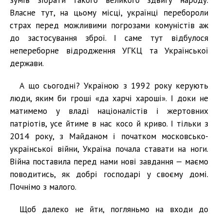
Власне тут, на цьому місці, українці перебороли
страх перед можливими погрозами комуністів аж
до застосування зброї. І саме тут відбулося
непереборне відродження УГКЦ та Української
держави.
А що сьогодні? Україною з 1992 року керують
люди, яким би гроші «да харчі хароші». І доки не
матимемо у владі націоналістів і жертовних
патріотів, усе йтиме в нас косо й криво. І тільки з
2014 року, з Майданом і початком московсько-
української війни, Україна почала ставати на ноги.
Війна поставила перед нами нові завдання — маємо
поводитись, як добрі господарі у своєму домі.
Почнімо з малого.
Щоб далеко не йти, погляньмо на входи до