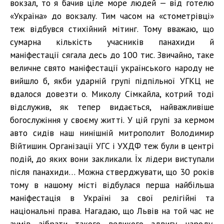
вокзал, то я бачив ціле море людей — від готелю
«Україна» до вокзалу. Тим часом на «стометрівці»
теж відбувся стихійний мітинг. Тому вважаю, що
сумарна кількість учасників панахиди й
маніфестації сягала десь до 100 тис. Звичайно, таке
величне свято маніфестації українського народу не
вийшло б, якби ударній групі підпільної УГКЦ не
вдалося довезти о. Миколу Сімкайла, котрий тоді
відслужив, як тепер видається, найважливіше
богослужіння у своєму житті. У цій групі за кермом
авто сидів наш нинішній митрополит Володимир
Війтишин. Організації УГС і УХДФ теж були в центрі
подій, до яких вони закликали. Їх лідери виступали
після панахиди… Можна стверджувати, що 30 років
тому в нашому місті відбулася перша найбільша
маніфестація в Україні за свої релігійні та
національні права. Нагадаю, що Львів на той час не
зумів зібрати такого великого здвигу народу.