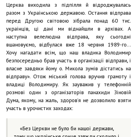
Церква виходила з підпілля й відроджувалась
разом з Українською державою. Остання відправа
перед Другою світовою зібрала понад 60 тис.
українців, ці дані ми віднайшли в архівах. А
наступна велелюдна відправа, яку сьогодні
вшановуємо, відбулася вже 18 червня 1989-го…
Хочу нагадати всім, що наш владика Володимир
безпосередньо брав участь в організації відправи, і
власне завдяки йому о. Микола зумів дістатись на
відправу». Отож міський голова вручив грамоту і
владиці Володимиру. Як зауважив у телефонній
розмові один з організаторів панахиди Зіновій
Дума, якому, на жаль, здоров’я не дозволило взяти
участь в урочистих заходах:
«Без Церкви не було би нашої держави,
тому що українське сонце завжди сходило і