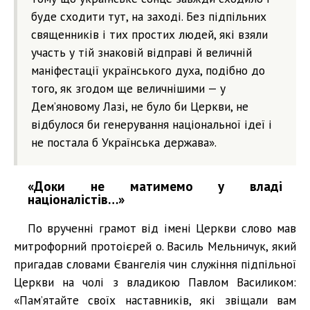
буде сходити тут, на заході. Без підпільних
священників і тих простих людей, які взяли
участь у тій знаковій відправі й величній
маніфестації українського духа, подібно до
того, як згодом ще величнішими — у
Дем’яновому Лазі, не було би Церкви, не
відбулося би генерування національної ідеї і
не постала б Українська держава».
«Доки не матимемо у владі
націоналістів…»
По врученні грамот від імені Церкви слово мав
митрофорний протоієрей о. Василь Мельничук, який
пригадав словами Євангелія чин служіння підпільної
Церкви на чолі з владикою Павлом Василиком:
«Пам’ятайте своїх наставників, які звіщали вам