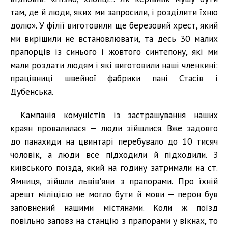
там, де й люди, яких ми запросили, і розділити їхню
долю». У філії виготовили ще березовий хрест, який
ми вирішили не встановлювати, та десь 30 малих
прапорців із синього і жовтого синтепону, які ми
мали роздати людям і які виготовили наші членкині:
працівниці швейної фабрики пані Стасів і
Дубенська.
Кампанія комуністів із застрашування наших
краян провалилася — люди зійшлися. Вже задовго
до панахиди на цвинтарі перебувало до 10 тисяч
чоловік, а люди все підходили й підходили. З
київського поїзда, який на годину затримали на ст.
Ямниця, зійшли львів'яни з прапорами. Про їхній
арешт міліцією не могло бути й мови — перон був
заповнений нашими містянами. Коли ж поїзд
повільно заповз на станцію з прапорами у вікнах, то