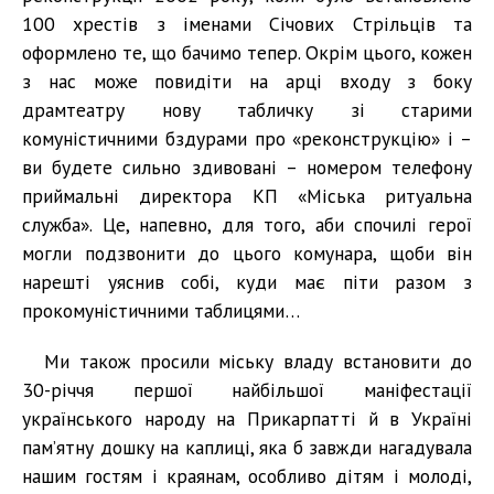
100 хрестів з іменами Січових Стрільців та
оформлено те, що бачимо тепер. Окрім цього, кожен
з нас може повидіти на арці входу з боку
драмтеатру нову табличку зі старими
комуністичними бздурами про «реконструкцію» і –
ви будете сильно здивовані – номером телефону
приймальні директора КП «Міська ритуальна
служба». Це, напевно, для того, аби спочилі герої
могли подзвонити до цього комунара, щоби він
нарешті уяснив собі, куди має піти разом з
прокомуністичними таблицями…
Ми також просили міську владу встановити до
30-річчя першої найбільшої маніфестації
українського народу на Прикарпатті й в Україні
пам’ятну дошку на каплиці, яка б завжди нагадувала
нашим гостям і краянам, особливо дітям і молоді,