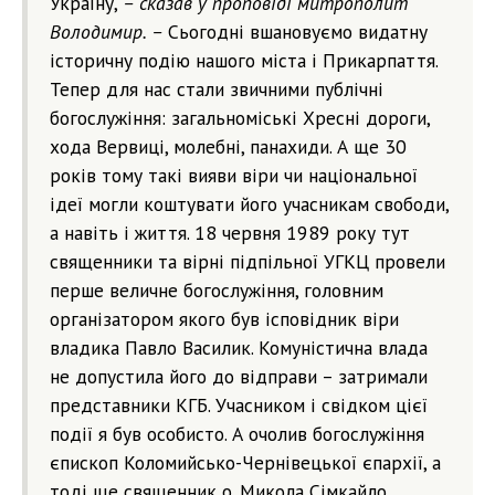
Україну,
– сказав у проповіді митрополит
Володимир. –
Сьогодні вшановуємо видатну
історичну подію нашого міста і Прикарпаття.
Тепер для нас стали звичними публічні
богослужіння: загальноміські Хресні дороги,
хода Вервиці, молебні, панахиди. А ще 30
років тому такі вияви віри чи національної
ідеї могли коштувати його учасникам свободи,
а навіть і життя. 18 червня 1989 року тут
священники та вірні підпільної УГКЦ провели
перше величне богослужіння, головним
організатором якого був ісповідник віри
владика Павло Василик. Комуністична влада
не допустила його до відправи – затримали
представники КГБ. Учасником і свідком цієї
події я був особисто. А очолив богослужіння
єпископ Коломийсько-Чернівецької єпархії, а
тоді ще священник о. Микола Сімкайло,