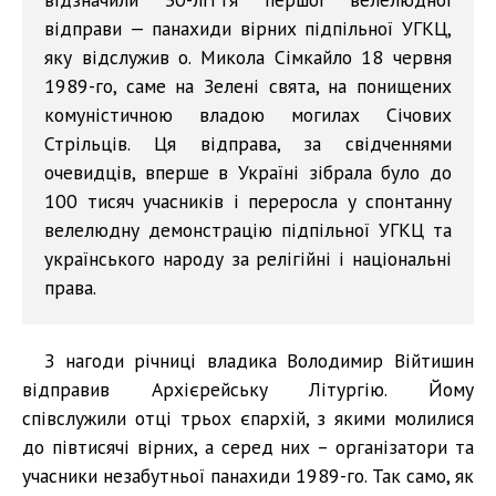
відправи — панахиди вірних підпільної УГКЦ,
яку відслужив о. Микола Сімкайло 18 червня
1989-го, саме на Зелені свята, на понищених
комуністичною владою могилах Січових
Стрільців. Ця відправа, за свідченнями
очевидців, вперше в Україні зібрала було до
100 тисяч учасників і переросла у спонтанну
велелюдну демонстрацію підпільної УГКЦ та
українського народу за релігійні і національні
права.
З нагоди річниці владика Володимир Війтишин
відправив Архієрейську Літургію. Йому
співслужили отці трьох єпархій, з якими молилися
до півтисячі вірних, а серед них – організатори та
учасники незабутньої панахиди 1989-го. Так само, як