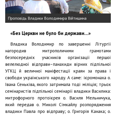
Проповідь Владики Володимира Війтишина
«Без Церкви не було би держави…»
Владика Володимир по завершенні Літургії
нагородив митрополичими грамотами
безпосередніх учасників організації першої
велелюдної відправи–панахиди вірних підпільної
УГКЦ й величної маніфестації краян за права і
свободи українського народу. А саме: ієромонаха о.
Івана Сеньківа, якого затримала тоді міліція; трьох
семінаристів підпільної семінарії владики Василика:
митрофорного протоієрея о. Василя Мельничука,
який передав о. Миколі Сімкайлу розпорядження
владики Павла про відправу; о. Григорія Канака; о.