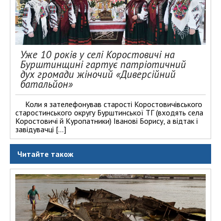
Уже 10 років у селі Коростовичі на
Бурштинщині гартує патріотичний
дух громади жіночий «Диверсійний
батальйон»
Коли я зателефонував старості Коростовичівського
старостинського округу Бурштинської ТГ (входять села
Коростовичі й Куропатники) Іванові Борису, а відтак і
завідувачці […]
Читайте також