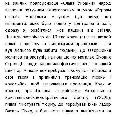
на заклик прапороносця «Слава Україні!» народ
відповів потужним одноголосним вигуком «Героям
слава!». Настільки могутнім був вигук, що
міліціянти, яких було повно у центральній залі,
одразу ж розбіглися, мов пацюки від світла.
Львів’ян зустрічало до 10 тис. краян (стільки людей
пішло з вокзалу за львівськими прапорами – вся
вул. Лепкого була забита людьми). До завершення
молитов та виступів на понищених могилах Січових
Стрільців люди заповнили фактично весь колишній
цвинтар. А люди все прибували. Комуністи покидали
свої гасла і припинили трансляцію пісень і
коломийок, щоб заглушувати промовців. Коли ж
колона, організована активістами Українського
християнсько-демократичного фронту (УХДФ),
пішла пікетувати тюрму, де перебував їхній лідер
Василь Січко, а більшість пішла з львів'янами на