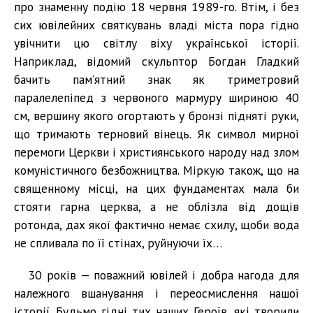
про знаменну подію 18 червня 1989-го. Втім, і без
сих ювілейних святкувань владі міста пора гідно
увічнити цю світлу віху української історії.
Наприклад, відомий скульптор Богдан Гладкий
бачить пам’ятний знак як триметровий
паралелепіпед з червоного мармуру шириною 40
см, вершину якого огортають у бронзі підняті руки,
що тримають терновий вінець. Як символ мирної
перемоги Церкви і християнського народу над злом
комуністичного безбожництва. Міркую також, що на
священному місці, на цих фундаментах мала би
стояти гарна церква, а не облізла від дощів
ротонда, дах якої фактично немає схилу, щоби вода
не спливала по її стінах, руйнуючи їх…
30 років — поважний ювілей і добра нагода для
належного вшанування і переосмислення нашої
історії. Будьмо гідні тих наших Героїв, які творили