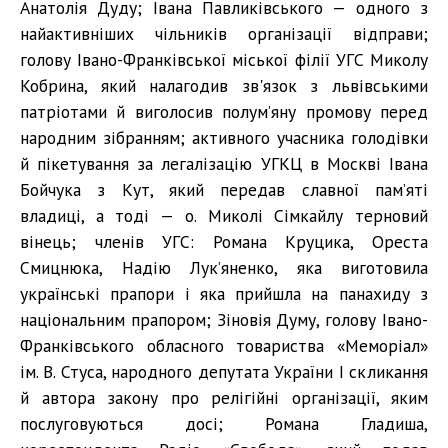
Анатолія Дуду; Івана Павликівського — одного з
найактивніших чільників організації відправи;
голову Івано-Франківської міської філії УГС Миколу
Кобрина, який налагодив зв'язок з львівськими
патріотами й виголосив полум’яну промову перед
народним зібранням; активного учасника голодівки
й пікетування за легалізацію УГКЦ в Москві Івана
Бойчука з Кут, який передав славної пам’яті
владиці, а тоді — о. Миколі Сімкайлу терновий
вінець; членів УГС: Романа Круцика, Ореста
Смицнюка, Надію Лук’яненко, яка виготовила
українські прапори і яка прийшла на панахиду з
національним прапором; Зіновія Думу, голову Івано-
Франківського обласного товариства «Меморіал»
ім. В. Стуса, народного депутата України I скликання
й автора закону про релігійні організації, яким
послуговуються досі; Романа Гладиша,