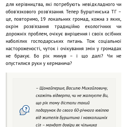
для керівництва, які потребують невідкладного чи
обов’язкового розв’язання. Тепер Бурштинська ТГ –
це, повторимо, 19 локальних громад, кожна з яких,
окрім розв’язання традиційно екологічних чи
дорожніх проблем, очікує вирішення і своїх осібних
наболілих господарських питань. Тож соціальної
настороженості, чуток і очікування змін у громадах
не бракує. Бо рік минув – і що далі? Чи не
опустилися руки у керманича?
– Щонайперше, Василю Михайловичу,
скажіть відверто, чи не жалкуєте Ви,
що рік тому дістали такий
подарунок до свого 60-річного ювілею
від жителів Бурштина і навколишніх
сіл – мандат довіри як чільника