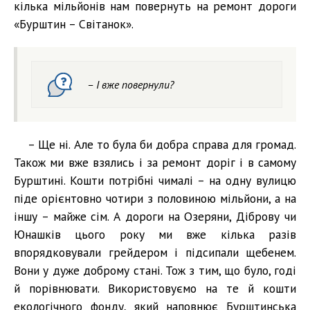
кілька мільйонів нам повернуть на ремонт дороги
«Бурштин – Світанок».
– І вже повернули?
– Ще ні. Але то була би добра справа для громад.
Також ми вже взялись і за ремонт доріг і в самому
Бурштині. Кошти потрібні чималі – на одну вулицю
піде орієнтовно чотири з половиною мільйони, а на
іншу – майже сім. А дороги на Озеряни, Діброву чи
Юнашків цього року ми вже кілька разів
впорядковували грейдером і підсипали щебенем.
Вони у дуже доброму стані. Тож з тим, що було, годі
й порівнювати. Використовуємо на те й кошти
екологічного фонду, який наповнює Бурштинська