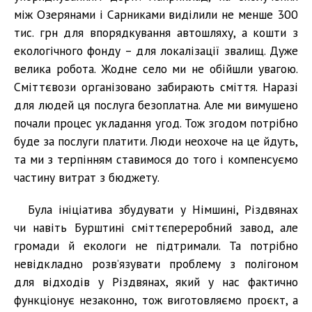
між Озерянами і Сарниками виділили не менше 300
тис. грн для впорядкування автошляху, а кошти з
екологічного фонду – для локалізації звалищ. Дуже
велика робота. Жодне село ми не обійшли увагою.
Сміттєвози організовано забирають сміття. Наразі
для людей ця послуга безоплатна. Але ми вимушено
почали процес укладання угод. Тож згодом потрібно
буде за послуги платити. Люди неохоче на це йдуть,
та ми з терпінням ставимося до того і компенсуємо
частину витрат з бюджету.
Була ініціатива збудувати у Німшині, Різдвянах
чи навіть Бурштині сміттєпереробний завод, але
громади й екологи не підтримали. Та потрібно
невідкладно розв’язувати проблему з полігоном
для відходів у Різдвянах, який у нас фактично
функціонує незаконно, тож виготовляємо проєкт, а