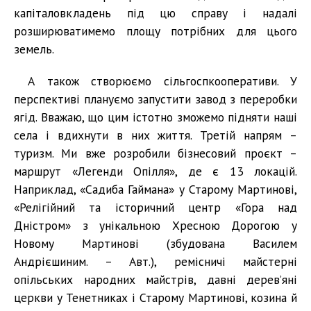
капіталовкладень під цю справу і надалі
розширюватимемо площу потрібних для цього
земель.
А також створюємо сільгоспкооперативи. У
перспективі плануємо запустити завод з переробки
ягід. Вважаю, що цим істотно зможемо підняти наші
села і вдихнути в них життя. Третій напрям –
туризм. Ми вже розробили бізнесовий проєкт –
маршрут «Легенди Опілля», де є 13 локацій.
Наприклад, «Садиба Гаймана» у Старому Мартинові,
«Релігійний та історичний центр «Гора над
Дністром» з унікальною Хресною Дорогою у
Новому Мартинові (збудована Василем
Андрієшиним. – Авт.), ремісничі майстерні
опільських народних майстрів, давні дерев’яні
церкви у Тенетниках і Старому Мартинові, козина й