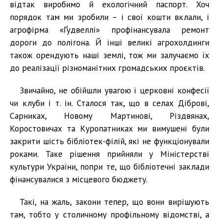
відтак виробимо й екологічний паспорт. Хоч
порядок там ми зробили – і свої кошти вклали, і
агрофірма «Ґудвеллі» профінансувала ремонт
дороги до полігона. Й інші великі агрохолдинги
також орендують наші землі, тож ми залучаємо їх
до реалізації різноманітних громадських проєктів.
Звичайно, не обійшли увагою і церковні конфесії
чи клуби і т. ін. Сталося так, що в селах Діброві,
Сарниках, Новому Мартинові, Різдвянах,
Коростовичах та Куропатниках ми вимушені були
закрити шість бібліотек-філій, які не функціонували
роками. Таке рішення прийняли у Міністерстві
культури України, попри те, що бібліотечні заклади
фінансувалися з місцевого бюджету.
Такі, на жаль, закони тепер, що вони вирішують
там, тобто у столичному профільному відомстві, а