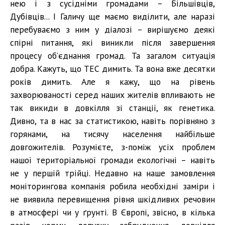
нею і з сусідніми громадами – Більшівців,
Дубівців... І Галичу ще маємо виділити, але наразі
перебуваємо з ним у діалозі – вирішуємо деякі
спірні питання, які виникли після завершення
процесу об’єднання громад. Та загалом ситуація
добра. Кажуть, що ТЕС димить. Та вона вже десятки
років димить. Але я кажу, що на рівень
захворюваності серед наших жителів впливають не
так викиди в довкілля зі станції, як генетика.
Дивно, та в нас за статистикою, навіть порівняно з
горянами, на тисячу населення найбільше
довгожителів. Розумієте, з-поміж усіх проблем
нашої територіальної громади екологічні – навіть
не у першій трійці. Недавно на наше замовлення
моніторингова компанія робила необхідні заміри і
не виявила перевищення рівня шкідливих речовин
в атмосфері чи у ґрунті. В Європі, звісно, в кілька