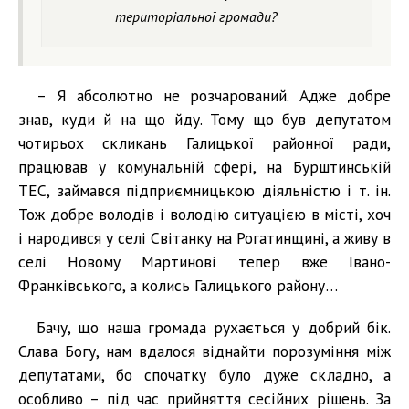
територіальної громади?
– Я абсолютно не розчарований. Адже добре
знав, куди й на що йду. Тому що був депутатом
чотирьох скликань Галицької районної ради,
працював у комунальній сфері, на Бурштинській
ТЕС, займався підприємницькою діяльністю і т. ін.
Тож добре володів і володію ситуацією в місті, хоч
і народився у селі Світанку на Рогатинщині, а живу в
селі Новому Мартинові тепер вже Івано-
Франківського, а колись Галицького району…
Бачу, що наша громада рухається у добрий бік.
Слава Богу, нам вдалося віднайти порозуміння між
депутатами, бо спочатку було дуже складно, а
особливо – під час прийняття сесійних рішень. За