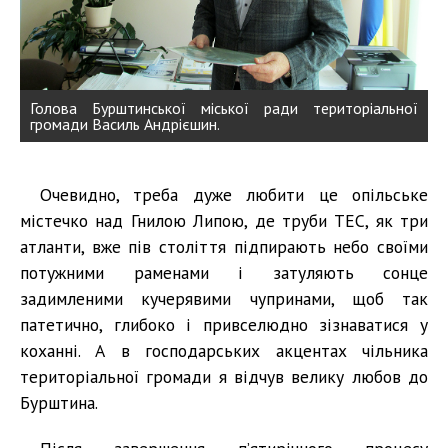
Голова Бурштинської міської ради територіальної
громади Василь Андрієшин.
Очевидно, треба дуже любити це опільське
містечко над Гнилою Липою, де труби ТЕС, як три
атланти, вже пів століття підпирають небо своїми
потужними раменами і затуляють сонце
задимленими кучерявими чупринами, щоб так
патетично, глибоко і привселюдно зізнаватися у
коханні. А в господарських акцентах чільника
територіальної громади я відчув велику любов до
Бурштина.