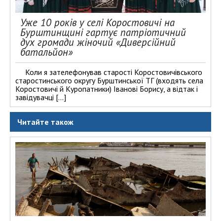
Уже 10 років у селі Коростовичі на
Бурштинщині гартує патріотичний
дух громади жіночий «Диверсійний
батальйон»
Коли я зателефонував старості Коростовичівського
старостинського округу Бурштинської ТГ (входять села
Коростовичі й Куропатники) Іванові Борису, а відтак і
завідувачці […]
Читайте також