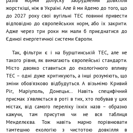
разів норми допуску забруднення довкілля
жорсткіші, ніж в Україні. Але й ми йдемо до того, що
до 2027 року свої вугільні ТЕС повинні привести
відповідно до європейських норм, або їх закрити.
Адже через три роки ми мали б приєднатися до
Єдиної енергетичної системи Європи.
Так, фільтри є і на Бурштинській ТЕС, але не
такого рівня, як вимагають європейські стандарти.
Місто двояко ставиться до екологічного впливу
ТЕС – одні дуже критикують, а інші розуміють, що
зміни обов’язково відбудуться. А візьмімо Кривий
Ріг, Маріуполь, Донецьк... Навіть специфічний
присмак з’являється в роті в тих, хто побував у цих
містах, від самого переліку їхніх назв – образно
кажучи, там присутня чи не вся таблиця
Менделєєва. Тож навіть марно порівнювати
тамтешню екологію з чистотою довкілля в