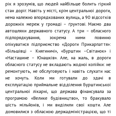
рік я зрозумів, що людей найбільше болить гіркий
стан доріг. Навіть у місті, крім центральної дороги,
нема належно впорядкованих вулиць, а 90 відсотків
дорожніх мереж у громаді – ґрунтові. Маємо два
автошляхи державного статусу. А три – обласного
підпорядкування, зокрема ними повинно
опікуватися підприємство «Дороги Прикарпаття»:
«Більшівці – Княгиничі», «Бурштин –Світанок» і
«Насташине – Юнашків». Але, на жаль, в дороги
обласного статусу не вкладають жодної копійки: не
ремонтують, не обслуговують і навіть слухати нас
не хочуть. Коли ми готували до здачі в
експлуатацію приймальне відділення Бурштинської
центральної лікарні, що держава фінансувала за
програмою «Велике будівництво», то бракувало
шість мільйонів, і ми виділили свої кошти. Але
домовилися з обласною держадміністрацією, що ті