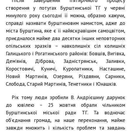
Після завершення п’ятирічного процесу
створення у потугах Бурштинської ТГ у червні
минулого року сьогодні її можна, образно кажучи,
справді називати бурштиновим намистом, адже до
міста Бурштина, яке є її найяскравішим самоцвітом,
приєдналося майже два десятки інших неповторних
опільських зразків – навколишніх сіл колишніх
Галицького і Рогатинського районів: Бовшів, Вигівка,
Дем’янів, Діброва, Задністрянськ, Заливки,
Коростовичі, Куничі, Куропатники, Насташине,
Новий Мартинів, Озеряни, Різдвяни, Сарники,
Слобода, Старий Мартинів, Тенетники і Юнашків.
Рік тому люди зробили В. Андрієшину дарунок
до ювілею – 25 жовтня обрали чільником
Бурштинської міської ради ТГ. Та водночас
об’єднання громад, на наше переконання, майже
завжди множить і кількість проблем та завдань