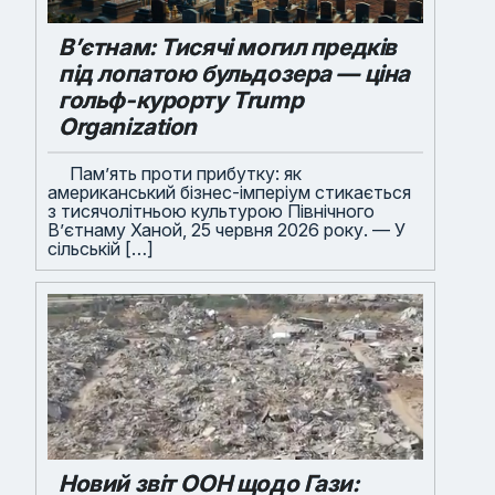
В’єтнам: Тисячі могил предків
під лопатою бульдозера — ціна
гольф-курорту Trump
Organization
Пам’ять проти прибутку: як
американський бізнес-імперіум стикається
з тисячолітньою культурою Північного
В’єтнаму Ханой, 25 червня 2026 року. — У
сільській […]
Новий звіт ООН щодо Гази: