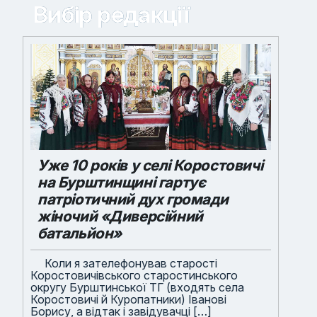
Вибір редакції
Уже 10 років у селі Коростовичі
на Бурштинщині гартує
патріотичний дух громади
жіночий «Диверсійний
батальйон»
Коли я зателефонував старості
Коростовичівського старостинського
округу Бурштинської ТГ (входять села
Коростовичі й Куропатники) Іванові
Борису, а відтак і завідувачці […]