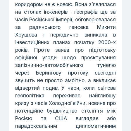
коридором не є новою. Вона з’являлася
на столах інженерів і географів ще за
часів Російської імперії, обговорювалася
за радянського генсека Микити
Хрущова і періодично виникала в
інвестиційних планах початку 2000-х
років. Проте заява про підготовку
офіційної угоди щодо проєктування
залізнично-автомобільного тунелю
через Берингову протоку сьогодні
звучить не просто амбітно, а викликає
відвертий подив. У часи, коли світова
геополітика переживає найглибшу
кризу з часів Холодної війни, новина про
потенційне будівництво століття між
Росією та США виглядає або
парадоксальним дипломатичним