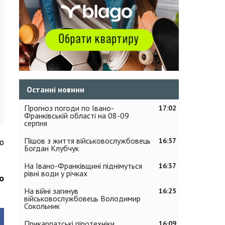
Останні новини
Прогноз погоди по Івано-
17:02
Франківській області на 08-09
серпня
Пішов з життя військовослужбовець
о
16:57
Богдан Клубчук
На Івано-Франківщині піднімуться
16:37
рівні води у річках
о
На війні загинув
16:25
військовослужбовець Володимир
Сокольник
Прикарпатські піротехніки
16:09