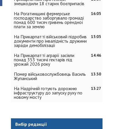
знешкодили 18 старих боєприпасів
На Рогатинщині фермерське
16:05
господарство заборгувало громаді
понад 600 тисяч гривень орендної
плати за землю
На Прикарпатті військовий підробив
15:05
документи про інвалідність дружини
заради демобілізації
На Прикарпатті аграрії засіяли
14:46
понад 353 тисячі гектарів під
урожай 2026 року
Помер військовослужбовець Василь
13:30
Жупанський
На Надрічній готують дорожню
13:27
інфраструктуру до запуску руху по
новому мосту
Вибір редакції