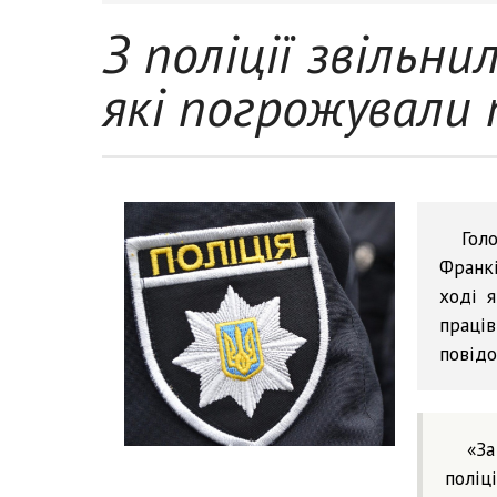
З поліції звільни
які погрожували 
Гол
Франкі
ході я
праців
повідо
«За
поліц