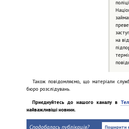
поліці
Націон
займа
превен
засту
на від
підпо
термін
повід
Також повідомляємо, що матеріали служ
бюро розслідувань.
Приєднуйтесь до нашого каналу в
Тел
найважливіші новини.
Сподобалась публікація?
Поширити 