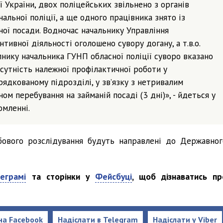
ї України, двох поліцейських звільнено з органів
альної поліції, а ще одного працівника знято із
ної посади. Водночас начальнику Управління
тивної діяльності оголошено сувору догану, а т.в.о.
пнику начальника ГУНП обласної поліції суворо вказано
сутність належної профілактичної роботи у
рядкованому підрозділі, у зв’язку з нетривалим
ом перебування на займаній посаді (3 дні)», - йдеться у
омленні.
бового розслідування будуть направлені до Державног
еграмі
та сторінки у
Фейсбуці
, щоб дізнаватись пр
на Facebook
Надіслати в Telegram
Надіслати у Viber