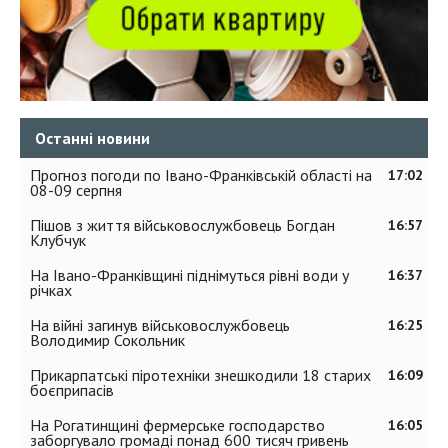
Останні новини
Прогноз погоди по Івано-Франківській області на
17:02
08-09 серпня
Пішов з життя військовослужбовець Богдан
16:57
Клубчук
На Івано-Франківщині піднімуться рівні води у
16:37
річках
На війні загинув військовослужбовець
16:25
Володимир Сокольник
Прикарпатські піротехніки знешкодили 18 старих
16:09
боєприпасів
На Рогатинщині фермерське господарство
16:05
заборгувало громаді понад 600 тисяч гривень