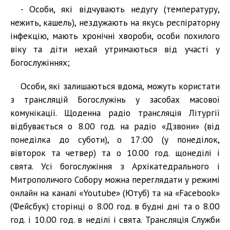
- Особи, які відчувають недугу (температуру,
нежить, кашель), нездужають на якусь респіраторну
інфекцію, мають хронічні хвороби, особи похилого
віку та діти нехай утримаються від участі у
Богослужіннях;
Особи, які залишаються вдома, можуть користати
з трансляцій Богослужінь у засобах масової
комунікації. Щоденна радіо трансляція Літургії
відбувається о 8.00 год. на радіо «Дзвони» (від
понеділка до суботи), о 17:00 (у понеділок,
вівторок та четвер) та о 10.00 год. щонеділі і
свята. Усі богослужіння з Архікатедрального і
Митрополичого Собору можна переглядати у режимі
онлайн на каналі «Youtube» (Ютуб) та на «Facebook»
(Фейсбук) сторінці о 8.00 год. в будні дні та о 8.00
год. і 10.00 год. в неділі і свята. Трансляція Служби