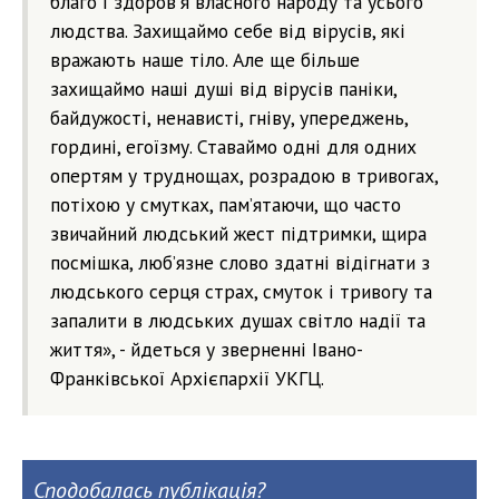
благо і здоров'я власного народу та усього
людства. Захищаймо себе від вірусів, які
вражають наше тіло. Але ще більше
захищаймо наші душі від вірусів паніки,
байдужості, ненависті, гніву, упереджень,
гордині, егоїзму. Ставаймо одні для одних
опертям у труднощах, розрадою в тривогах,
потіхою у смутках, пам’ятаючи, що часто
звичайний людський жест підтримки, щира
посмішка, люб’язне слово здатні відігнати з
людського серця страх, смуток і тривогу та
запалити в людських душах світло надії та
життя», - йдеться у зверненні Івано-
Франківської Архієпархії УКГЦ.
Сподобалась публікація?