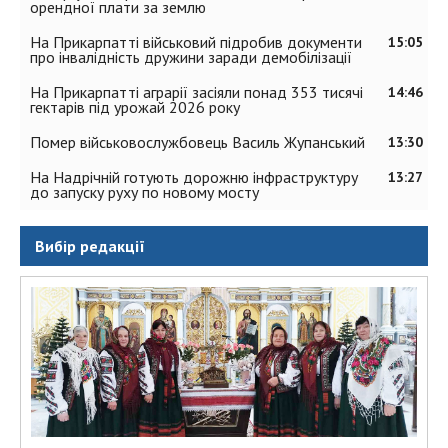
орендної плати за землю
На Прикарпатті військовий підробив документи
15:05
про інвалідність дружини заради демобілізації
На Прикарпатті аграрії засіяли понад 353 тисячі
14:46
гектарів під урожай 2026 року
Помер військовослужбовець Василь Жупанський
13:30
На Надрічній готують дорожню інфраструктуру
13:27
до запуску руху по новому мосту
Вибір редакції