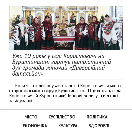
Уже 10 років у селі Коростовичі на
Бурштинщині гартує патріотичний
дух громади жіночий «Диверсійний
батальйон»
Коли я зателефонував старості Коростовичівського
старостинського округу Бурштинської ТГ (входять села
Коростовичі й Куропатники) Іванові Борису, а відтак і
завідувачці […]
МІСТО
СУСПІЛЬСТВО
ПОЛІТИКА
ЕКОНОМІКА
КУЛЬТУРА
ЗДОРОВ’Я