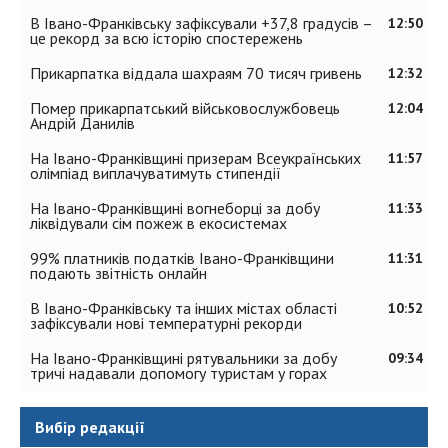
В Івано-Франківську зафіксували +37,8 градусів –
12:50
це рекорд за всю історію спостережень
Прикарпатка віддала шахраям 70 тисяч гривень
12:32
Помер прикарпатський військовослужбовець
12:04
Андрій Данилів
На Івано-Франківщині призерам Всеукраїнських
11:57
олімпіад виплачуватимуть стипендії
На Івано-Франківщині вогнеборці за добу
11:33
ліквідували сім пожеж в екосистемах
99% платників податків Івано-Франківщини
11:31
подають звітність онлайн
В Івано-Франківську та інших містах області
10:52
зафіксували нові температурні рекорди
На Івано-Франківщині рятувальники за добу
09:34
тричі надавали допомогу туристам у горах
Вибір редакції