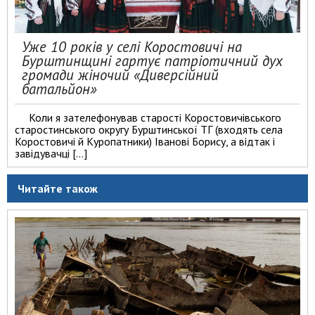
Уже 10 років у селі Коростовичі на
Бурштинщині гартує патріотичний дух
громади жіночий «Диверсійний
батальйон»
Коли я зателефонував старості Коростовичівського
старостинського округу Бурштинської ТГ (входять села
Коростовичі й Куропатники) Іванові Борису, а відтак і
завідувачці […]
Читайте також