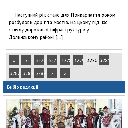
Наступний рік стане для Прикарпаття роком
розбудови доріг та мостів. На цьому під час
огляду дорожньої інфраструктури у
Долинському районі […]
«
‹
3276
3277
3278
3279
3280
3281
3282
3283
3284
›
»
Вибір редакції