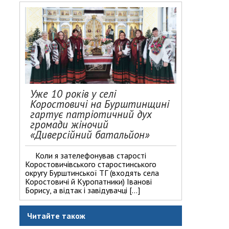
Уже 10 років у селі
Коростовичі на Бурштинщині
гартує патріотичний дух
громади жіночий
«Диверсійний батальйон»
Коли я зателефонував старості
Коростовичівського старостинського
округу Бурштинської ТГ (входять села
Коростовичі й Куропатники) Іванові
Борису, а відтак і завідувачці […]
Читайте також