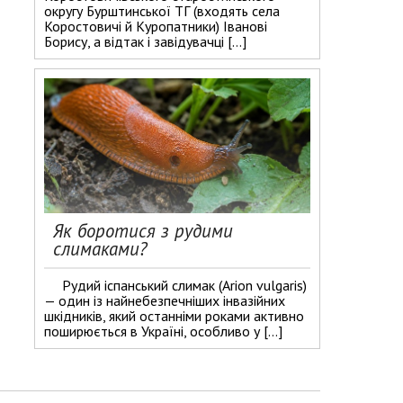
округу Бурштинської ТГ (входять села
Коростовичі й Куропатники) Іванові
Борису, а відтак і завідувачці […]
Як боротися з рудими
слимаками?
Рудий іспанський слимак (Arion vulgaris)
— один із найнебезпечніших інвазійних
шкідників, який останніми роками активно
поширюється в Україні, особливо у […]