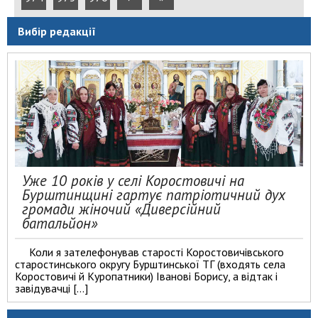
Вибір редакції
Уже 10 років у селі Коростовичі на
Бурштинщині гартує патріотичний дух
громади жіночий «Диверсійний
батальйон»
Коли я зателефонував старості Коростовичівського
старостинського округу Бурштинської ТГ (входять села
Коростовичі й Куропатники) Іванові Борису, а відтак і
завідувачці […]