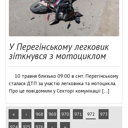
У Перегінському легковик
зіткнувся з мотоциклом
10 травня близько 09:00 в смт. Перегінському
сталася ДТП за участю легковика та мотоцикла.
Про це повідомили у Секторі комунікації […]
«
‹
968
969
970
971
972
973
974
975
976
›
»