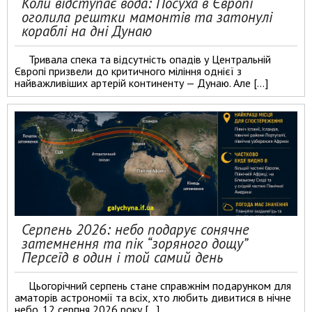
Коли відступає вода: Посуха в Європі
оголила рештки мамонтів та затонулі
кораблі на дні Дунаю
Тривала спека та відсутність опадів у Центральній
Європі призвели до критичного міління однієї з
найважливіших артерій континенту — Дунаю. Але […]
Серпень 2026: небо подарує сонячне
затемнення та пік “зоряного дощу”
Персеїд в один і той самий день
Цьогорічний серпень стане справжнім подарунком для
аматорів астрономії та всіх, хто любить дивитися в нічне
небо. 12 серпня 2026 року […]