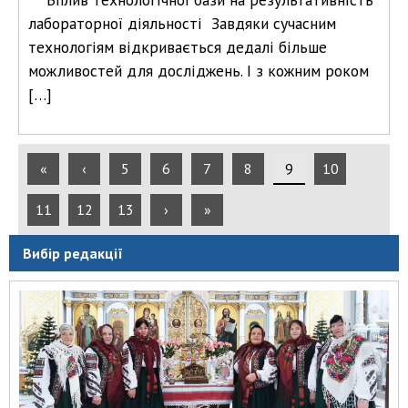
лабораторної діяльності Завдяки сучасним
технологіям відкривається дедалі більше
можливостей для досліджень. І з кожним роком
[…]
«
‹
5
6
7
8
9
10
11
12
13
›
»
Вибір редакції