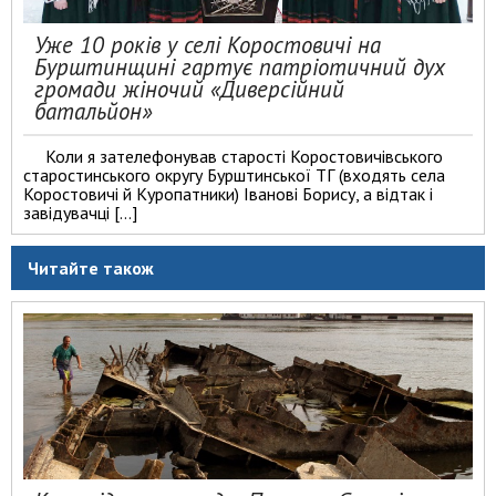
Уже 10 років у селі Коростовичі на
Бурштинщині гартує патріотичний дух
громади жіночий «Диверсійний
батальйон»
Коли я зателефонував старості Коростовичівського
старостинського округу Бурштинської ТГ (входять села
Коростовичі й Куропатники) Іванові Борису, а відтак і
завідувачці […]
Читайте також