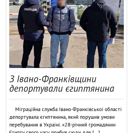
З Івано-Франківщини
депортували єгиптянина
Міграційна служба Івано-Франківської області
депортувала єгиптянина, який порушив умови
перебування в Україні. «28-річний громадянин
Єгипту свого часу прибув сюди для […]