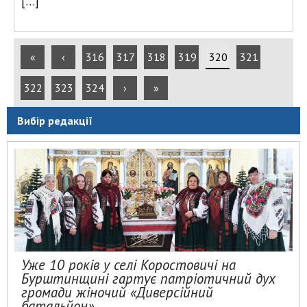
[…]
«
‹
316
317
318
319
320
321
322
323
324
›
»
Вибір редакції
Уже 10 років у селі Коростовичі на
Бурштинщині гартує патріотичний дух
громади жіночий «Диверсійний
батальйон»