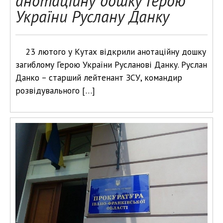
анотаційну дошку Герою
України Руслану Данку
23 лютого у Кутах відкрили анотаційну дошку
загиблому Герою України Русланові Данку. Руслан
Данко – старший лейтенант ЗСУ, командир
розвідувального […]