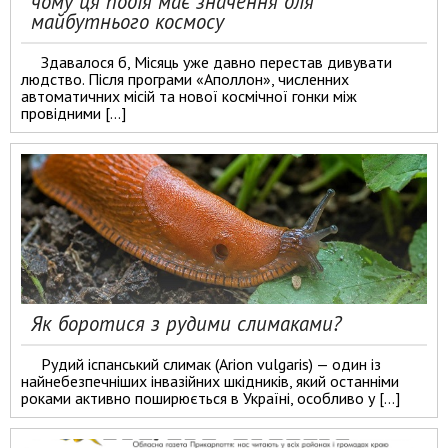
чому ця подія має значення для
майбутнього космосу
Здавалося б, Місяць уже давно перестав дивувати
людство. Після програми «Аполлон», численних
автоматичних місій та нової космічної гонки між
провідними […]
Як боротися з рудими слимаками?
Рудий іспанський слимак (Arion vulgaris) — один із
найнебезпечніших інвазійних шкідників, який останніми
роками активно поширюється в Україні, особливо у […]