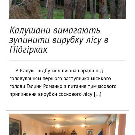
Калушани вимагають
зупинити вирубку лісу в
Підгірках
У Калуші відбулась виїзна нарада під
головуванням першого заступника міського
голови Галини Романко з питання тимчасового
припинення вирубки соснового лісу […]