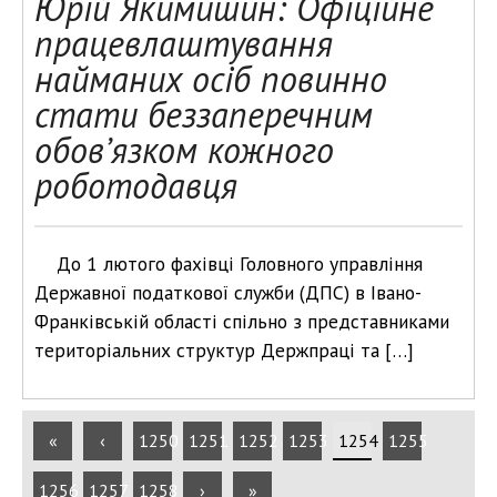
Юрій Якимишин: Офіційне
працевлаштування
найманих осіб повинно
стати беззаперечним
обов’язком кожного
роботодавця
До 1 лютого фахівці Головного управління
Державної податкової служби (ДПС) в Івано-
Франківській області спільно з представниками
територіальних структур Держпраці та […]
«
‹
1250
1251
1252
1253
1254
1255
1256
1257
1258
›
»