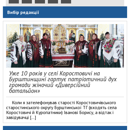
Вибір редакції
Уже 10 років у селі Коростовичі на
Бурштинщині гартує патріотичний дух
громади жіночий «Диверсійний
батальйон»
Коли я зателефонував старості Коростовичівського
старостинського округу Бурштинської ТГ (входять села
Коростовичі й Куропатники) Іванові Борису, а відтак і
завідувачці […]