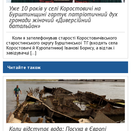
Уже 10 років у селі Коростовичі на
Бурштинщині гартує патріотичний дух
громади жіночий «Диверсійний
батальйон»
Коли я зателефонував старості Коростовичівського
старостинського округу Бурштинської ТГ (входять села
Коростовичі й Куропатники) Іванові Борису, а відтак і
завідувачці […]
Читайте також
Коли відступає вода: Посуха в Європі