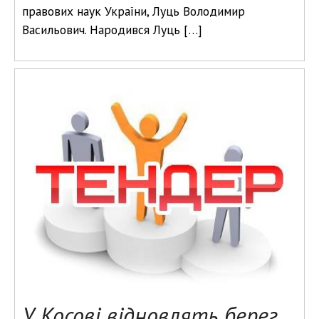
правових наук України, Луць Володимир
Васильович. Народився Луць […]
У Косові відновлять берег