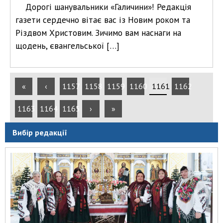
Дорогі шанувальники «Галичини»! Редакція
газети сердечно вітає вас із Новим роком та
Різдвом Христовим. Зичимо вам наснаги на
щодень, євангельської […]
«
‹
1157
1158
1159
1160
1161
1162
1163
1164
1165
›
»
Вибір редакції