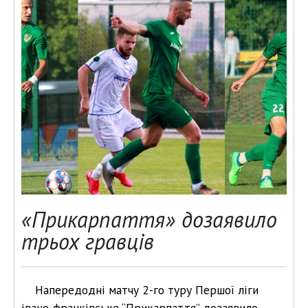
«Прикарпаття» дозаявило
трьох гравців
Напередодні матчу 2-го туру Першої ліги
івано-франківське “Прикарпаття” дозаявило