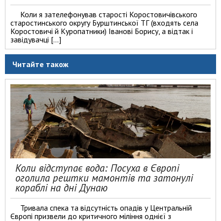
Коли я зателефонував старості Коростовичівського
старостинського округу Бурштинської ТГ (входять села
Коростовичі й Куропатники) Іванові Борису, а відтак і
завідувачці […]
Читайте також
Коли відступає вода: Посуха в Європі
оголила рештки мамонтів та затонулі
кораблі на дні Дунаю
Тривала спека та відсутність опадів у Центральній
Європі призвели до критичного міління однієї з