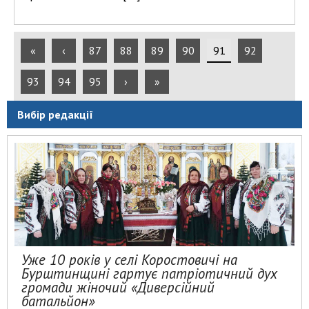
«
‹
87
88
89
90
91
92
93
94
95
›
»
Вибір редакції
Уже 10 років у селі Коростовичі на
Бурштинщині гартує патріотичний дух
громади жіночий «Диверсійний
батальйон»