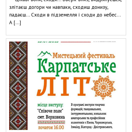
злітаєш догори чи навпаки, сходиш донизу,
падаєш… Сходи в підземелля і сходи до небес…
А […]