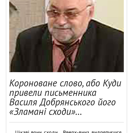
Короноване слово, або Куди
привели письменника
Василя Добрянського його
«Зламані сходи»…
Цікаві вони, сходи… Вверх-вниз, видряпуєшся,