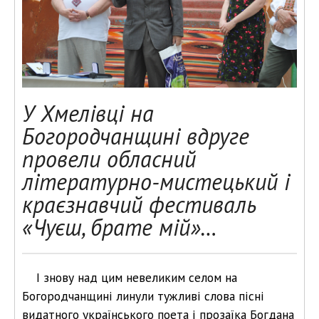
У Хмелівці на
Богородчанщині вдруге
провели обласний
літературно-мистецький і
краєзнавчий фестиваль
«Чуєш, брате мій»…
І знову над цим невеликим селом на
Богородчанщині линули тужливі слова пісні
видатного українського поета і прозаїка Богдана