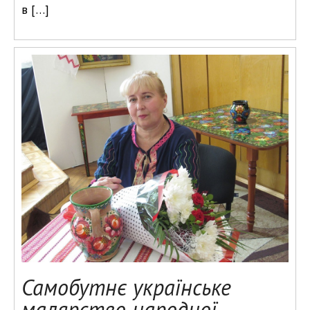
в […]
Самобутнє українське
малярство народної