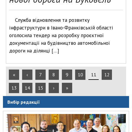
Служба відновлення та розвитку
інфраструктури в Івано-Франківській області
оголосила тендер на розробку проєктної
документації на будівництво автомобільної
дороги на ділянці […]
«
‹
7
8
9
10
11
12
13
14
15
›
»
Вибір редакції