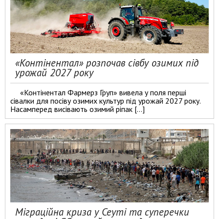
«Контінентал» розпочав сівбу озимих під
урожай 2027 року
«Контінентал Фармерз Груп» вивела у поля перші
сівалки для посіву озимих культур під урожай 2027 року.
Насамперед висівають озимий ріпак […]
Міграційна криза у Сеуті та суперечки