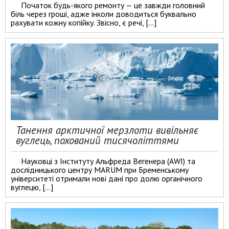
Початок будь-якого ремонту — це завжди головний
біль через гроші, адже інколи доводиться буквально
рахувати кожну копійку. Звісно, є речі, […]
Танення арктичної мерзлоти вивільняє
вуглець, похований тисячоліттями
Науковці з Інституту Альфреда Вегенера (AWI) та
дослідницького центру MARUM при Бременському
університеті отримали нові дані про долю органічного
вуглецю, […]