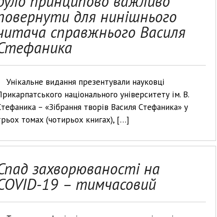
було принципово важливо
повернути для нинішнього
читача справжнього Василя
Стефаника
Унікальне видання презентували науковці
Прикарпатського національного університету ім. В.
Стефаника – «Зібрання творів Василя Стефаника» у
трьох томах (чотирьох книгах), […]
Спад захворюваності на
COVID-19 – тимчасовий