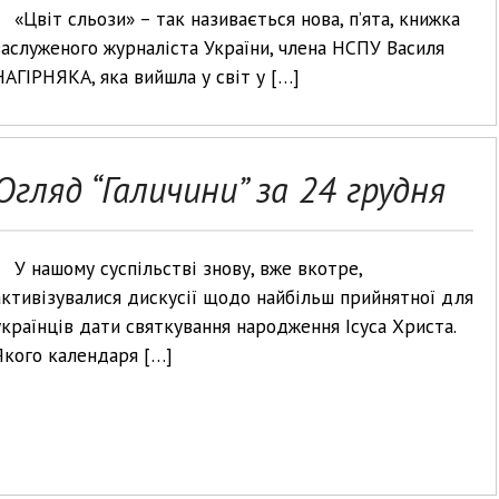
«Цвіт сльози» – так називається нова, п’ята, книжка
заслуженого журналіста України, члена НСПУ Василя
НАГІРНЯКА, яка вийшла у світ у […]
Огляд “Галичини” за 24 грудня
У нашому суспільстві знову, вже вкотре,
активізувалися дискусії щодо найбільш прийнятної для
українців дати святкування народження Ісуса Христа.
Якого календаря […]