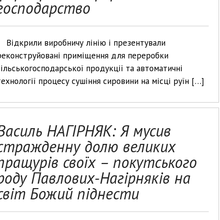
господарство
Відкрили виробничу лінію і презентували
реконструйовані приміщення для переробки
сільськогосподарської продукції та автоматичні
технології процесу сушіння сировини на місці руїн […]
Василь НАГІРНЯК: Я мусив
стражденну долю великих
пращурів своїх – покутського
роду Павлових-Нагірняків на
світ Божий піднести