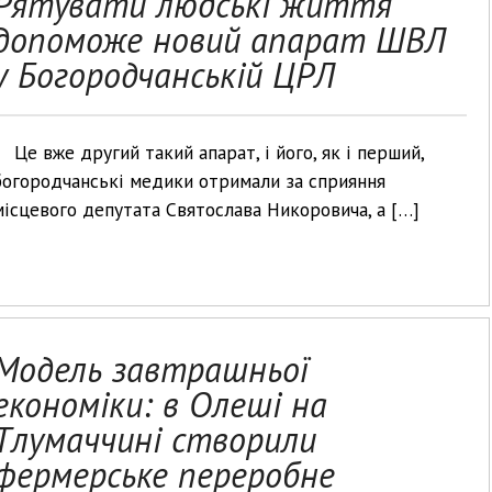
Рятувати людські життя
допоможе новий апарат ШВЛ
у Богородчанській ЦРЛ
Це вже другий такий апарат, і його, як і перший,
богородчанські медики отримали за сприяння
місцевого депутата Святослава Никоровича, а […]
Модель завтрашньої
економіки: в Олеші на
Тлумаччині створили
фермерське переробне