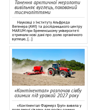
Танення арктичної мерзлоти
вивільняє вуглець, похований
тисячоліттями
Науковці з Інституту Альфреда
Вегенера (AWI) та дослідницького центру
MARUM при Бременському університеті
отримали нові дані про долю органічного
вуглецю, […]
«Контінентал» розпочав сівбу
озимих під урожай 2027 року
«Контінентал Фармерз Груп» вивела у
поля перші сівалки для посіву озимих