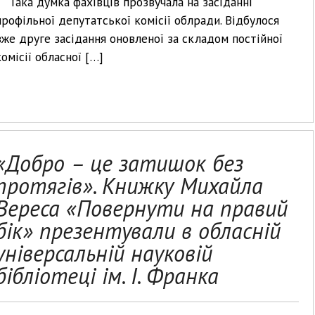
Така думка фахівців прозвучала на засіданні
профільної депутатської комісії облради. Відбулося
вже друге засідання оновленої за складом постійної
комісії обласної […]
«Добро – це затишок без
протягів». Книжку Михайла
Вереса «Повернути на правий
бік» презентували в обласній
універсальній науковій
бібліотеці ім. І. Франка