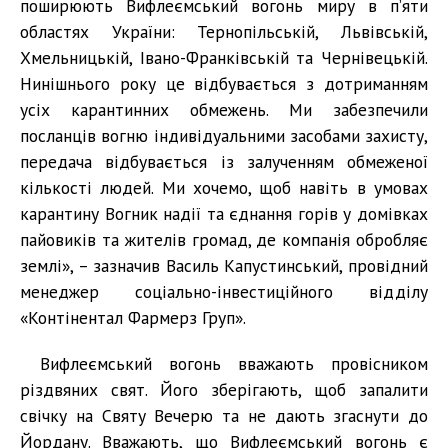
поширюють Вифлеємський вогонь миру в п’яти
областях України: Тернопільській, Львівській,
Хмельницькій, Івано-Франківській та Чернівецькій.
Нинішнього року це відбувається з дотриманням
усіх карантинних обмежень. Ми забезпечили
посланців вогню індивідуальними засобами захисту,
передача відбувається із залученням обмеженої
кількості людей. Ми хочемо, щоб навіть в умовах
карантину Вогник надії та єднання горів у домівках
пайовиків та жителів громад, де компанія обробляє
землі», – зазначив Василь Капустинський, провідний
менеджер соціально-інвестиційного відділу
«Контінентал Фармерз Груп».
Вифлеємський вогонь вважають провісником
різдвяних свят. Його зберігають, щоб запалити
свічку на Святу Вечерю та не дають згаснути до
Йордану. Вважають, що Вифлеємський вогонь є