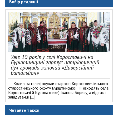
Вибір редакції
Уже 10 років у селі Коростовичі на
Бурштинщині гартує патріотичний
дух громади жіночий «Диверсійний
батальйон»
Коли я зателефонував старості Коростовичівського
старостинського округу Бурштинської ТГ (входять села
Коростовичі й Куропатники) Іванові Борису, а відтак і
завідувачці […]
Читайте також