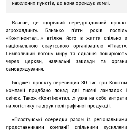
населених пунктів, де вона орендує землі.
Власне, це щорічний передріздвяний проєкт
агрохолдингу. Близько п’яти років поспіль
«Контінентал…» втілює його в життя спільно з
національною скаутською організацією «Пласт».
Символічний вогонь миру та єднання поширюють
через церкви, навчальні заклади та органи
самоврядування.
Бюджет проєкту перевищив 80 тис. грн. Коштом
компанії придбано понад дві тисячі лампадок і
свічок. Також «Контінентал…» узяв на себе витрати
на логістику та друк поліграфічної продукції.
«Пластунські осередки разом із регіональними
представниками компанії спільними зусиллями