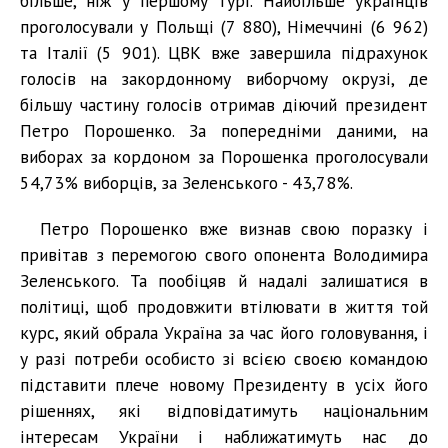
більше, ніж у першому турі. Найбільше українців
проголосували у Польщі (7 880), Німеччині (6 962)
та Італії (5 901). ЦВК вже завершила підрахунок
голосів на закордонному виборчому окрузі, де
більшу частину голосів отримав діючий президент
Петро Порошенко. За попередніми даними, на
виборах за кордоном за Порошенка проголосували
54,73% виборців, за Зеленського - 43,78%.
Петро Порошенко вже визнав свою поразку і
привітав з перемогою свого опонента Володимира
Зеленського. Та пообіцяв й надалі залишатися в
політиці, щоб продовжити втілювати в життя той
курс, який обрала Україна за час його головування, і
у разі потреби особисто зі всією своєю командою
підставити плече новому Президенту в усіх його
рішеннях, які відповідатимуть національним
інтересам України і наближатимуть нас до