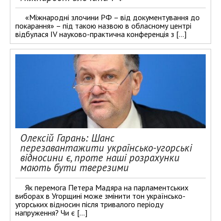
«Міжнародні злочини РФ – від документування до
покарання» – під такою назвою в обласному центрі
відбулася IV науково-практична конференція з […]
Олексій Гарань: Шанс
перезавантажити українсько-угорські
відносини є, проте наші розрахунки
мають бути тверезими
Як перемога Петера Мадяра на парламентських
виборах в Угорщині може змінити тон українсько-
угорських відносин після тривалого періоду
напруження? Чи є […]