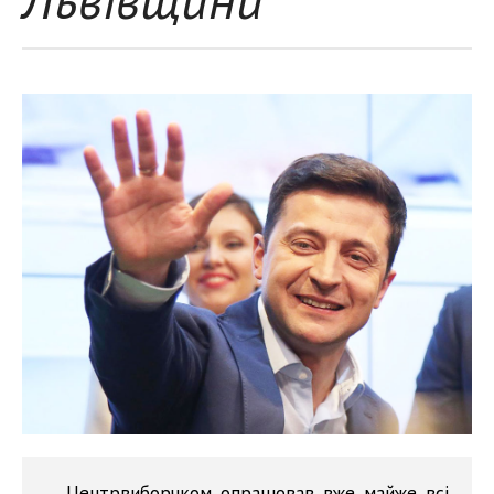
Центрвиборчком опрацював вже майже всі