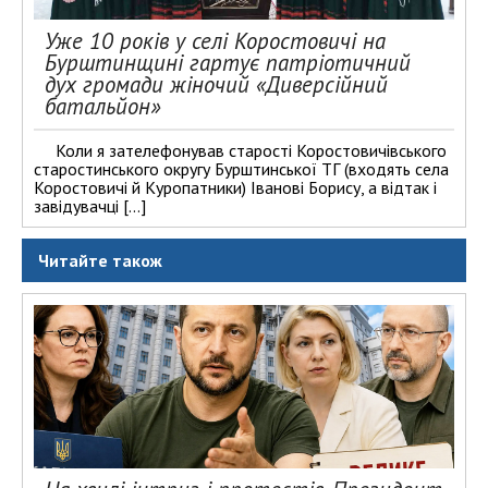
Уже 10 років у селі Коростовичі на
Бурштинщині гартує патріотичний
дух громади жіночий «Диверсійний
батальйон»
Коли я зателефонував старості Коростовичівського
старостинського округу Бурштинської ТГ (входять села
Коростовичі й Куропатники) Іванові Борису, а відтак і
завідувачці […]
Читайте також