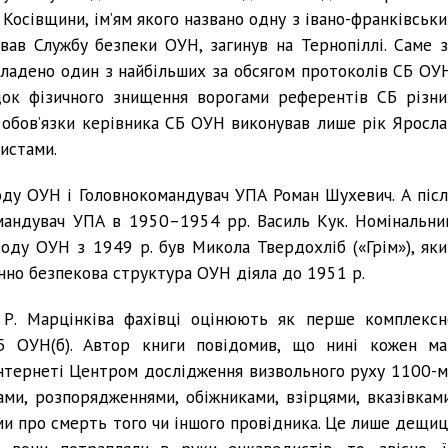
Косівщини, ім’ям якого названо одну з івано-франківськи
ав Службу безпеки ОУН, загинув на Тернопіллі. Саме з
кладено один з найбільших за обсягом протоколів СБ ОУН
док фізичного знищення ворогами референтів СБ різни
а обов’язки керівника СБ ОУН виконував лише рік Яросла
дистами.
ду ОУН і Головнокомандувач УПА Роман Шухевич. А післ
омандувач УПА в 1950–1954 рр. Василь Кук. Номінальни
оду ОУН з 1949 р. був Микола Твердохліб («Грім»), яки
інно безпекова структура ОУН діяла до 1951 р.
 Р. Марцінківа фахівці оцінюють як перше комплексн
Б ОУН(б). Автор книги повідомив, що нині кожен ма
нтернеті Центром дослідження визвольного руху 1100-м
ми, розпорядженнями, обіжниками, взірцями, вказівками
ми про смерть того чи іншого провідника. Це лише дещиц