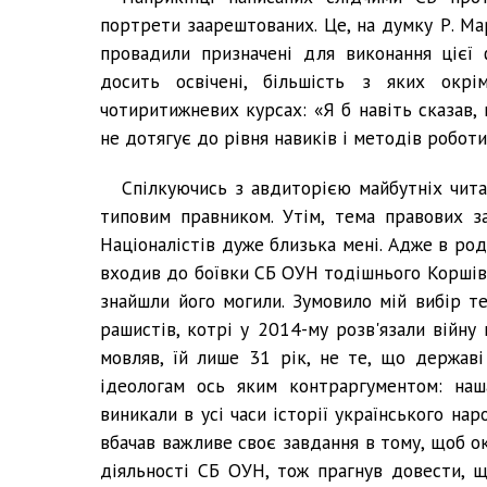
портрети заарештованих. Це, на думку Р. Мар
провадили призначені для виконання цієї
досить освічені, більшість з яких окр
чотиритижневих курсах: «Я б навіть сказав,
не дотягує до рівня навиків і методів робот
Спілкуючись з авдиторією майбутніх читач
типовим правником. Утім, тема правових за
Націоналістів дуже близька мені. Адже в род
входив до боївки СБ ОУН тодішнього Коршівсь
знайшли його могили. Зумовило мій вибір 
рашистів, котрі у 2014-му розв'язали війну
мовляв, їй лише 31 рік, не те, що державі
ідеологам ось яким контраргументом: на
виникали в усі часи історії українського на
вбачав важливе своє завдання в тому, щоб о
діяльності СБ ОУН, тож прагнув довести, 