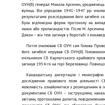
ОУН(б) генерал Микола Арсенич, уродженець 
вулиць. Він упродовж 1941–1947 рр. очолюв
результатами розслідування його загибелі с
Була відповідна форма протоколу на випа
ланок або пропагандистів. Після М. Арсенич
Дякон – він теж загинув у боротьбі з енкаве
Потім очолював СБ ОУН сам Голова Прово
його загибелі керував СБ ОУН(б) Головнок
очільником СБ Карпатського крайового пров
загинув 1954-го на горі Березовачці. Повноц
Кандидатську дисертацію і монографію
дослідження правового поля діяльності С
можливість ознайомитися з розміщеними в і
документами СБ ОУН – інструкціями, наказа
звітами, протоколами допитів, повідомлення