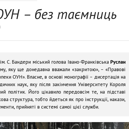
ОУН – без таємниць
)
ім. С. Бандери міський голова Івано-Франківська
Руслан
му, яку ще донедавна вважали «закритою», – «Правові
пеки ОУН». Власне, в основі монографії – дисертація на
ичних наук, яку після закінчення Університету Короля
ий політик. Його цікавило передовсім те, на підставі
ва структура, тобто йдеться як про інструкції, накази,
енти, прийняті в системі самої цієї служби.