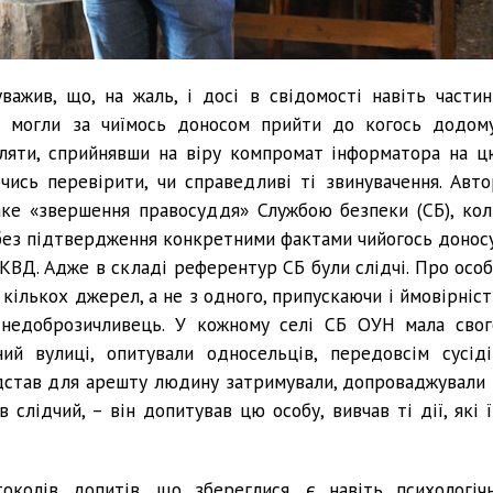
ажив, що, на жаль, і досі в свідомості навіть частин
рі могли за чиїмось доносом прийти до когось додому
ріляти, сприйнявши на віру компромат інформатора на ц
чись перевірити, чи справедливі ті звинувачення. Авто
ке «звершення правосуддя» Службою безпеки (СБ), кол
без підтвердження конкретними фактами чийогось доносу
НКВД. Адже в складі референтур СБ були слідчі. Про особ
кількох джерел, а не з одного, припускаючи і ймовірніст
 недоброзичливець. У кожному селі СБ ОУН мала свог
ий вулиці, опитували односельців, передовсім сусіді
ідстав для арешту людину затримували, допроваджували 
 слідчий, – він допитував цю особу, вивчав ті дії, які ї
околів допитів, що збереглися, є навіть психологічн