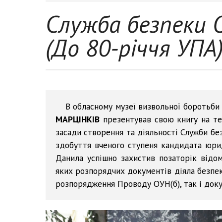
Служба безпеки 
(До 80-річчя УПА
В обласному музеї визвольної боротьби 
МАРЦІНКІВ
презентував свою книгу на те
засади створення та діяльності Служби без
здобуття вченого ступеня кандидата юрид
Данила успішно захистив позаторік відом
яких розпорядчих документів діяла безпеко
розпорядження Проводу ОУН(б), так і докум