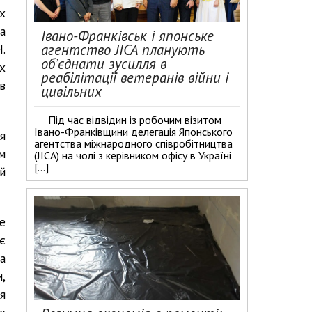
х
а
Івано-Франківськ і японське
агентство JICA планують
.
об’єднати зусилля в
х
реабілітації ветеранів війни і
в
цивільних
Під час відвідин із робочим візитом
Івано-Франківщини делегація Японського
я
агентства міжнародного співробітництва
м
(JICA) на чолі з керівником офісу в Україні
[…]
й
е
є
а
,
я