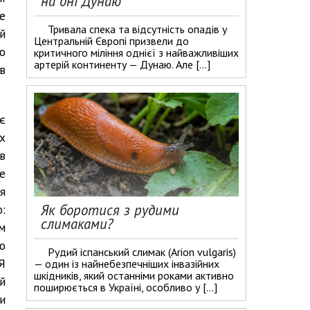
на дні Дунаю
е
Тривала спека та відсутність опадів у
й
Центральній Європі призвели до
о
критичного міління однієї з найважливіших
артерій континенту — Дунаю. Але […]
в
є
х
в
е
я
Як боротися з рудими
:
слимаками?
м
о
Рудий іспанський слимак (Arion vulgaris)
Я
— один із найнебезпечніших інвазійних
шкідників, який останніми роками активно
й
поширюється в Україні, особливо у […]
и