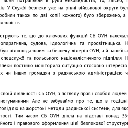
 вони потрапляли в руки енкаведистів, то, звісно, ї
ів. У Службі безпеки уже на рівні військової округи бул
(робили також по дві копії кожного) було збережено, а 
яльність.
люструють те, що до ключових функцій СБ ОУН належал
-оперативна, судова, ідеологічна та просвітницька. Н
був відповідальним за безпеку лідерів ОУН, а й запобіга
спецслужб та польського націоналістичного підпілля. Н
пеки постійно моніторила ситуацію стосовно інтересів 
тих чи інших громадян з радянською адміністрацією ч
у своїй діяльності СБ ОУН, з погляду прав і свобод людей
 негуманними. Але не забуваймо про те, що в тодішні
повіддю на жорстокі методи радянської системи, для яко
ртості. Тим часом СБ ОУН діяла на підставі понад 35
йного і правового оформлення цієї безпекової структури