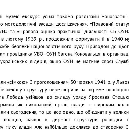
лі музею екскурс усіма трьома розділами монографії 
ко-методологічні засади дослідження», «Правовий статус
УН» та «Правова оцінка практичної діяльності СБ ОУН»
 в лютому 1939 р., продовжили формувати її в 1940-му
жби безпеки націоналістичного руху. Приводом до цьог
им провідника УВО–ОУН Євгена Коновальця: в організаці
 українських лідерів, якщо ОУН не матиме своєї Служб
ли «сімкою». З проголошенням 30 червня 1941 р. у Львов
безпекову структуру перетворили на окреме повноцінн
ола Лебедь увійшов до складу уряду Ярослава Стецька
формили як виконавчий орган влади з широким коло
ями сьогодення, то це все одно, що об’єднати у велики
, поліцію, наявні в державі структури розвідки т
у гілку влади. Але найбільше доклався до створення С