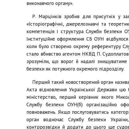
виконавчого органу».
Р. Марцінків зробив для присутніх у за
«Історіографічні, джерелознавчі та теорети
компетенція і структура Служби безпеки О
Інституційне оформлення СБ ОУН відбулося
коли було створено окрему референтуру Слу
стало вбивство агентом НКВД П. Судоплатов
зрозуміли, що ворог й надалі знищуватиме
безпеки як потужного окремого підрозділу.
Перший такий новостворений орган назива
Акта відновлення Української Держави цю 
міністерство, перший керівник якого Мик
Службу безпеки ОУН(б) організаційно о
повноважень. Якщо послуговуватись категорі
орган водночас Службу безпеки України
контррозвідки й додати до цього ще судов