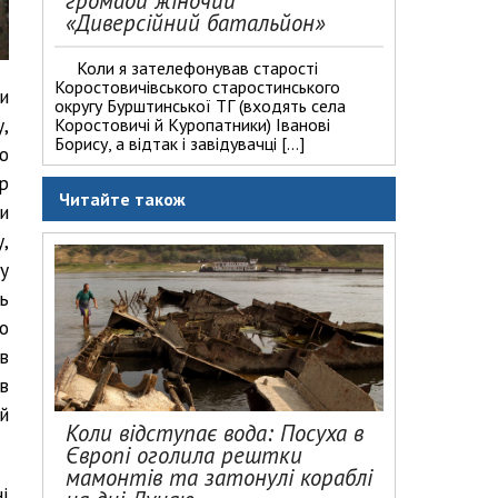
громади жіночий
«Диверсійний батальйон»
Коли я зателефонував старості
Коростовичівського старостинського
и
округу Бурштинської ТГ (входять села
,
Коростовичі й Куропатники) Іванові
Борису, а відтак і завідувачці […]
ю
р
Читайте також
и
,
у
ь
о
в
в
й
Коли відступає вода: Посуха в
Європі оголила рештки
мамонтів та затонулі кораблі
і