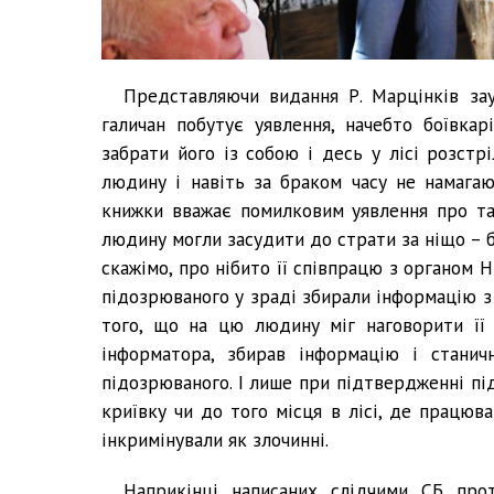
Представляючи видання Р. Марцінків заув
галичан побутує уявлення, начебто боївка
забрати його із собою і десь у лісі розст
людину і навіть за браком часу не намагаю
книжки вважає помилковим уявлення про та
людину могли засудити до страти за ніщо – 
скажімо, про нібито її співпрацю з органом 
підозрюваного у зраді збирали інформацію з 
того, що на цю людину міг наговорити її
інформатора, збирав інформацію і станичн
підозрюваного. І лише при підтвердженні п
криївку чи до того місця в лісі, де працював
інкримінували як злочинні.
Наприкінці написаних слідчими СБ прот