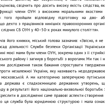
цінківа, свідчить про досить високу якість слідства, як
 функції члени ОУН з високими моральними якостями 
ім того пройшли відповідну підготовку на дво- аб
 що дехто з працівників нинішніх правоохоронних органі
и слідчих СБ ОУН у 40–50-х роках минулого століття».
ів його книжки, міський голова зазначив: «Звісно, я не 
сад діяльності Служби безпеки Організації Українськи
ині моєї мами були члени ОУН, зокрема один з її стрийкі
кого району і загинув у боротьбі з ворогами. Ми так і н
теми дослідження також бажання спростувати твердженн
 проти незалежної України, яку називають недодержавою
 московській. А ми категорично заперечуємо путінськи
ша держава є спадкоємницею державних утворень, щ
роду в результаті його національно-визвольної боротьби. 
креслити в дослідженні саме правові аспекти створення 
що ця служба була юридичною структурою і мала ознак