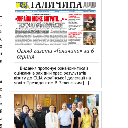
–
,
.
,
о
Огляд газети «Галичина» за 6
ї
серпня
и
Видання пропонує ознайомитися з
оцінками в західній пресі результатів
візиту до США української делегації на
і
чолі з Президентом В. Зеленським […]
е
.
м
й
а
Б