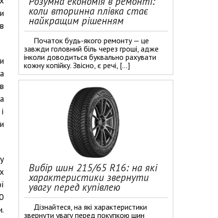
Розумна економія в ремонті:
х
коли вторинна плівка стає
и
найкращим рішенням
в
Початок будь-якого ремонту — це
завжди головний біль через гроші, адже
інколи доводиться буквально рахувати
и
кожну копійку. Звісно, є речі, […]
а
в
а
і
и
 у
Вибір шин 215/65 R16: на які
х
характеристики звернути
ї
увагу перед купівлею
0
Дізнайтеся, на які характеристики
.
звернути увагу перед покупкою шин