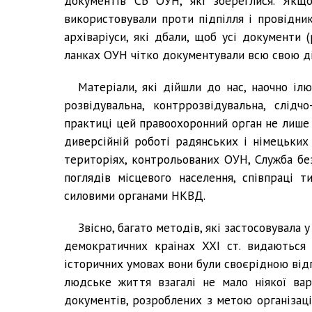
документів СБ ОУН, які збереглися. Якщо
використовували проти підпілля і провідник
архіваріуси, які дбали, щоб усі документи 
ланках ОУН чітко документували всю свою ді
Матеріали, які дійшли до нас, наочно і
розвідувальна, контррозвідувальна, слідчо
практиці цей правоохоронний орган не лише 
диверсійній роботі радянських і німецьких 
територіях, контрольованих ОУН, Служба без
поглядів місцевого населення, співпраці 
силовими органами НКВД.
Звісно, багато методів, які застосовувала 
демократичних країнах XXI ст. видаються
історичних умовах вони були своєрідною від
людське життя взагалі не мало ніякої ва
документів, розроблених з метою організаці