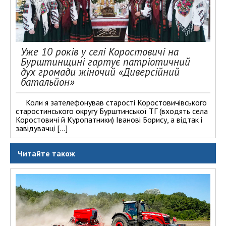
Уже 10 років у селі Коростовичі на
Бурштинщині гартує патріотичний
дух громади жіночий «Диверсійний
батальйон»
Коли я зателефонував старості Коростовичівського
старостинського округу Бурштинської ТГ (входять села
Коростовичі й Куропатники) Іванові Борису, а відтак і
завідувачці […]
Читайте також