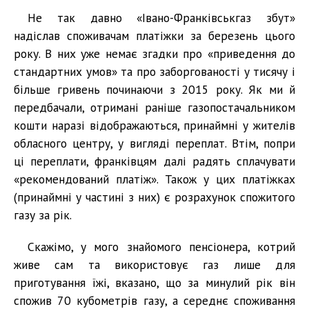
Не так давно «Івано-Франківськгаз збут»
надіслав споживачам платіжки за березень цього
року. В них уже немає згадки про «приведення до
стандартних умов» та про заборгованості у тисячу і
більше гривень починаючи з 2015 року. Як ми й
передбачали, отримані раніше газопостачальником
кошти наразі відображаються, принаймні у жителів
обласного центру, у вигляді переплат. Втім, попри
ці переплати, франківцям далі радять сплачувати
«рекомендований платіж». Також у цих платіжках
(принаймні у частині з них) є розрахунок спожитого
газу за рік.
Скажімо, у мого знайомого пенсіонера, котрий
живе сам та використовує газ лише для
приготування їжі, вказано, що за минулий рік він
спожив 70 кубометрів газу, а середнє споживання