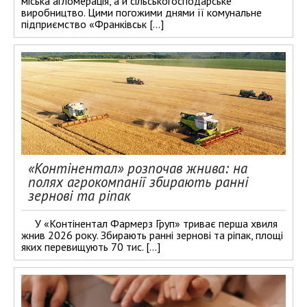
міська агломерація, а й сільськогосподарське
виробництво. Цими погожими днями її комунальне
підприємство «Франківськ […]
«Контінентал» розпочав жнива: на
полях агрокомпанії збирають ранні
зернові та ріпак
У «Контінентал Фармерз Груп» триває перша хвиля
жнив 2026 року. Збирають ранні зернові та ріпак, площі
яких перевищують 70 тис. […]