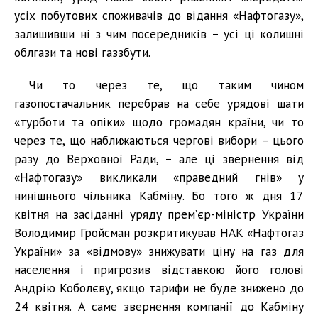
усіх побутових споживачів до відання «Нафтогазу»,
залишивши ні з чим посередників – усі ці колишні
облгази та нові газзбути.
Чи то через те, що таким чином
газопостачальник перебрав на себе урядові шати
«турботи та опіки» щодо громадян країни, чи то
через те, що наближаються чергові вибори – цього
разу до Верховної Ради, – але ці звернення від
«Нафтогазу» викликали «праведний гнів» у
нинішнього чільника Кабміну. Бо того ж дня 17
квітня на засіданні уряду прем’єр-міністр України
Володимир Гройсман розкритикував НАК «Нафтогаз
України» за «відмову» знижувати ціну на газ для
населення і пригрозив відставкою його голові
Андрію Коболєву, якщо тарифи не буде знижено до
24 квітня. А саме звернення компанії до Кабміну