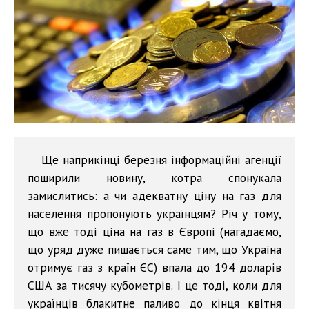
Ще наприкінці березня інформаційні агенції
поширили новину, котра спонукала
замислитись: а чи адекватну ціну на газ для
населення пропонують українцям? Річ у тому,
що вже тоді ціна на газ в Європі (нагадаємо,
що уряд дуже пишається саме тим, що Україна
отримує газ з країн ЄС) впала до 194 доларів
США за тисячу кубометрів. І це тоді, коли для
українців блакитне паливо до кінця квітня