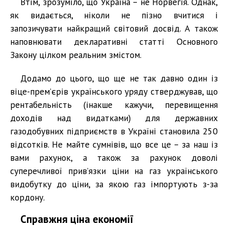
Втім, зрозуміло, що Україна – не Норвегія. Однак,
як видається, ніколи не пізно вчитися і
запозичувати найкращий світовий досвід. А також
наповнювати декларативні статті Основного
Закону цілком реальним змістом.
Додамо до цього, що ще не так давно один із
віце-прем’єрів українського уряду стверджував, що
рентабельність (інакше кажучи, перевищення
доходів над видатками) для державних
газодобувних підприємств в Україні становила 250
відсотків. Не майте сумнівів, що все це – за наш із
вами рахунок, а також за рахунок доволі
суперечливої прив’язки ціни на газ українського
видобутку до ціни, за якою газ імпортують з-за
кордону.
Справжня ціна економії