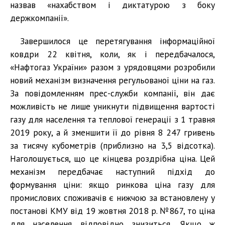
назвав «нахабством і диктатурою з боку
держкомпанії».
Завершилося це перетягування інформаційної
ковдри 22 квітня, коли, як і передбачалося,
«Нафтогаз України» разом з урядовцями розробили
новий механізм визначення регульованої ціни на газ.
За повідомленням прес-служби компанії, він дає
можливість не лише уникнути підвищення вартості
газу для населення та теплової генерації з 1 травня
2019 року, а й зменшити її до рівня 8 247 гривень
за тисячу кубометрів (приблизно на 3,5 відсотка).
Наголошується, що це кінцева роздрібна ціна. Цей
механізм передбачає наступний підхід до
формування ціни: якщо ринкова ціна газу для
промислових споживачів є нижчою за встановлену у
постанові КМУ від 19 жовтня 2018 р. №867, то ціна
для населення відповідно знизиться. Якщо ж