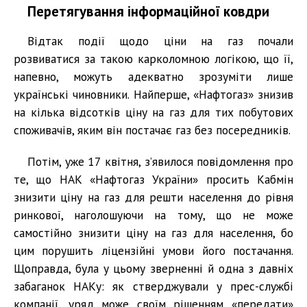
Перетягування інформаційної ковдри
Відтак події щодо ціни на газ почали
розвиватися за такою карколомною логікою, що її,
напевно, можуть адекватно зрозуміти лише
українські чиновники. Найперше, «Нафтогаз» знизив
на кілька відсотків ціну на газ для тих побутових
споживачів, яким він постачає газ без посередників.
Потім, уже 17 квітня, з’явилося повідомлення про
те, що НАК «Нафтогаз України» просить Кабмін
знизити ціну на газ для решти населення до рівня
ринкової, наголошуючи на тому, що не може
самостійно знизити ціну на газ для населення, бо
цим порушить ліцензійні умови його постачання.
Щоправда, була у цьому зверненні й одна з давніх
забаганок НАКу: як стверджували у прес-службі
компанії, уряд може своїм рішенням «передати»