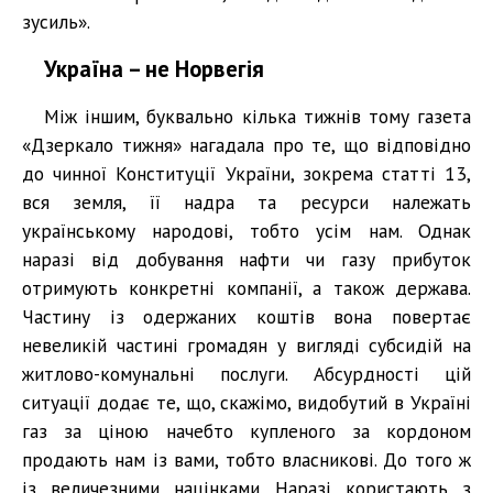
зусиль».
Україна – не Норвегія
Між іншим, буквально кілька тижнів тому газета
«Дзеркало тижня» нагадала про те, що відповідно
до чинної Конституції України, зокрема статті 13,
вся земля, її надра та ресурси належать
українському народові, тобто усім нам. Однак
наразі від добування нафти чи газу прибуток
отримують конкретні компанії, а також держава.
Частину із одержаних коштів вона повертає
невеликій частині громадян у вигляді субсидій на
житлово-комунальні послуги. Абсурдності цій
ситуації додає те, що, скажімо, видобутий в Україні
газ за ціною начебто купленого за кордоном
продають нам із вами, тобто власникові. До того ж
із величезними націнками. Наразі користають з