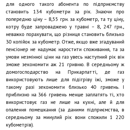
для одного такого абонента по підприємству
становить 134 кубометри за рік. Знаючи про
попередню ціну – 8,55 грн. за кубометр, та ту ціну,
котру буде запроваджено у травні – 8, 247 грн.,
неважко порахувати, що різниця становить близько
30 копійок за кубометр. Отже, якщо вже згадуваний
пенсіонер не надумає наростити споживання, та за
умови незмінної ціни на газ увесь наступний рік він
зможе зекономити аж 21 гривню. В середньому ж
домогосподарство на Прикарпатті, де газ
використовують лише для підігріву їжі, зможе у
такому разі зекономити близько 40 гривень. І
приблизно на 366 гривень менше заплатять ті, хто
використовує газ не лише на кухні, але й для
опалення помешкання (за даними підприємства, в
середньому за минулий рік вони спожили 1 220
кубометрів).