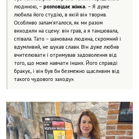
людиною, –
розповідає жінка.
– Я дуже
любила його студію, в якій він творив.
Особливо запам’яталося, як ми разом
виходили на сцену: він грав, а я танцювала,
співала. Тато – шанована людина, скромний і
вдумливий, не шукав слави. Він дуже любив
вчителювати і отримував задоволення від
того, що може навчати інших. Його справді
бракує, і він був би безмежно щасливим від
такого чудового заходу».