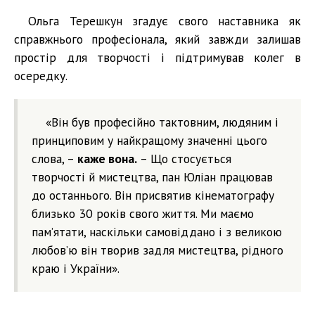
Ольга Терешкун згадує свого наставника як
справжнього професіонала, який завжди залишав
простір для творчості і підтримував колег в
осередку.
«Він був професійно тактовним, людяним і
принциповим у найкращому значенні цього
слова, –
каже вона.
– Що стосується
творчості й мистецтва, пан Юліан працював
до останнього. Він присвятив кінематографу
близько 30 років свого життя. Ми маємо
пам’ятати, наскільки самовіддано і з великою
любов’ю він творив задля мистецтва, рідного
краю і України».