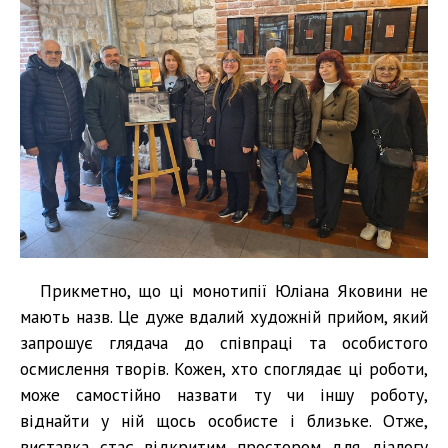
Прикметно, що ці монотипії Юліана Яковини не
мають назв. Це дуже вдалий художній прийом, який
запрошує глядача до співпраці та особистого
осмислення творів. Кожен, хто споглядає ці роботи,
може самостійно назвати ту чи іншу роботу,
віднайти у ній щось особисте і близьке. Отже,
виставка стає відкритим простором для діалогу