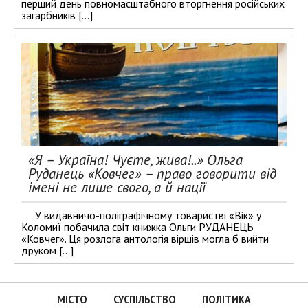
перший день повномасштабного вторгнення російських
загарбників […]
«Я – Україна! Чуєте, жива!..» Ольга
Руданець «Ковчег» – право говорити від
імені не лише свого, а й нації
У видавничо-поліграфічному товаристві «Вік» у
Коломиї побачила світ книжка Ольги РУДАНЕЦЬ
«Ковчег». Ця розлога антологія віршів могла б вийти
друком […]
МІСТО
СУСПІЛЬСТВО
ПОЛІТИКА