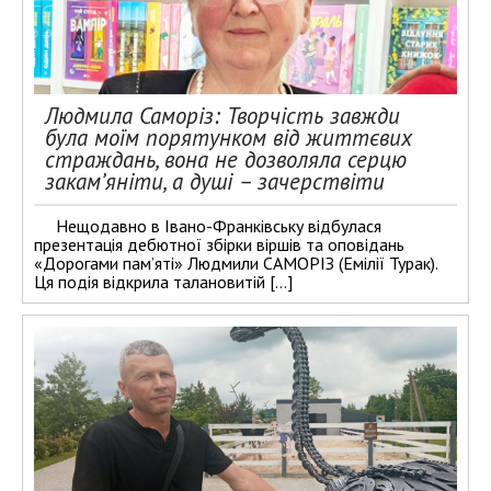
Людмила Саморіз: Творчість завжди
була моїм порятунком від життєвих
страждань, вона не дозволяла серцю
закам’яніти, а душі – зачерствіти
Нещодавно в Івано-Франківську відбулася
презентація дебютної збірки віршів та оповідань
«Дорогами пам’яті» Людмили САМОРІЗ (Емілії Турак).
Ця подія відкрила талановитій […]