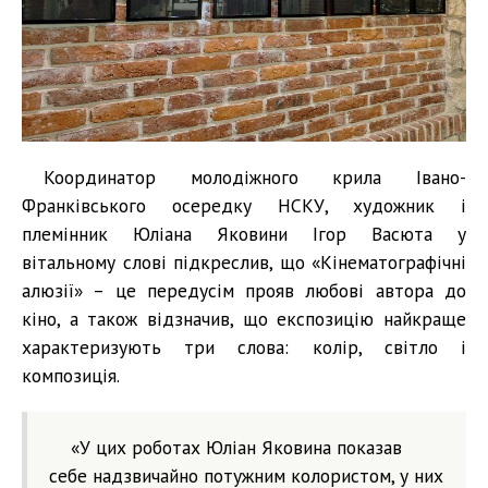
Координатор молодіжного крила Івано-
Франківського осередку НСКУ, художник і
племінник Юліана Яковини Ігор Васюта у
вітальному слові підкреслив, що «Кінематографічні
алюзії» – це передусім прояв любові автора до
кіно, а також відзначив, що експозицію найкраще
характеризують три слова: колір, світло і
композиція.
«У цих роботах Юліан Яковина показав
себе надзвичайно потужним колористом, у них