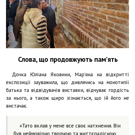
Слова, що продовжують пам’ять
Дочка Юліана Яковини, Мар’яна на відкритті
експозиції зауважила, що дивлячись на монотипії
батька та відвідувачів виставки, відчуває гордість
за нього, а також щиро зізнається, що їй його не
вистачає.
«Тато вклав у мене все своє натхнення. Він
був неймовірно творчою та життєрадісною