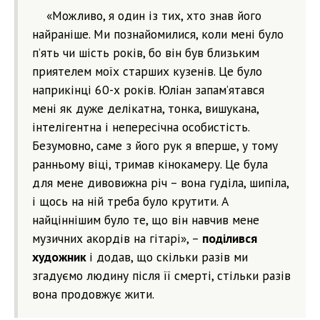
«Можливо, я один із тих, хто знав його
найраніше. Ми познайомилися, коли мені було
п’ять чи шість років, бо він був близьким
приятелем моїх старших кузенів. Це було
наприкінці 60-х років. Юліан запам’ятався
мені як дуже делікатна, тонка, вишукана,
інтелігентна і непересічна особистість.
Безумовно, саме з його рук я вперше, у тому
ранньому віці, тримав кінокамеру. Це була
для мене дивовижна річ – вона гуділа, шипіла,
і щось на ній треба було крутити. А
найціннішим було те, що він навчив мене
музичних акордів на гітарі», –
поділився
художник
і додав, що скільки разів ми
згадуємо людину після її смерті, стільки разів
вона продовжує жити.