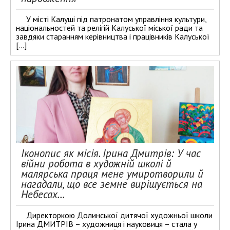
У місті Калуші під патронатом управління культури,
національностей та релігій Калуської міської ради та
завдяки старанням керівництва і працівників Калуської
[…]
Іконопис як місія. Ірина Дмитрів: У час
війни робота в художній школі й
малярська праця мене умиротворили й
нагадали, що все земне вирішується на
Небесах…
Директоркою Долинської дитячої художньої школи
Ірина ДМИТРІВ – художниця і науковиця – стала у