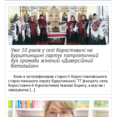
Уже 10 років у селі Коростовичі на
Бурштинщині гартує патріотичний
дух громади жіночий «Диверсійний
батальйон»
Коли я зателефонував старості Коростовичівського
старостинського округу Бурштинської ТГ (входять села
Коростовичі й Куропатники) Іванові Борису, а відтак і
завідувачці […]