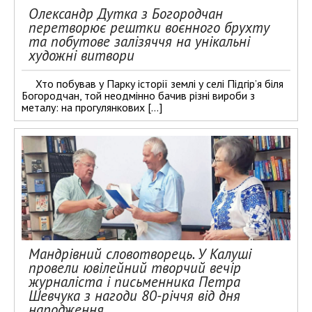
Олександр Дутка з Богородчан
перетворює рештки воєнного брухту
та побутове залізяччя на унікальні
художні витвори
Хто побував у Парку історії землі у селі Підгір’я біля
Богородчан, той неодмінно бачив різні вироби з
металу: на прогулянкових […]
Мандрівний словотворець. У Калуші
провели ювілейний творчий вечір
журналіста і письменника Петра
Шевчука з нагоди 80-річчя від дня
народження