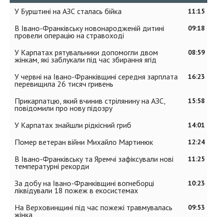
У Бурштині на АЗС сталась бійка
11:15
В Івано-Франківську новонародженій дитині
09:18
провели операцію на стравоході
У Карпатах рятувальники допомогли двом
08:59
жінкам, які заблукали під час збирання ягід
У червні на Івано-Франківщині середня зарплата
16:23
перевищила 26 тисяч гривень
Прикарпатцю, який вчинив стрілянину на АЗС,
15:58
повідомили про нову підозру
У Карпатах знайшли рідкісний гриб
14:01
Помер ветеран війни Михайло Мартинюк
12:24
В Івано-Франківську та Яремчі зафіксували нові
11:25
температурні рекорди
За добу на Івано-Франківщині вогнеборці
10:23
ліквідували 18 пожеж в екосистемах
На Верховинщині під час пожежі травмувалась
09:53
жінка