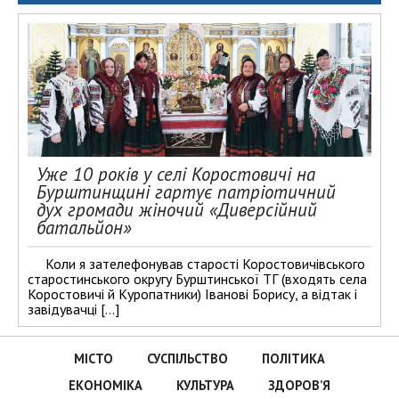
Уже 10 років у селі Коростовичі на
Бурштинщині гартує патріотичний
дух громади жіночий «Диверсійний
батальйон»
Коли я зателефонував старості Коростовичівського
старостинського округу Бурштинської ТГ (входять села
Коростовичі й Куропатники) Іванові Борису, а відтак і
завідувачці […]
МІСТО
СУСПІЛЬСТВО
ПОЛІТИКА
ЕКОНОМІКА
КУЛЬТУРА
ЗДОРОВ’Я