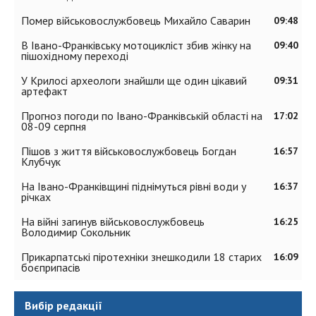
Помер військовослужбовець Михайло Саварин
09:48
В Івано-Франківську мотоцикліст збив жінку на
09:40
пішохідному переході
У Крилосі археологи знайшли ще один цікавий
09:31
артефакт
Прогноз погоди по Івано-Франківській області на
17:02
08-09 серпня
Пішов з життя військовослужбовець Богдан
16:57
Клубчук
На Івано-Франківщині піднімуться рівні води у
16:37
річках
На війні загинув військовослужбовець
16:25
Володимир Сокольник
Прикарпатські піротехніки знешкодили 18 старих
16:09
боєприпасів
Вибір редакції