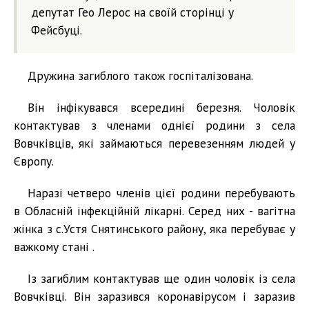
депутат Гео Лерос на своїй сторінці у
Фейсбуці.
Дружина загиблого також госпіталізована.
Він інфікувався всередині березня. Чоловік
контактував з членами однієї родини з села
Вовчківців, які займаються перевезенням людей у
Європу.
Наразі четверо членів цієї родини перебувають
в Обласній інфекційній лікарні. Серед них - вагітна
жінка з с.Устя Снятинського району, яка перебуває у
важкому стані .
Із загиблим контактував ще один чоловік із села
Вовчківці. Він заразився коронавірусом і заразив