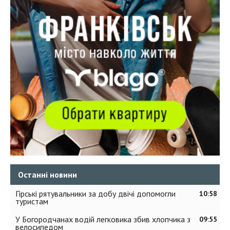
Останні новини
Гірські рятувальники за добу двічі допомогли
10:58
туристам
У Богородчанах водій легковика збив хлопчика з
09:55
велосипедом