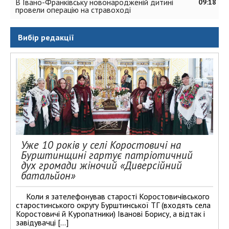
В Івано-Франківську новонародженій дитині
09:18
провели операцію на стравоході
Вибір редакції
Уже 10 років у селі Коростовичі на
Бурштинщині гартує патріотичний
дух громади жіночий «Диверсійний
батальйон»
Коли я зателефонував старості Коростовичівського
старостинського округу Бурштинської ТГ (входять села
Коростовичі й Куропатники) Іванові Борису, а відтак і
завідувачці […]