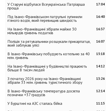
У Старуні відбулася Всеукраїнська Патріарша
17:04
проща
Під Івано-Франківськом патрульні зупинили
16:40
п’яного водія, який перевищив швидкість
На Івано-Франківщині зібрали майже 30
16:37
мільярдів гривень податків
Поліція та рятувальники розшукали прикарпатця,
16:07
який заблукав улісі
В Івано-Франківську побудують котельню за 40
15:18
млн. гривень
На Івано-Франківщині у будівництві працюють
14:12
більше 8 тисяч людей
З початку 2026 року на Івано-Франківщині
13:26
зібрали 33 млн. гривень туристичного збору
В Івано-Франківську температура досягла
12:14
позначки +37 градусів
У Бурштині на АЗС сталась бійка
11:15