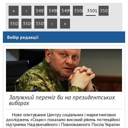
«
‹
3497
3498
3499
3500
3501
3502
3503
3504
3505
›
»
Вибір редакції
Залужний переміг би на президентських
виборах
Нове опитування Центру соціальних і маркетингових
досліджень «Социс» показало високий рівень потенційної
підтримки Надзвичайного і Повноважного Посла України