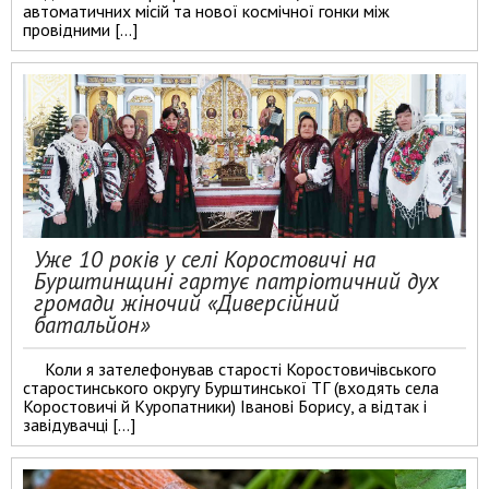
автоматичних місій та нової космічної гонки між
провідними […]
Уже 10 років у селі Коростовичі на
Бурштинщині гартує патріотичний дух
громади жіночий «Диверсійний
батальйон»
Коли я зателефонував старості Коростовичівського
старостинського округу Бурштинської ТГ (входять села
Коростовичі й Куропатники) Іванові Борису, а відтак і
завідувачці […]