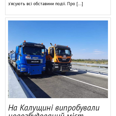
з’ясують всі обставини події. Про […]
На Калущині випробували
новозбудований міст