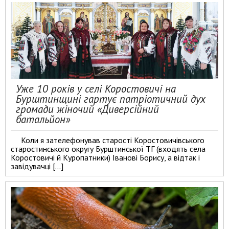
Уже 10 років у селі Коростовичі на
Бурштинщині гартує патріотичний дух
громади жіночий «Диверсійний
батальйон»
Коли я зателефонував старості Коростовичівського
старостинського округу Бурштинської ТГ (входять села
Коростовичі й Куропатники) Іванові Борису, а відтак і
завідувачці […]