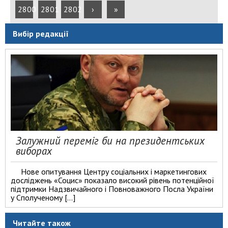
2800
2801
2802
›
»
Вибір редакції
Залужний переміг би на президентських
виборах
Нове опитування Центру соціальних і маркетингових
досліджень «Социс» показало високий рівень потенційної
підтримки Надзвичайного і Повноважного Посла України
у Сполученому […]
Читайте також