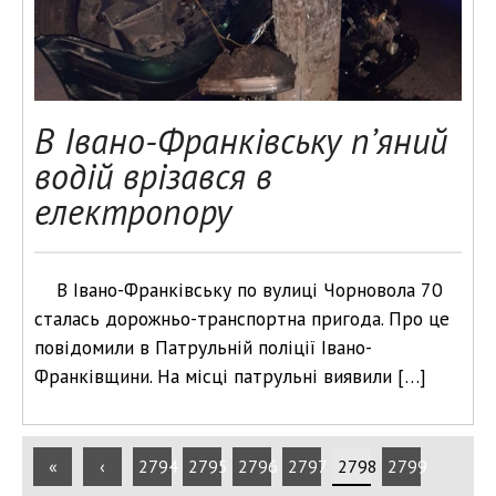
В Івано-Франківську п’яний
водій врізався в
електропору
В Івано-Франківську по вулиці Чорновола 70
сталась дорожньо-транспортна пригода. Про це
повідомили в Патрульній поліції Івано-
Франківщини. На місці патрульні виявили […]
«
‹
2794
2795
2796
2797
2798
2799