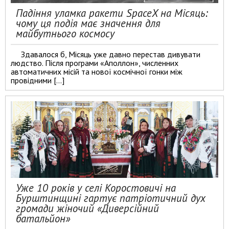
Падіння уламка ракети SpaceX на Місяць:
чому ця подія має значення для
майбутнього космосу
Здавалося б, Місяць уже давно перестав дивувати
людство. Після програми «Аполлон», численних
автоматичних місій та нової космічної гонки між
провідними […]
Уже 10 років у селі Коростовичі на
Бурштинщині гартує патріотичний дух
громади жіночий «Диверсійний
батальйон»