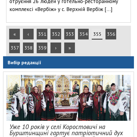
отруєння 26 людей у готельно-ресторанному
комплексі «Вербіж» у с. Верхній Вербіж […]
«
‹
351
352
353
354
355
356
357
358
359
›
»
Вибір редакції
Уже 10 років у селі Коростовичі на
Бурштинщині гартує патріотичний дух