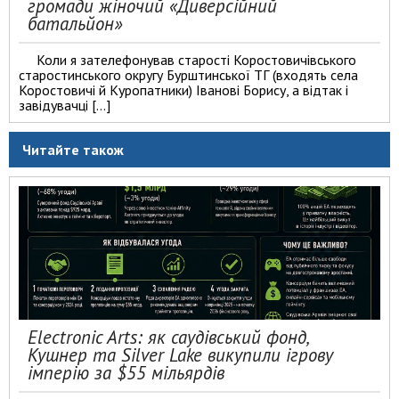
громади жіночий «Диверсійний
батальйон»
Коли я зателефонував старості Коростовичівського
старостинського округу Бурштинської ТГ (входять села
Коростовичі й Куропатники) Іванові Борису, а відтак і
завідувачці […]
Читайте також
Electronic Arts: як саудівський фонд,
Кушнер та Silver Lake викупили ігрову
імперію за $55 мільярдів