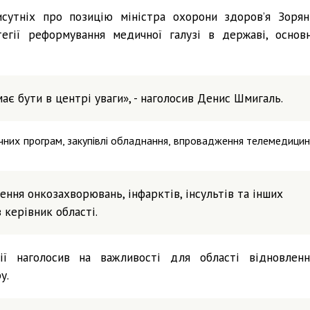
сутніх про позицію міністра охорони здоров’я Зорян
егії реформування медичної галузі в державі, основн
є бути в центрі уваги», - наголосив Денис Шмигаль.
ичних програм, закупівлі обладнання, впровадження телемедици
ння онкозахворювань, інфарктів, інсультів та інших
 керівник області.
ії наголосив на важливості для області відновленн
у.