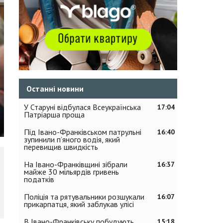
Останні новини
У Старуні відбулася Всеукраїнська
17:04
Патріарша проща
Під Івано-Франківськом патрульні
16:40
зупинили п’яного водія, який
перевищив швидкість
На Івано-Франківщині зібрали
16:37
майже 30 мільярдів гривень
податків
Поліція та рятувальники розшукали
16:07
прикарпатця, який заблукав улісі
В Івано-Франківську побудують
15:18