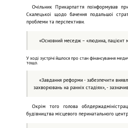
Очільник Прикарпаття поінформував при
Скалецької щодо бачення подальшої страт
проблеми та перспективи.
«Основний меседж – «людина, пацієнт ма
У ході зустрічі йшлося про стан фінансування мед
тощо.
«Завдання реформи - забезпечити виявле
захворювань на ранніх стадіях», - зазначив
Окрім того голова облдержадміністрац
будівництва місцевого перинатального центр