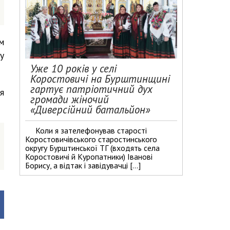
м
у
Уже 10 років у селі
Коростовичі на Бурштинщині
гартує патріотичний дух
я
громади жіночий
«Диверсійний батальйон»
Коли я зателефонував старості
Коростовичівського старостинського
округу Бурштинської ТГ (входять села
Коростовичі й Куропатники) Іванові
Борису, а відтак і завідувачці […]