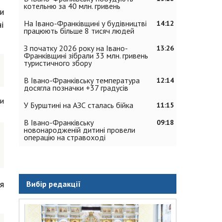
котельню за 40 млн. гривень
и
На Івано-Франківщині у будівництві
14:12
і
працюють більше 8 тисяч людей
З початку 2026 року на Івано-
13:26
Франківщині зібрали 33 млн. гривень
туристичного збору
В Івано-Франківську температура
12:14
досягла позначки +37 градусів
ни
У Бурштині на АЗС сталась бійка
11:15
В Івано-Франківську
09:18
новонародженій дитині провели
операцію на стравоході
я
Вибір редакції