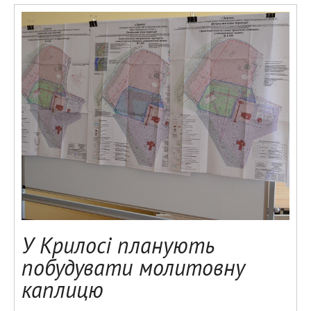
У Крилосі планують
побудувати молитовну
каплицю