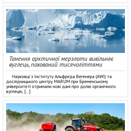
Танення арктичної мерзлоти вивільняє
вуглець, похований тисячоліттями
Науковці з Інституту Альфреда Вегенера (AWI) та
дослідницького центру MARUM при Бременському
університеті отримали нові дані про долю органічного
вуглецю, […]