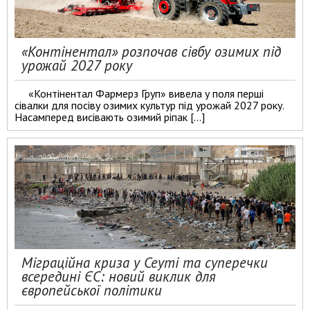
«Контінентал» розпочав сівбу озимих під
урожай 2027 року
«Контінентал Фармерз Груп» вивела у поля перші
сівалки для посіву озимих культур під урожай 2027 року.
Насамперед висівають озимий ріпак […]
Міграційна криза у Сеуті та суперечки
всередині ЄС: новий виклик для
європейської політики