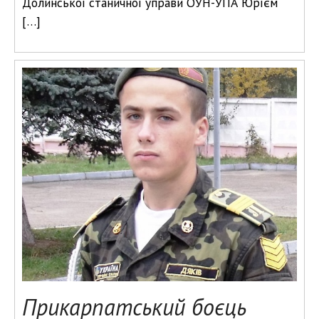
Долинської станичної управи ОУН-УПА Юрієм
[…]
Прикарпатський боєць