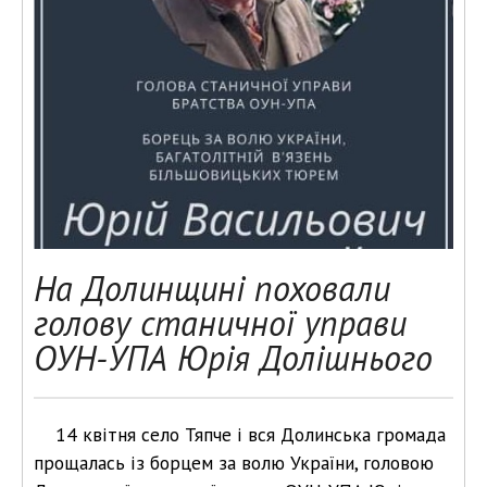
На Долинщині поховали
голову станичної управи
ОУН-УПА Юрія Долішнього
14 квітня село Тяпче і вся Долинська громада
прощалась із борцем за волю України, головою