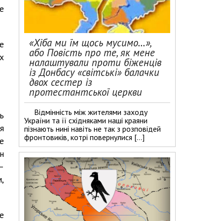
е
«Хіба ми їм щось мусимо…»,
е
або Повість про те, як мене
х
налаштували проти біженців
із Донбасу «світські» балачки
двох сестер із
протестантської церкви
Відмінність між жителями заходу
ь
України та її східняками наші краяни
ня
пізнають нині навіть не так з розповідей
фронтовиків, котрі повернулися […]
е
н
–
,
е