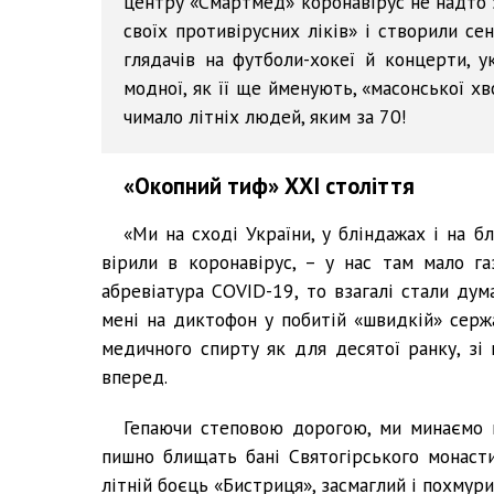
центру «Смартмед» коронавірус не надто з
своїх противірусних ліків» і створили сен
глядачів на футболи-хокеї й концерти, у
модної, як її ще йменують, «масонської хвор
чимало літніх людей, яким за 70!
«Окопний тиф» ХХІ століття
«Ми на сході України, у бліндажах і на б
вірили в коронавірус, – у нас там мало г
абревіатура COVID-19, то взагалі стали дум
мені на диктофон у побитій «швидкій» сержа
медичного спирту як для десятої ранку, зі
вперед.
Гепаючи степовою дорогою, ми минаємо 
пишно блищать бані Святогірського монасти
літній боєць «Бистриця», засмаглий і похмур