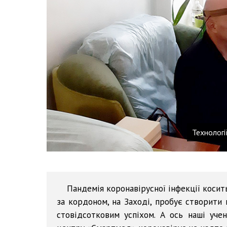
Технологі
Пандемія коронавірусної інфекції коси
за кордоном, на Заході, пробує створити 
стовідсотковим успіхом. А ось наші уче