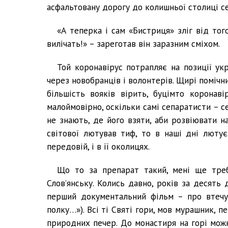
асфальтовану дорогу до колишньої столиці се
«А теперка і сам «Бистриця» зліг від того
вилічать!» – зареготав він заразним сміхом.
Той коронавірус потрапляє на позиції ук
через новобранців і волонтерів. Щирі помічн
більшість вояків вірить, буцімто коронав
малоймовірно, оскільки самі сепаратисти – се
не знають, де його взяти, аби розвіювати 
світової лютував тиф, то в наші дні лютує
передовій, і в її околицях.
Що то за препарат такий, мені ще треба
Слов’янську. Колись давно, років за десять 
перший документальний фільм – про втечу 
полку…»). Всі ті Святі гори, мов мурашник, 
природних печер. До монастиря на горі мож