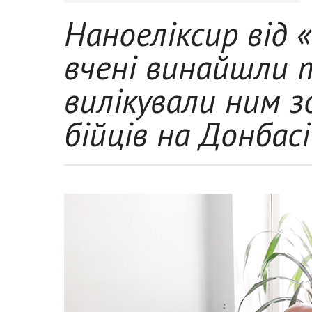
Наноеліксир від «
вчені винайшли 
вилікували ним з
бійців на Донбасі