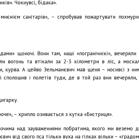
нків». Чокнувсі, бідака».
 мнєнієм санітарів», – спробував пожартувати похмури
ами» щоночі. Вони там, наші «погранічнікі», вечеряли 
ли вогонь та втікали за 2-3 кілометри в ліс, а москал
, курва. А цейво Зельманєвич мав щеня – носивсі з ним
сі сполошив і полетів туди, де в той раз вни вечеряли, 
цигарку.
роче», – хрипло озивається з кутка «Бистриця».
 очима над зауваженнями побратима, якого ми веземо д
євич від свого пса тільки вуха на гілках вільхи – «градо