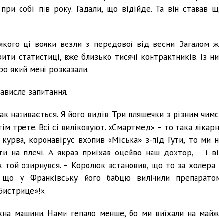
 при собі пів року. Гадали, що відійде. Та він ставав щ
якого ці вояки везли з передової від весни. Загалом ж
рити статистиці, вже близько тисячі контрактників. Із ни
ро який мені розказали.
зависле запитання.
к називається. Я його видів. Три пляшечки з різним чимс
тім трете. Всі сі виліковуют. «Смартмед» – то така лікар
 курва, коронавірус вхопив «Міська» з-під Гути, то ми н
ити на плечі. А якраз приїхав оцейво наш дохтор, – і ві
ж той озирнувся. – Королюк встановив, що то за холера 
, що у Франківську його бабцю вилічили препаратом
Бистрице»!».
кна машини. Нами гепало менше, бо ми виїхали на майж