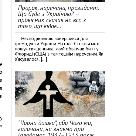
Пророк, наречена, президент.
Що буде з Україною? –
провісник сказав не все з
того, що відає…
Несподіванкою завершився для
громадянки України Наталії Стоковської
пошук священника, який обвінчав би її у
Флориді (США) з тамтешнім нареченим. Як
з’ясувалося, […]
е
а
е
д
и
у
“Чорна дошка”, або Чого ми,
»
галичани, не знаємо про
Голодомор 1932–1933 років