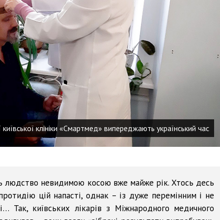
ї київської клініки «Смартмед» випереджають український час
ть людство невидимою косою вже майже рік. Хтось десь
протидію цій напасті, однак – із дуже перемінним і не
ні… Так, київських лікарів з Міжнародного медичного