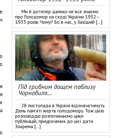
е
Ми й дотепер далеко не все знаємо
про Голодомор на сході України 1932–
оч
1933 років. Чому? Бо в нас, у Західній […]
о
ю
Під грибним дощем поблизу
я
Чорнобиля…
я
х
28 листопада в Україні відзначатимуть
а
День пам’яті жертв голодомору. Тож цією
розповіддю розпочинаємо цикл
публікацій, приурочених до цієї дати.
Зокрема […]
о