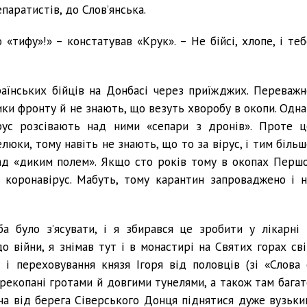
паратистів, до Слов’янська.
 «тифу»!» – констатував «Крук». – Не бійсі, хлопе, і теб
раїнських бійців на Донбасі через приїжджих. Переважн
ики фронту й не знають, що везуть хворобу в окопи. Одна
ірус розсівають над ними «сепари з дронів». Проте ц
люки, тому навіть не знають, що то за вірус, і тим більш
над «диким полем». Якщо сто років тому в окопах Першо
 коронавірус. Мабуть, тому карантин запроваджено і н
 було з’ясувати, і я збирався це зробити у лікарні 
до війни, я знімав тут і в монастирі на Святих горах сві
і переховування князя Ігоря від половців (зі «Слова 
перекопані гротами й довгими тунелями, а також там багат
на від берега Сіверського Донця піднятися дуже вузьки