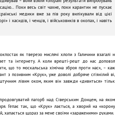
дивував – вони взяли «зібрані результати випробувань
сацію... Поки весь світ чахне, поки карантин не пускає
країнські медики вже за пів року вилікували від цієї
і» і хасидів, і ченців, і військовиків в окопах, і навіть
локпостах як тверезо мислячі хлопи з Галичини взагалі н
азет та інтернету. А коли врешті-решт до нас доповзл
ати, що то москальська хімічна зброя проти нас», – каж
нт з позивним «Крук», уже доволі добряче сп’янілий ві
 штучним лівим оком, яким він завжди «дивиться» тільк
продовгуватий пагорб над Сіверським Донцем, на яком
ря. Гепає так, що «Крук» лається, а хворий на «корону
ий, хапається щораз за мене своїми «зараженими» руками.