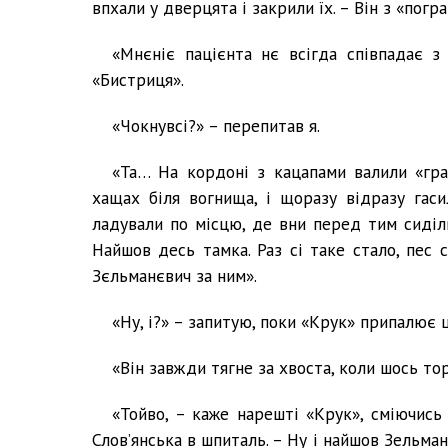
впхали у дверцята і закрили їх. – Він з «погра
«Мнєніє пацієнта нє всігда співпадає з
«Бистриця».
«Чокнувсі?» – перепитав я.
«Та… На кордоні з кацапами валили «град
хащах біля вогнища, і щоразу відразу гаси
ладували по місцю, де вни перед тим сиділи
Найшов десь тамка. Раз сі таке стало, пес 
Зєльманєвич за ним».
«Ну, і?» – запитую, поки «Крук» припалює 
«Він завжди тягне за хвоста, коли шось то
«Тойво, – каже нарешті «Крук», сміючись
Слов’янська в шпиталь. – Ну і найшов Зельман