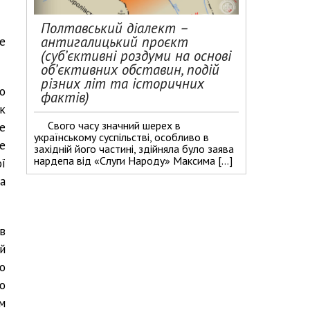
Полтавський діалект –
антигалицький проєкт
е
(суб’єктивні роздуми на основі
об’єктивних обставин, подій
різних літ та історичних
о
фактів)
к
Свого часу значний шерех в
е
українському суспільстві, особливо в
е
західній його частині, здійняла було заява
нардепа від «Слуги Народу» Максима […]
ї
а
в
й
о
о
м