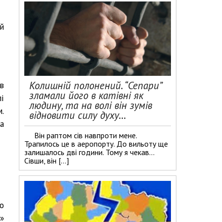
й
Колишній полонений. “Сепари”
в
зламали його в катівні як
і
людину, та на волі він зумів
.
відновити силу духу…
а
Він раптом сів навпроти мене.
Трапилось це в аеропорту. До вильоту ще
залишалось дві години. Тому я чекав…
Сівши, він […]
о
м»