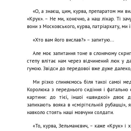
«О, а знаєш, цим, курва, препаратом ми ви
«Крук». – Не ми, конєчно, а наш лікар. Ті за
вони з Московського, курва, патріархату, ми їм
«Хто вам його вислав?» – запитую…
Але моє запитання тоне в слонячому скри
степу влітає нам через відчинений люк у д
гумою. Звідси до передової вже дуже далеко,
Ми різко спиняємось біля такої самої мед
Королюка з переднього сидіння і фатально 
картини: до тієї, іншої «швидкої» двоє 
запихають вояка в «смірітєльній рубашці», я
навколо стоять наші мовчуни солдати.
«То, курва, Зельманєвич, – каже «Крук» і 