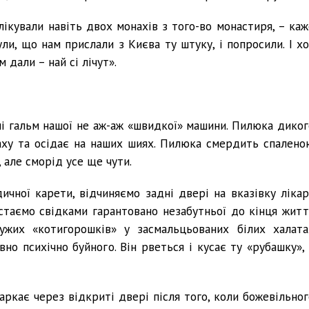
лікували навіть двох монахів з того-во монастиря, – каж
чули, що нам прислали з Києва ту штуку, і попросили. І х
 дали – най сі лічут».
пі гальм нашої не аж-аж «швидкої» машини. Пилюка диког
аху та осідає на наших шиях. Пилюка смердить спалено
 але сморід усе ще чути.
ичної карети, відчиняємо задні двері на вказівку лікар
стаємо свідками гарантовано незабутньої до кінця житт
дужих «котигорошків» у засмальцьованих білих халата
вно психічно буйного. Він рветься і кусає ту «рубашку», 
харкає через відкриті двері після того, коли божевільног