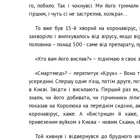
го, побило. Так і чокнувсі. Ми його тримали
гіршим, і чуть сі не застрелив, холєра»…
То вже був 15-й хворий на коронавірус, 
захворіло і вилікувалось від вірусу, якщо ві
половина – понад 500 - саме від препарату, п
«Хто вам його вислав?» – піднімаю я своє 
«Смартмед»? – перепитує «Крук». – Воно та
усередині. Спершу одне п’єш, потім друге, по
в Києві. Звідти і висилають. Перший раз як,
знали, чи його добивати, чи гірчичники ліп
показав на Королюка на переднім сидінні, а
коронавірус, каже. А «Бистриця» й каже
привезеним вуйком з Києва – новим. Скажи, «
Той кивнув і відвернувся до брудного ві