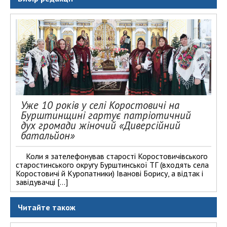
Уже 10 років у селі Коростовичі на
Бурштинщині гартує патріотичний
дух громади жіночий «Диверсійний
батальйон»
Коли я зателефонував старості Коростовичівського
старостинського округу Бурштинської ТГ (входять села
Коростовичі й Куропатники) Іванові Борису, а відтак і
завідувачці […]
Читайте також