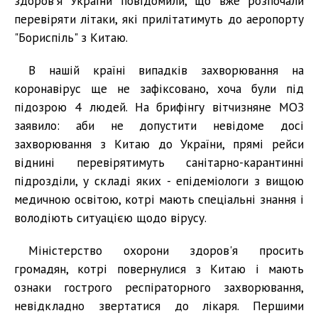
здоров'я України повідомили, що вже розпочали
перевіряти літаки, які прилітатимуть до аеропорту
"Бориспіль" з Китаю.
В нашій країні випадків захворювання на
коронавірус ще не зафіксовано, хоча були під
підозрою 4 людей. На брифінгу вітчизняне МОЗ
заявило: аби не допустити невідоме досі
захворювання з Китаю до України, прямі рейси
віднині перевірятимуть санітарно-карантинні
підрозділи, у складі яких - епідеміологи з вищою
медичною освітою, котрі мають спеціальні знання і
володіють ситуацією щодо вірусу.
Міністерство охорони здоров'я просить
громадян, котрі повернулися з Китаю і мають
ознаки гострого респіраторного захворювання,
невідкладно звертатися до лікаря. Першими