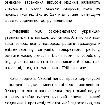
ознаками зараження вірусом медики називають
слабкість і сухий кашель. Хвороба може не
проявлятися від 2-х до 12-ти днів, але потім дуже
швидко спричиняє гостру пневмонію.
Вітчизняне МЗС рекомендувало українцям
утриматися від поїздок до Китаю. А тим, хто все-
таки збирається у подорож, радять враховувати
епідеміологічну ситуацію конкретного регіону,
одягати маски, вживати тільки термічно оброблену
їжу, уникати контактів із тваринами й триматися
подалі від тих, хто має ознаки ГРВІ чи грипу.
Хоча хворих в Україні немає, проте користувачі
соцмереж дуже занепокоєні як можливістю
безперешкодного проникнення смертельної недуги
в нашу країну (через низький рівень і нашої
медицини, і протиепідеміологічної підготовки), так