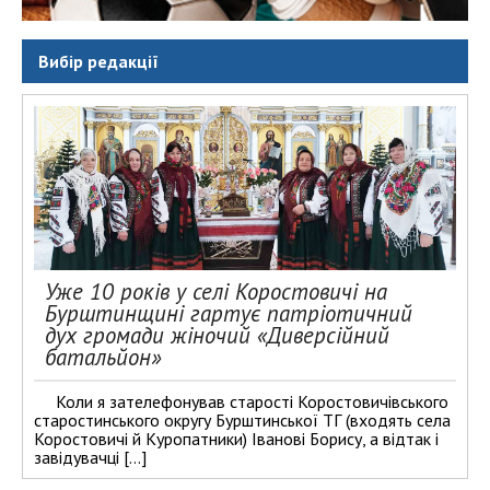
Вибір редакції
Уже 10 років у селі Коростовичі на
Бурштинщині гартує патріотичний
дух громади жіночий «Диверсійний
батальйон»
Коли я зателефонував старості Коростовичівського
старостинського округу Бурштинської ТГ (входять села
Коростовичі й Куропатники) Іванові Борису, а відтак і
завідувачці […]