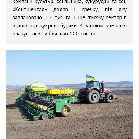
компанії культур, соняшника, кукурудзи та сої,
«Контінентал» додав і гречку, під яку
заплановано 1,2 тис. га, і ще тисячу гектарів
відвів під цукрові буряки. А загалом компанія
планує засіяти близько 100 тис. га.