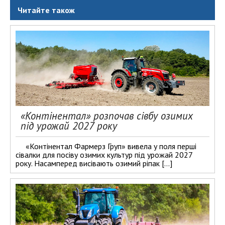
Читайте також
«Контінентал» розпочав сівбу озимих
під урожай 2027 року
«Контінентал Фармерз Груп» вивела у поля перші
сівалки для посіву озимих культур під урожай 2027
року. Насамперед висівають озимий ріпак […]