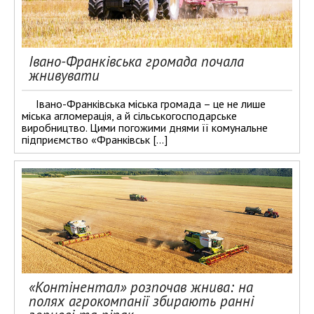
Івано-Франківська громада почала
жнивувати
Івано-Франківська міська громада – це не лише
міська агломерація, а й сільськогосподарське
виробництво. Цими погожими днями її комунальне
підприємство «Франківськ […]
«Контінентал» розпочав жнива: на
полях агрокомпанії збирають ранні