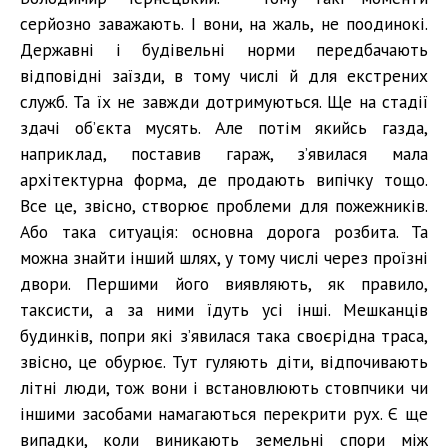
серйозно заважають. І вони, на жаль, не поодинокі.
Державні і будівельні норми передбачають
відповідні заїзди, в тому числі й для екстрених
служб. Та їх не завжди дотримуються. Ще на стадії
здачі об’єкта мусять. Але потім якийсь газда,
наприклад, поставив гараж, з’явилася мала
архітектурна форма, де продають випічку тощо.
Все це, звісно, створює проблеми для пожежників.
Або така ситуація: основна дорога розбита. Та
можна знайти інший шлях, у тому числі через проїзні
двори. Першими його виявляють, як правило,
таксисти, а за ними їдуть усі інші. Мешканців
будинків, попри які з’явилася така своєрідна траса,
звісно, це обурює. Тут гуляють діти, відпочивають
літні люди, тож вони і встановлюють стовпчики чи
іншими засобами намагаються перекрити рух. Є ще
випадки, коли виникають земельні спори між