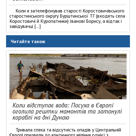
Коли я зателефонував старості Коростовичівського
старостинського округу Бурштинської ТГ (входять села
Коростовичі й Куропатники) Іванові Борису, а відтак і
завідувачці […]
Читайте також
Коли відступає вода: Посуха в Європі
оголила рештки мамонтів та затонулі
кораблі на дні Дунаю
Тривала спека та відсутність опадів у Центральній
Європі призвели до критичного міління однієї з