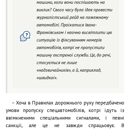
машини, коли вони поспішають на
виклик? Свого часу була ідея провести
журналістський рейд на пожежному
автомобілі. Проїхатися Івано-
Франківськом і наочно висвітлити цю
ситуацію із фіксуванням номерів
автомобілів, котрі не пропустили
машину екстреної служби. Це, до речі,
стосується не лише
«надзвичайників», а й, наприклад,
«швидкої».
– Хоча в Правилах дорожнього руху передбачено
умови пропуску спецавтомобілів, котрі їдуть із
ввімкненими спеціальними сигналами, і певні
санкції, але це не завжди спрацьовує. В