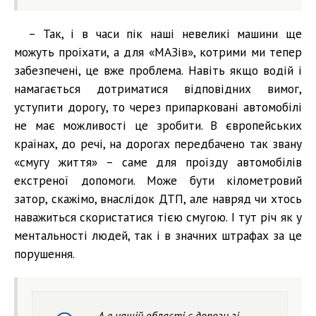
– Так, і в часи пік наші невеликі машини ще
можуть проїхати, а для «МАЗів», котрими ми тепер
забезпечені, це вже проблема. Навіть якщо водій і
намагається дотриматися відповідних вимог,
уступити дорогу, то через припарковані автомобілі
не має можливості це зробити. В європейських
країнах, до речі, на дорогах передбачено так звану
«смугу життя» – саме для проїзду автомобілів
екстреної допомоги. Може бути кілометровий
затор, скажімо, внаслідок ДТП, але навряд чи хтось
наважиться скористатися тією смугою. І тут річ як у
ментальності людей, так і в значних штрафах за це
порушення.
– А в нашій області є дороги зі