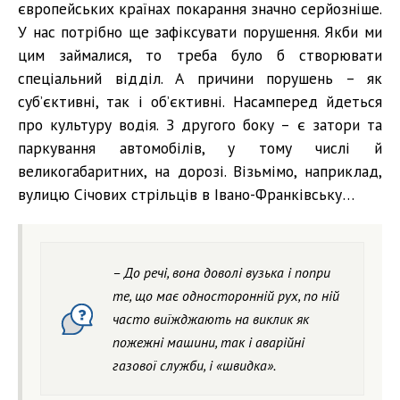
європейських країнах покарання значно серйозніше.
У нас потрібно ще зафіксувати порушення. Якби ми
цим займалися, то треба було б створювати
спеціальний відділ. А причини порушень – як
суб’єктивні, так і об’єктивні. Насамперед йдеться
про культуру водія. З другого боку – є затори та
паркування автомобілів, у тому числі й
великогабаритних, на дорозі. Візьмімо, наприклад,
вулицю Січових стрільців в Івано-Франківську…
– До речі, вона доволі вузька і попри
те, що має односторонній рух, по ній
часто виїжджають на виклик як
пожежні машини, так і аварійні
газової служби, і «швидка».