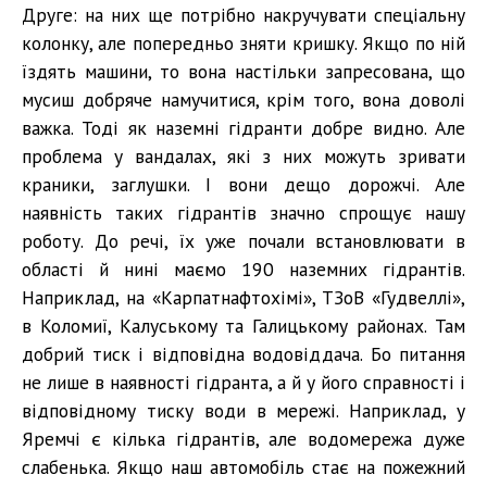
Друге: на них ще потрібно накручувати спеціальну
колонку, але попередньо зняти кришку. Якщо по ній
їздять машини, то вона настільки запресована, що
мусиш добряче намучитися, крім того, вона доволі
важка. Тоді як наземні гідранти добре видно. Але
проблема у вандалах, які з них можуть зривати
краники, заглушки. І вони дещо дорожчі. Але
наявність таких гідрантів значно спрощує нашу
роботу. До речі, їх уже почали встановлювати в
області й нині маємо 190 наземних гідрантів.
Наприклад, на «Карпатнафтохімі», ТЗоВ «Гудвеллі»,
в Коломиї, Калуському та Галицькому районах. Там
добрий тиск і відповідна водовіддача. Бо питання
не лише в наявності гідранта, а й у його справності і
відповідному тиску води в мережі. Наприклад, у
Яремчі є кілька гідрантів, але водомережа дуже
слабенька. Якщо наш автомобіль стає на пожежний