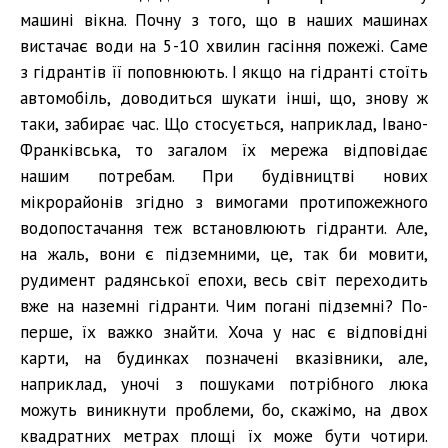
машині вікна. Почну з того, що в наших машинах
вистачає води на 5-10 хвилин гасіння пожежі. Саме
з гідрантів її поповнюють. І якщо на гідранті стоїть
автомобіль, доводиться шукати інші, що, знову ж
таки, забирає час. Що стосується, наприклад, Івано-
Франківська, то загалом їх мережа відповідає
нашим потребам. При будівництві нових
мікрорайонів згідно з вимогами протипожежного
водопостачання теж встановлюють гідранти. Але,
на жаль, вони є підземними, це, так би мовити,
рудимент радянської епохи, весь світ переходить
вже на наземні гідранти. Чим погані підземні? По-
перше, їх важко знайти. Хоча у нас є відповідні
карти, на будинках позначені вказівники, але,
наприклад, уночі з пошуками потрібного люка
можуть виникнути проблеми, бо, скажімо, на двох
квадратних метрах площі їх може бути чотири.