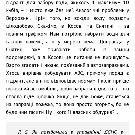
гідрант для забору води, якихось 4, максимум 10
кубів, – і місто вже без неї. Аналогічні проблеми у
Верховині. Крім того, не всюди воду подають
цілодобово. Скажімо, в Косові та Снятині – за
певним графіком. Нам потрібно набрати води для
гасіння пожежі, а її у мережі нема. Щоправда, у
Снятині вже тривають роботи із заміни
водомережі, а в Косові це питання не вирішують.
Варто згадати і нюанс, пов’язаний з автозаправками.
Хтось вирішив побудувати АЗС, причому поряд є
гідрант, але він не відповідає нормам. І коли приїде
пожежний автомобіль, щоби набрати води, то з того
ствола піде цівочка. Якщо, не дай Боже, станеться
на заправці пожежа, то вона просто згорить, бо не
буде чим гасити. Ну і кого її власник обдурив?...
P. S. Як повідомили в управлінні ДСНС в