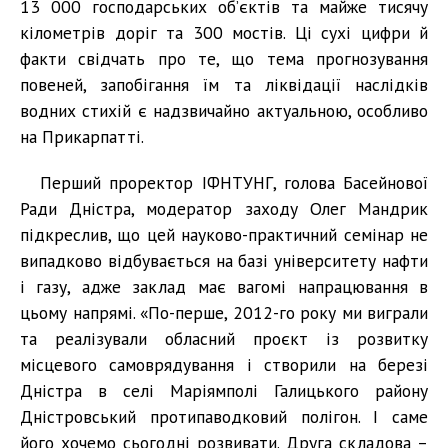
13 000 господарських об’єктів та майже тисячу
кілометрів доріг та 300 мостів. Ці сухі цифри й
факти свідчать про те, що тема прогнозування
повеней, запобігання їм та ліквідації наслідків
водних стихій є надзвичайно актуальною, особливо
на Прикарпатті.
Перший проректор ІФНТУНГ, голова Басейнової
Ради Дністра, модератор заходу Олег Мандрик
підкреслив, що цей науково-практичний семінар не
випадково відбувається на базі університету нафти
і газу, адже заклад має вагомі напрацювання в
цьому напрямі. «По-перше, 2012-го року ми виграли
та реалізували обласний проєкт із розвитку
місцевого самоврядування і створили на березі
Дністра в селі Маріямполі Галицького району
Дністровський протипаводковий полігон. І саме
його хочемо сьогодні розвивати. Друга складова –