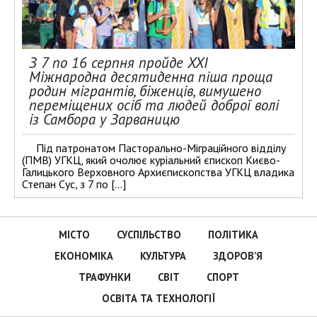
З 7 по 16 серпня пройде XXI
Міжнародна десятиденна піша проща
родин мігрантів, біженців, вимушено
переміщених осіб та людей доброї волі
із Самбора у Зарваницю
Під патронатом Пасторально-Міграційного відділу
(ПМВ) УГКЦ, який очолює куріальний єпископ Києво-
Галицького Верховного Архиєпископства УГКЦ владика
Степан Сус, з 7 по […]
МІСТО
СУСПІЛЬСТВО
ПОЛІТИКА
ЕКОНОМІКА
КУЛЬТУРА
ЗДОРОВ’Я
ТРАФУНКИ
СВІТ
СПОРТ
ОСВІТА ТА ТЕХНОЛОГІЇ