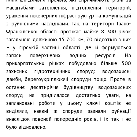
масштабами затоплення, підтоплення територій,
ураження інженерних інфраструктур та комунікацій
з руйнівними наслідками. Так, на території Івано-
Франківської області протікає майже 8 300 річок
загальною довжиною 15 700 км, 70 відсотків з них
– у гірській частині області, де й формуються
запаси поверхневих водних ресурсів. На
прикарпатських річках побудовано більше 500
захисних гідротехнічних споруд: водозахисні
дамби, берегоукріплюючі споруди тощо. Проте в
останнє десятиріччя будівництву водозахисних
споруд не приділялося достатньо уваги, на
заплановані роботи у цьому ключі коштів не
виділяли, наявні ж споруди зазнали руйнації
внаслідок повеней попередніх років, і їх так і не
було відновлено.