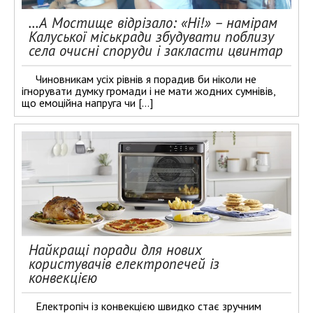
…А Мостище відрізало: «Ні!» – намірам
Калуської міськради збудувати поблизу
села очисні споруди і закласти цвинтар
Чиновникам усіх рівнів я порадив би ніколи не
ігнорувати думку громади і не мати жодних сумнівів,
що емоційна напруга чи […]
Найкращі поради для нових
користувачів електропечей із
конвекцією
Електропіч із конвекцією швидко стає зручним