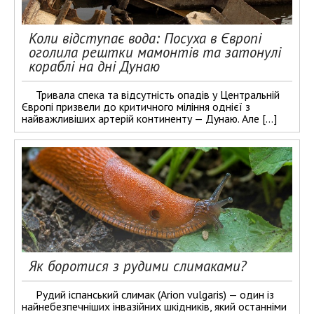
Коли відступає вода: Посуха в Європі
оголила рештки мамонтів та затонулі
кораблі на дні Дунаю
Тривала спека та відсутність опадів у Центральній
Європі призвели до критичного міління однієї з
найважливіших артерій континенту — Дунаю. Але […]
Як боротися з рудими слимаками?
Рудий іспанський слимак (Arion vulgaris) — один із
найнебезпечніших інвазійних шкідників, який останніми